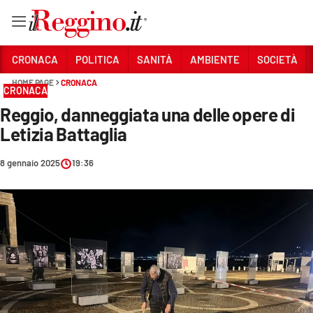
Vai
CRONACA
POLITICA
SANITÀ
AMBIENTE
SOCIETÀ
HOME PAGE
CRONACA
CRONACA
Sezioni
Reggio, danneggiata una delle opere di
CRONACA
Letizia Battaglia
POLITICA
8 gennaio 2025
19:36
SANITÀ
AMBIENTE
SOCIETÀ
CULTURA
ECONOMIA E LAVORO