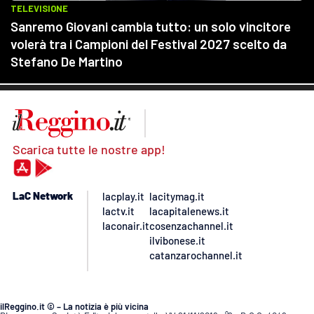
Scarica tutte le nostre app!
LaC Network
lacplay.it
lacitymag.it
lactv.it
lacapitalenews.it
laconair.it
cosenzachannel.it
ilvibonese.it
catanzarochannel.it
ilReggino.it © – La notizia è più vicina