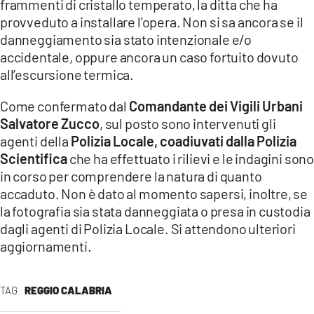
frammenti di cristallo temperato, la ditta che ha
provveduto a installare l’opera. Non si sa ancora se il
LACITYMAG.IT
danneggiamento sia stato intenzionale e/o
ILREGGINO.IT
accidentale, oppure ancora un caso fortuito dovuto
all’escursione termica.
COSENZACHANNEL.IT
Come confermato dal
Comandante dei Vigili Urbani
ILVIBONESE.IT
Salvatore Zucco
, sul posto sono intervenuti gli
agenti della
Polizia Locale,
coadiuvati dalla Polizia
CATANZAROCHANNEL.IT
Scientifica
che ha effettuato i rilievi e le indagini son
in corso per comprendere la natura di quanto
LACAPITALENEWS.IT
accaduto. Non è dato al momento sapersi, inoltre, se
la fotografia sia stata danneggiata o presa in custodia
App
dagli agenti di Polizia Locale. Si attendono ulteriori
ANDROID
aggiornamenti.
APPLE
TAG
REGGIO CALABRIA