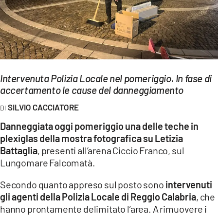
EVENTI
SPORT
Streaming
Intervenuta Polizia Locale nel pomeriggio. In fase di
LAC TV
accertamento le cause del danneggiamento
LAC NETWORK
SILVIO CACCIATORE
LAC ONAIR
Danneggiata oggi pomeriggio una delle teche in
plexiglas della mostra fotografica su Letizia
LaC
Battaglia
, presenti all’arena Ciccio Franco, sul
Network
Lungomare Falcomatà.
LACPLAY.IT
Secondo quanto appreso sul posto sono
intervenuti
LACTV.IT
gli agenti della Polizia Locale di Reggio Calabria
, che
hanno prontamente delimitato l’area. A rimuovere i
LACONAIR.IT