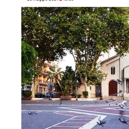
Eventi
Sport
Streaming
LaC TV
Lac Network
LaC OnAir
LaC
Network
lacplay.it
lactv.it