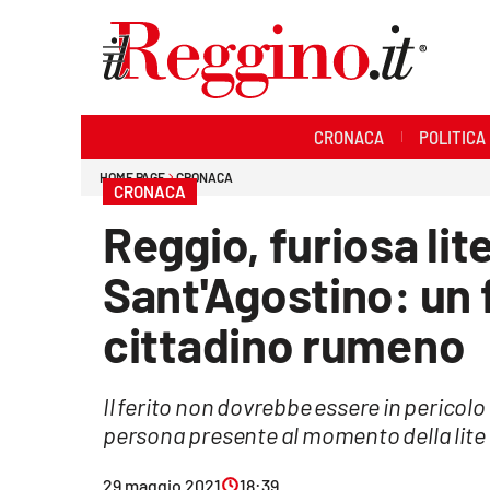
Sezioni
CRONACA
POLITICA
Cronaca
HOME PAGE
CRONACA
CRONACA
Politica
Reggio, furiosa lite
Sanità
Sant'Agostino: un f
Ambiente
cittadino rumeno
Società
Il ferito non dovrebbe essere in pericolo d
Cultura
persona presente al momento della lite
Economia e lavoro
29 maggio 2021
18:39