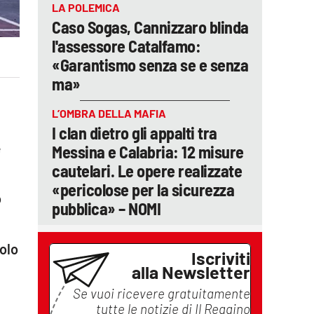
LA POLEMICA
Caso Sogas, Cannizzaro blinda
l'assessore Catalfamo:
«Garantismo senza se e senza
ma»
o
L’OMBRA DELLA MAFIA
I clan dietro gli appalti tra
e
Messina e Calabria: 12 misure
cautelari. Le opere realizzate
«pericolose per la sicurezza
o
pubblica» – NOMI
olo
Iscriviti
alla Newsletter
Se vuoi ricevere gratuitamente
tutte le notizie di
Il Reggino