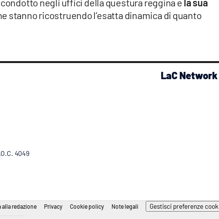
 condotto negli uffici della questura reggina e
la sua
e stanno ricostruendo l’esatta dinamica di quanto
LaC Network
R.O.C. 4049
Gestisci preferenze cook
 alla redazione
Privacy
Cookie policy
Note legali