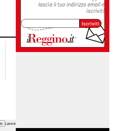
lascia il tuo indirizzo email e
iscriviti
Iscriviti
lacplay.it
lacitymag.it
lactv.it
lacapitalenews.it
laconair.it
cosenzachannel.it
ilvibonese.it
catanzarochannel.it
ie
Lavora con noi