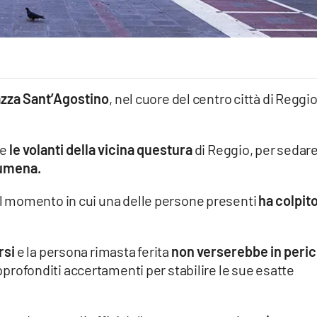
azza Sant’Agostino
, nel cuore del centro città di Reggi
re
le volanti della vicina questura
di Reggio, per sedar
 rumena.
l momento in cui una delle persone presenti
ha colpit
.
rsi
e la persona rimasta ferita
non verserebbe in peric
pprofonditi accertamenti per stabilire le sue esatte