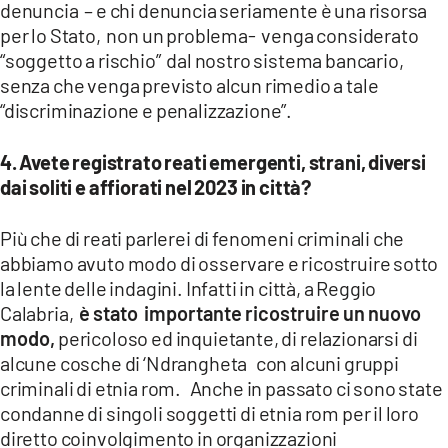
denuncia – e chi denuncia seriamente è una risorsa
per lo Stato, non un problema- venga considerato
“soggetto a rischio” dal nostro sistema bancario,
senza che venga previsto alcun rimedio a tale
“discriminazione e penalizzazione”.
4. ⁠Avete registrato reati emergenti, strani, diversi
dai soliti e affiorati nel 2023 in città?
Più che di reati parlerei di fenomeni criminali che
abbiamo avuto modo di osservare e ricostruire sotto
la lente delle indagini. Infatti in città, a Reggio
Calabria,
è stato importante ricostruire un nuovo
modo,
pericoloso ed inquietante, di relazionarsi di
alcune cosche di ‘Ndrangheta con alcuni gruppi
criminali di etnia rom. Anche in passato ci sono state
condanne di singoli soggetti di etnia rom per il loro
diretto coinvolgimento in organizzazioni