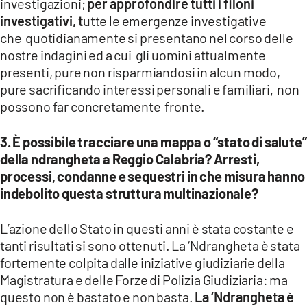
investigazioni;
per approfondire tutti i filoni
investigativi, t
utte le emergenze investigative
che quotidianamente si presentano nel corso delle
nostre indagini ed a cui gli uomini attualmente
presenti, pure non risparmiandosi in alcun modo,
pure sacrificando interessi personali e familiari, non
possono far concretamente fronte.
3. ⁠È possibile tracciare una mappa o “stato di salute”
della ndrangheta a Reggio Calabria? Arresti,
processi, condanne e sequestri in che misura hanno
indebolito questa struttura multinazionale?
L’azione dello Stato in questi anni è stata costante e
tanti risultati si sono ottenuti. La ‘Ndrangheta è stata
fortemente colpita dalle iniziative giudiziarie della
Magistratura e delle Forze di Polizia Giudiziaria: ma
questo non è bastato e non basta.
La ‘Ndrangheta è