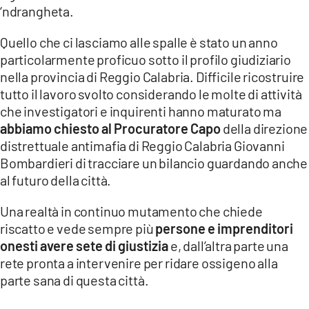
‘ndrangheta.
LACITYMAG.IT
Quello che ci lasciamo alle spalle è stato un anno
ILREGGINO.IT
particolarmente proficuo sotto il profilo giudiziario
nella provincia di Reggio Calabria. Difficile ricostruire
COSENZACHANNEL.IT
tutto il lavoro svolto considerando le molte di attività
che investigatori e inquirenti hanno maturato ma
ILVIBONESE.IT
abbiamo chiesto al Procuratore Capo
della direzione
CATANZAROCHANNEL.IT
distrettuale antimafia di Reggio Calabria Giovanni
Bombardieri di tracciare un bilancio guardando anche
LACAPITALENEWS.IT
al futuro della città.
Una realtà in continuo mutamento che chiede
App
riscatto e vede sempre più
persone e imprenditori
ANDROID
onesti avere sete di giustizia
e, dall’altra parte una
rete pronta a intervenire per ridare ossigeno alla
APPLE
parte sana di questa città.