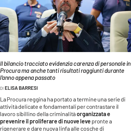
EVENTI
SPORT
Streaming
LAC TV
LAC NETWORK
Il bilancio tracciato evidenzia carenza di personale in
Procura ma anche tanti risultati raggiunti durante
LAC ONAIR
l'anno appena passato
ELISA BARRESI
LaC
Network
La Procura reggina ha portato a termine una serie di
LACPLAY.IT
attività delicate e fondamentali per contrastare il
lavoro sibillino della criminalità
organizzata e
LACTV.IT
prevenire il proliferare di nuove leve
pronte a
rigenerare e dare nuova linfa alle cosche di
LACONAIR.IT