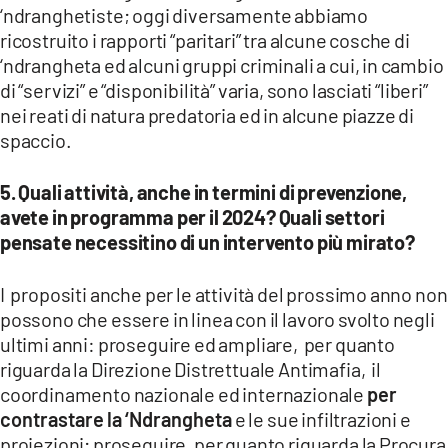
‘ndranghetiste; oggi diversamente abbiamo
ricostruito i rapporti “paritari” tra alcune cosche di
‘ndrangheta ed alcuni gruppi criminali a cui, in cambio
di “servizi” e “disponibilità” varia, sono lasciati “liberi”
nei reati di natura predatoria ed in alcune piazze di
spaccio.
5. ⁠Quali attività, anche in termini di prevenzione,
avete in programma per il 2024? Quali settori
pensate necessitino di un intervento più mirato?
I propositi anche per le attività del prossimo anno non
possono che essere in linea con il lavoro svolto negli
ultimi anni: proseguire ed ampliare, per quanto
riguarda la Direzione Distrettuale Antimafia, il
coordinamento nazionale ed internazionale
per
contrastare la ‘Ndrangheta
e le sue infiltrazioni e
proiezioni; proseguire, per quanto riguarda la Procura