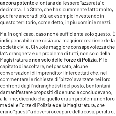
ancora potente
e lontana dall’essere “azzerata” o
decimata. Lo Stato, che ha sicuramente fatto molto,
può fare ancora di più, ad esempio investendo in
questo territorio, come detto, in più uomini e mezzi.
Ma, in ogni caso, caso non è sufficiente solo questo. È
indispensabile che ci sia una maggiore reazione della
società civile. Ci vuole maggiore consapevolezza che
la ‘Ndrangheta è un problema di tutti, non solo della
Magistratura e
non solo delle Forze di Polizia
. Mi è
capitato di ascoltare, nel passato, alcune
conversazioni di imprenditori intercettati che, nel
commentare le richieste di “pizzo” avanzate nei loro
confronti dagli ‘ndranghetisti del posto, ben lontani
da manifestare propositi di denuncia concludevano,
alla fine, dicendo che quello era un problema non loro
ma delle Forze di Polizia e della Magistratura, che
erano “questi” a doversi occupare della cosa, peraltro,