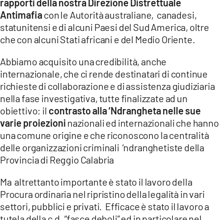
rapporti della nostra Direzione Distrettuale
Antimafia
con le Autorità australiane, canadesi,
statunitensi e di alcuni Paesi del Sud America, oltre
che con alcuni Stati africani e del Medio Oriente.
Abbiamo acquisito una credibilità, anche
internazionale, che ci rende destinatari di continue
richieste di collaborazione e di assistenza giudiziaria
nella fase investigativa, tutte finalizzate ad un
obiettivo: il
contrasto alla ‘Ndrangheta nelle sue
varie proiezioni
nazionali ed internazionali che hanno
una comune origine e che riconoscono la centralità
delle organizzazioni criminali ‘ndranghetiste della
Provincia di Reggio Calabria
Ma altrettanto importante è stato il lavoro della
Procura ordinaria nel ripristino della legalità in vari
settori, pubblici e privati. Efficace è stato il lavoro a
tutela della c.d. “fasce deboli” ed in particolare nel