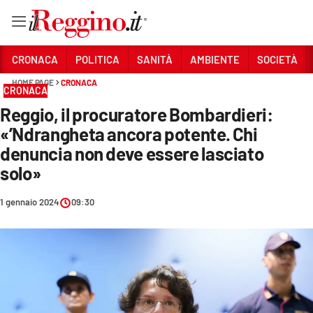
Vai
CRONACA
POLITICA
SANITÀ
AMBIENTE
SOCIETÀ
HOME PAGE
CRONACA
CRONACA
Sezioni
Reggio, il procuratore Bombardieri:
CRONACA
«’Ndrangheta ancora potente. Chi
POLITICA
denuncia non deve essere lasciato
solo»
SANITÀ
1 gennaio 2024
09:30
AMBIENTE
SOCIETÀ
CULTURA
ECONOMIA E LAVORO