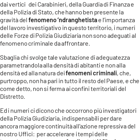
dai vertici dei Carabinieri, della Guardia di Finanza e
della Polizia di Stato, che hanno ben presente la
gravità del
fenomeno ‘ndranghetista
e l’importanza
del lavoro investigativo in questo territorio, i numeri
delle Forze di Polizia Giudiziaria non sono adeguati al
fenomeno criminale da affrontare.
Sbaglia chi svolge tale valutazione di adeguatezza
parametrandola alla densità di abitanti e non alla
densità ed alla natura dei
fenomeni criminali
, che,
purtroppo, non ha pari in tutto il resto del Paese, e che
come detto, non si ferma ai confini territoriali del
Distretto.
Ed i numeri ci dicono che occorrono più investigatori
della Polizia Giudiziaria, indispensabili per dare
ancora maggiore continuità all’azione repressiva del
nostro Uffici: per accelerare i tempi delle