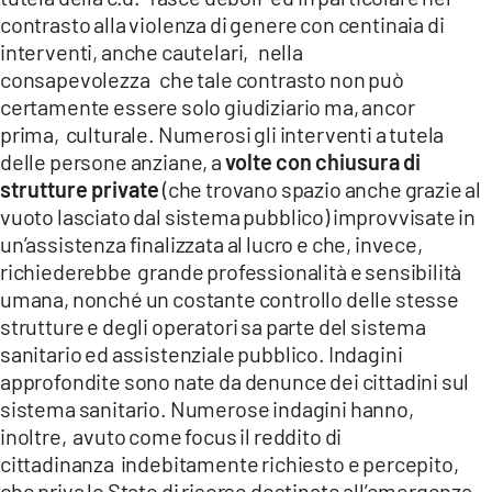
contrasto alla violenza di genere con centinaia di
interventi, anche cautelari, nella
consapevolezza che tale contrasto non può
certamente essere solo giudiziario ma, ancor
prima, culturale. Numerosi gli interventi a tutela
delle persone anziane, a
volte con chiusura di
strutture private
(che trovano spazio anche grazie al
vuoto lasciato dal sistema pubblico) improvvisate in
un’assistenza finalizzata al lucro e che, invece,
richiederebbe grande professionalità e sensibilità
umana, nonché un costante controllo delle stesse
strutture e degli operatori sa parte del sistema
sanitario ed assistenziale pubblico. Indagini
approfondite sono nate da denunce dei cittadini sul
sistema sanitario. Numerose indagini hanno,
inoltre, avuto come focus il reddito di
cittadinanza indebitamente richiesto e percepito,
che priva lo Stato di risorse destinate all’emergenza