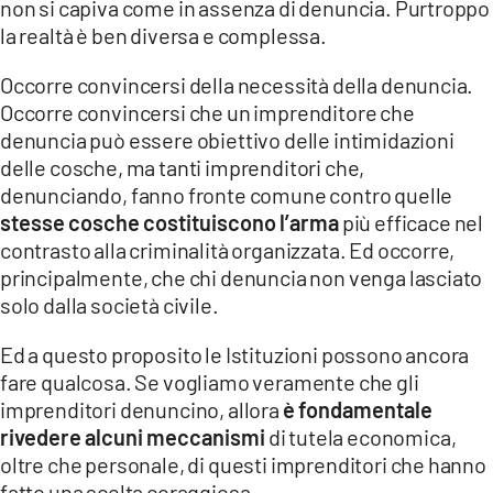
non si capiva come in assenza di denuncia. Purtroppo
la realtà è ben diversa e complessa.
Occorre convincersi della necessità della denuncia.
Occorre convincersi che un imprenditore che
denuncia può essere obiettivo delle intimidazioni
delle cosche, ma tanti imprenditori che,
denunciando, fanno fronte comune contro quelle
stesse cosche costituiscono l’arma
più efficace nel
contrasto alla criminalità organizzata. Ed occorre,
principalmente, che chi denuncia non venga lasciato
solo dalla società civile.
Ed a questo proposito le Istituzioni possono ancora
fare qualcosa. Se vogliamo veramente che gli
imprenditori denuncino, allora
è fondamentale
rivedere alcuni meccanismi
di tutela economica,
oltre che personale, di questi imprenditori che hanno
fatto una scelta coraggiosa.