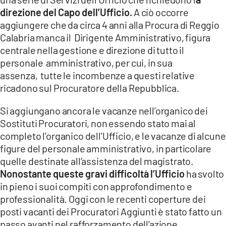
direzione del Capo dell’Ufficio.
A ciò occorre
aggiungere che da circa 4 anni alla Procura di Reggio
Calabria manca il Dirigente Amministrativo, figura
centrale nella gestione e direzione di tutto il
personale amministrativo, per cui, in sua
assenza, tutte le incombenze a questi relative
ricadono sul Procuratore della Repubblica.
Si aggiungano ancora le vacanze nell’organico dei
Sostituti Procuratori, non essendo stato mai al
completo l’organico dell’Ufficio, e le vacanze di alcune
figure del personale amministrativo, in particolare
quelle destinate all’assistenza del magistrato.
Nonostante queste gravi difficoltà l’Ufficio
ha svolto
in pieno i suoi compiti con approfondimento e
professionalità. Oggi con le recenti coperture dei
posti vacanti dei Procuratori Aggiunti è stato fatto un
passo avanti nel rafforzamento dell’azione