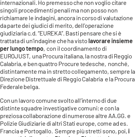
internazionali. Ho premesso che non voglio citare
singoli procedimenti penali ma non posso non
richiamare le indagini, ancora in corso di valutazione
da parte dei giudici di merito, dell’operazione
giudiziaria c.d. “EUREKA”. Basti pensare che si è
trattata di un’indagine che ha visto
lavorare insieme
per lungo tempo
, con il coordinamento di
EUROJUST, una Procura italiana, la nostra di Reggio
Calabria, e ben quattro Procure tedesche, nonché,
distintamente ma in stretto collegamento, sempre la
Direzione Distrettuale di Reggio Calabria e la Procura
Federale belga.
Con un lavoro comune svolto all’interno di due
distinte squadre investigative comuni; e con la
preziosa collaborazione di numerose altre AA.GG. e
Polizie Giudiziarie di altri Stati europe, come ad es.
Francia e Portogallo. Sempre più stretti sono, poi,
i