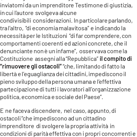
inviatomi da un imprenditore Testimone di giustizia,
in cui l’autore svolgeva alcune
condivisibili considerazioni. In particolare parlando,
tra l’altro, “di economia malavitosa” e indicando la
necessità per le Istituzioni “di far comprendere, con
comportamenti coerenti ed azioni concrete, che il
denunciante non è un infame”, osservava come la
Costituzione assegni alla “Repubblica”
il compito di
“rimuovere gli ostacoli”
“che, limitando di fatto la
libertà e l’eguaglianza dei cittadini, impediscono il
pieno sviluppo della persona umana e l’effettiva
partecipazione di tutti i lavoratori all’organizzazione
politica, economica e sociale del Paese”.
E ne faceva discendere, nel caso, appunto, di
ostacoli “che impediscono ad un cittadino
imprenditore di svolgere la propria attività in
condizioni di parità effettiva con i propri concorrenti e