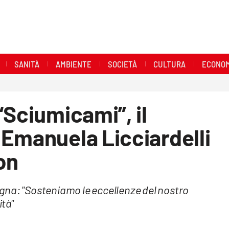
SANITÀ
AMBIENTE
SOCIETÀ
CULTURA
ECONOM
“Sciumicami”, il
Emanuela Licciardelli
on
gna: "Sosteniamo le eccellenze del nostro
ità"