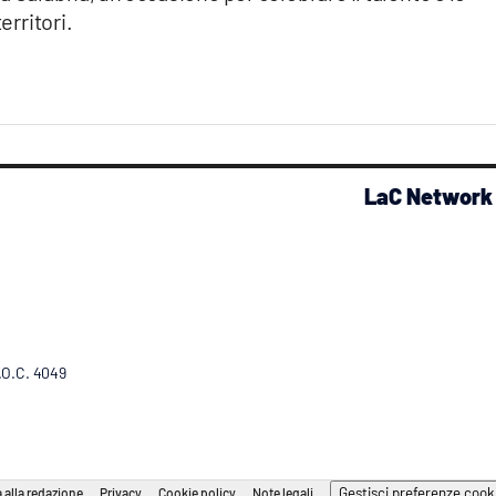
erritori.
LaC Network
R.O.C. 4049
Gestisci preferenze cook
 alla redazione
Privacy
Cookie policy
Note legali