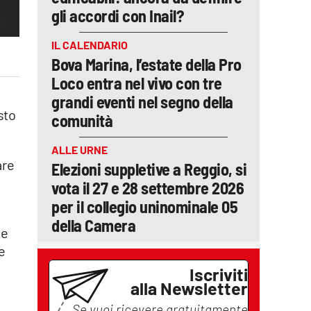
gli accordi con Inail?
IL CALENDARIO
Bova Marina, l’estate della Pro
Loco entra nel vivo con tre
grandi eventi nel segno della
sto
comunità
ALLE URNE
are
Elezioni suppletive a Reggio, si
à
vota il 27 e 28 settembre 2026
per il collegio uninominale 05
della Camera
 e
e
Iscriviti
alla Newsletter
Se vuoi ricevere gratuitamente