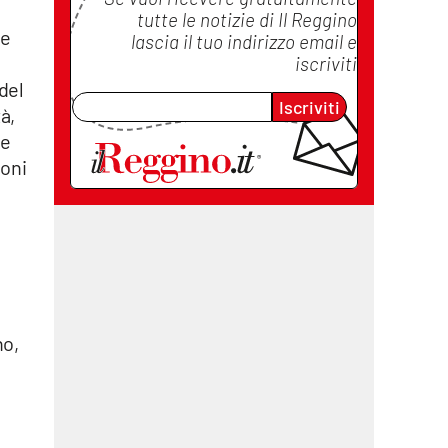
tutte le notizie di
Il Reggino
le
lascia il tuo indirizzo email e
iscriviti
del
Iscriviti
à,
 e
ioni
no,