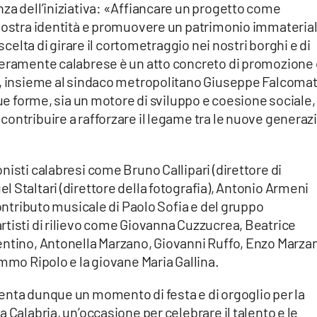
za dell’iniziativa: «Affiancare un progetto come
 nostra identità e promuovere un patrimonio immateria
 scelta di girare il cortometraggio nei nostri borghi e di
teramente calabrese è un atto concreto di promozione 
a, insieme al sindaco metropolitano Giuseppe Falcomat
sue forme, sia un motore di sviluppo e coesione sociale,
ontribuire a rafforzare il legame tra le nuove generaz
nisti calabresi come Bruno Callipari (direttore di
 Staltari (direttore della fotografia), Antonio Armeni
contributo musicale di Paolo Sofia e del gruppo
rtisti di rilievo come Giovanna Cuzzucrea, Beatrice
entino, Antonella Marzano, Giovanni Ruffo, Enzo Marza
immo Ripolo e la giovane Maria Gallina.
enta dunque un momento di festa e di orgoglio per la
 Calabria, un’occasione per celebrare il talento e le