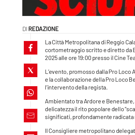
laconair.it
lacitymag.it
REDAZIONE
ilreggino.it
La Città Metropolitana di Reggio Cala
cortometraggio scritto e diretto da
cosenzachannel.it
2025 alle ore 19:00 presso il Cine Te
ilvibonese.it
L’evento, promosso dalla Pro Loco A
e la collaborazione della Pro Loco Ben
catanzarochannel.it
l’intervento della regista.
lacapitalenews.it
Ambientato tra Ardore e Benestare,
delicatezza il rito popolare dello “sc
App
significati, profondamente radicata 
Android
Il Consigliere metropolitano delega