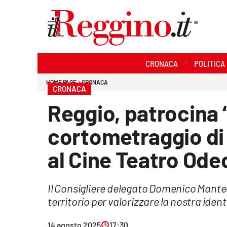
Sezioni
CRONACA
POLITICA
Cronaca
HOME PAGE
CRONACA
CRONACA
Politica
Reggio, patrocina 
Sanità
cortometraggio di 
Ambiente
al Cine Teatro Ode
Società
Il Consigliere delegato Domenico Mante
Cultura
territorio per valorizzare la nostra ident
Economia e lavoro
14 agosto 2025
17:30