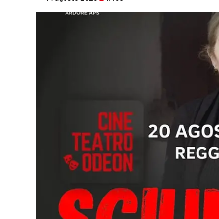
Eventi
Sport
Streaming
LaC TV
Lac Network
LaC OnAir
LaC
Network
lacplay.it
lactv.it