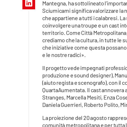
Mantegna, ha sottolineato l’importan
Apple
Sciumicami significa valorizzare la
che appartiene a tutti i calabresi. La
coinvolgere una troupe e un cast in
territorio. Come Città Metropolitan
Vai
crediamo che la cultura, in tutte le 
che iniziative come questa possano c
e le nostre radici».
Il progetto vede impegnati professio
produzione e sound designer), Manuel
(aiuto regista e scenografo), con il 
QuartaAumentata. Il cast annovera a
Stranges, Marcella Mesiti, Enza Cos
Daniela Guerrieri, Roberto Polito, M
La proiezione del 20 agosto rappres
comunità metropolitana e per tutta la