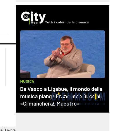
lacplay.it
lacitymag.it
lactv.it
lacapitalenews.it
laconair.it
cosenzachannel.it
ilvibonese.it
catanzarochannel.it
ie
Lavora con noi