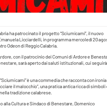
bria ha patrocinato il progetto “Sciumicami”, il nuovo
 Emanuela Licciardelli, in programma mercoledì 20 ago
atro Odeon di Reggio Calabria.
rdore, con il patrocinio dei Comuni di Ardore e Benest
estare, sarà aperto dai saluti istituzionali, cui seguir
 “Sciumicami” è una commedia che racconta con ironia
acciare il malocchio”, una pratica antica ricca di simboli 
nella tradizione calabrese.
to alla Cultura e Sindaco di Benestare, Domenico