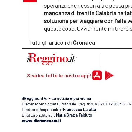
Apple
speranza che nessun altro possa pro
mancanza di treni in Calabria ha fat
soluzione per viaggiare con l'alta v
queste cose. Ovviamente mi tirerò su
Vai
Tutti gli articoli di
Cronaca
Scarica tutte le nostre app!
ilReggino.it © – La notizia è più vicina
Diemmecom Società Editoriale - reg. trib. VV 21/11/2019 n°2 - 
Direttore Responsabile
Francesco Laratta
Direttore Editoriale
Maria Grazia Falduto
www.diemmecom.it