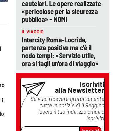
cautelari. Le opere realizzate
«pericolose per la sicurezza
pubblica» – NOMI
IL VIAGGIO
Intercity Roma-Locride,
partenza positiva ma c'è il
l
nodo tempi: «Servizio utile,
ora si tagli un'ora di viaggio»
Iscriviti
no
alla Newsletter
Se vuoi ricevere gratuitamente
li.
tutte le notizie di
Il Reggino
lascia il tuo indirizzo email e
lo
iscriviti
Iscriviti