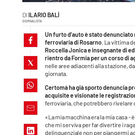
laconair.it
ILARIO BALÌ
GIORNALISTA
lacitymag.it
Un furto d’auto è stato denunciato n
ilreggino.it
ferroviaria di Rosarno
. La vittima d
Roccella Jonica e insegnante di ed
cosenzachannel.it
rientro da Formia per un corso di
nelle aree adiacenti alla stazione, d
ilvibonese.it
giornata.
catanzarochannel.it
Certomà ha già sporto denuncia pre
lacapitalenews.it
acquisite e visionate le registrazi
ferroviaria, che potrebbero rivelare d
App
«La mia macchina era la mia casa - è 
Android
che mi serviva per far divertire i ra
delinquenziale non per piangermi add