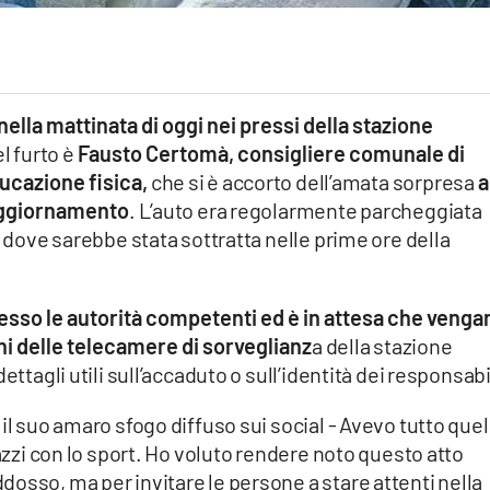
ella mattinata di oggi nei pressi della stazione
el furto è
Fausto Certomà, consigliere comunale di
ucazione fisica,
che si è accorto dell’amata sorpresa
a
 aggiornamento
. L’auto era regolarmente parcheggiata
a dove sarebbe stata sottratta nelle prime ore della
sso le autorità competenti ed è in attesa che venga
oni delle telecamere di sorveglianz
a della stazione
ettagli utili sull’accaduto o sull’identità dei responsabi
il suo amaro sfogo diffuso sui social - Avevo tutto quel
gazzi con lo sport. Ho voluto rendere noto questo atto
osso, ma per invitare le persone a stare attenti nella