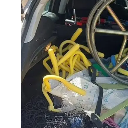
Eventi
Sport
Streaming
LaC TV
Lac Network
LaC OnAir
LaC
Network
lacplay.it
lactv.it