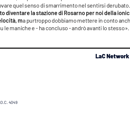
vare quel senso di smarrimento nel sentirsi derubato
to diventare la stazione di Rosarno per noi della ionic
elocità, m
a purtroppo dobbiamo mettere in conto anc
 le maniche e - ha concluso - andrò avanti lo stesso».
LaC Network
R.O.C. 4049