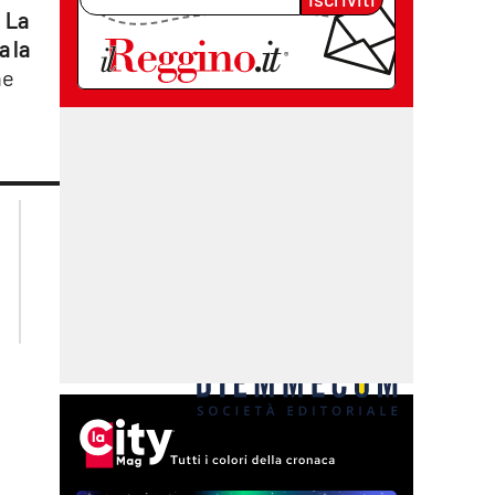
.
La
a la
he
lacplay.it
lacitymag.it
lactv.it
lacapitalenews.it
laconair.it
cosenzachannel.it
ilvibonese.it
catanzarochannel.it