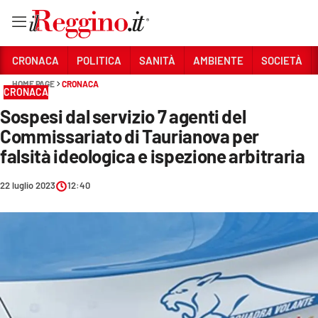
Vai
CRONACA
POLITICA
SANITÀ
AMBIENTE
SOCIETÀ
HOME PAGE
CRONACA
CRONACA
Sezioni
Sospesi dal servizio 7 agenti del
CRONACA
Commissariato di Taurianova per
POLITICA
falsità ideologica e ispezione arbitraria
SANITÀ
22 luglio 2023
12:40
AMBIENTE
SOCIETÀ
CULTURA
ECONOMIA E LAVORO