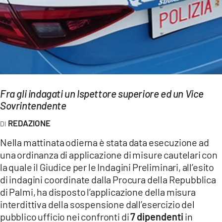
EVENTI
SPORT
Streaming
LAC TV
Fra gli indagati un Ispettore superiore ed un Vice
LAC NETWORK
Sovrintendente
LAC ONAIR
REDAZIONE
Nella mattinata odierna è stata data esecuzione ad
LaC
una ordinanza di applicazione di misure cautelari con
Network
la quale il Giudice per le Indagini Preliminari, all’esito
LACPLAY.IT
di indagini coordinate dalla Procura della Repubblica
di Palmi, ha disposto l’applicazione della misura
LACTV.IT
interdittiva della sospensione dall’esercizio del
pubblico ufficio nei confronti di
7 dipendenti
in
LACONAIR.IT