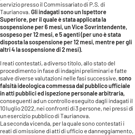
servizio presso il Commissariato di P.S. di
LACITYMAG.IT
Taurianova.
Gli indagati sono un Ispettore
Superiore, per il quale è stata applicata la
ILREGGINO.IT
sospensione per 6 mesi, un Vice Sovrintendente,
sospeso per 12 mesi, e 5 agenti (per uno è stata
COSENZACHANNEL.IT
disposta la sospensione per 12 mesi, mentre per gli
altri 4 la sospensione di 2 mesi).
ILVIBONESE.IT
I reati contestati, a diverso titolo, allo stato del
CATANZAROCHANNEL.IT
procedimento in fase di indagini preliminari e fatte
LACAPITALENEWS.IT
salve diverse valutazioni nelle fasi successive,
sono
falsità ideologica commessa dal pubblico ufficiale
in atti pubblici ed ispezione personale arbitraria,
App
conseguenti ad un controllo eseguito dagli indagati il
ANDROID
10 luglio 2022, nei confronti di 3 persone, nei pressi di
un esercizio pubblico di Taurianova.
APPLE
La seconda vicenda, per la quale sono contestati i
reati di omissione di atti di ufficio e danneggiamento,