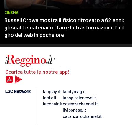
Scarica tutte le nostre app!
LaC Network
lacplay.it
lacitymag.it
lactv.it
lacapitalenews.it
laconair.it
cosenzachannel.it
ilvibonese.it
catanzarochannel.it