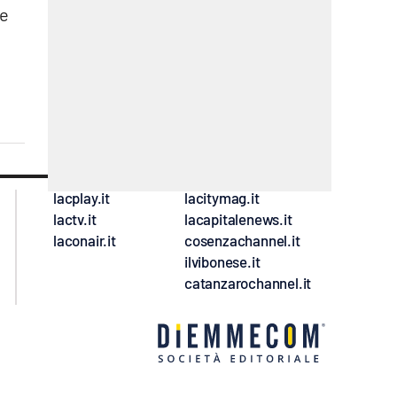
ne
lacplay.it
lacitymag.it
lactv.it
lacapitalenews.it
laconair.it
cosenzachannel.it
ilvibonese.it
catanzarochannel.it