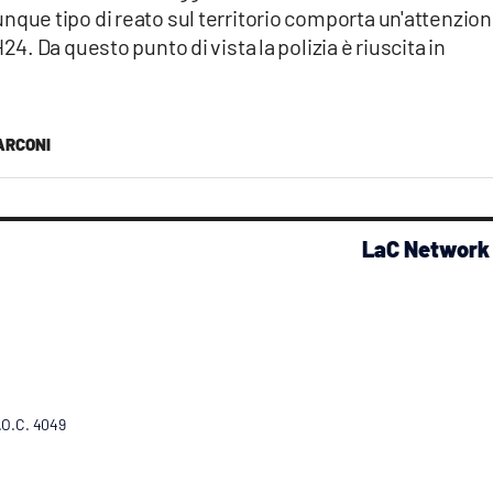
ue tipo di reato sul territorio comporta un'attenzio
. Da questo punto di vista la polizia è riuscita in
ARCONI
LaC Network
R.O.C. 4049