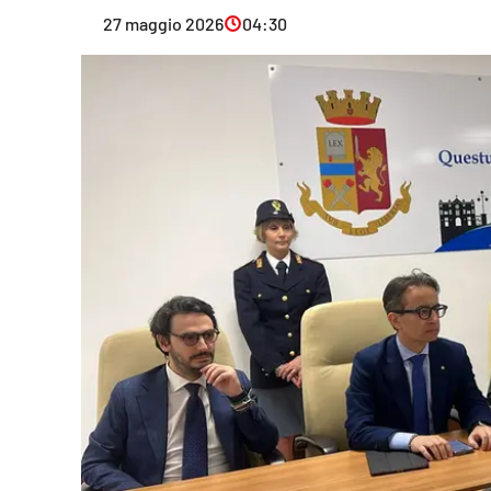
Eventi
27 maggio 2026
04:30
Sport
Streaming
LaC TV
Lac Network
LaC OnAir
LaC
Network
lacplay.it
lactv.it