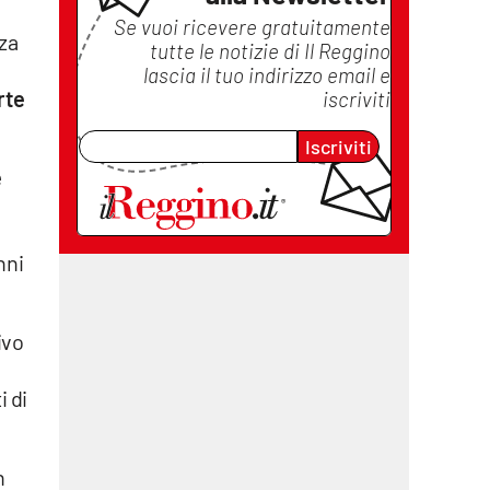
Se vuoi ricevere gratuitamente
zza
tutte le notizie di
Il Reggino
lascia il tuo indirizzo email e
rte
iscriviti
Iscriviti
e
nni
ivo
i di
n