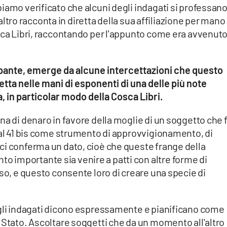
iamo verificato che alcuni degli indagati si professan
l'altro racconta in diretta della sua affiliazione per mano 
sca Libri, raccontando per l'appunto come era avvenuto 
upante, emerge da alcune intercettazioni che questo
ta nelle mani di esponenti di una delle più note
, in particolar modo della Cosca Libri.
na di denaro in favore della moglie di un soggetto che 
 al 41 bis come strumento di approvvigionamento, di
ci conferma un dato, cioè che queste frange della
importante sia venire a patti con altre forme di
oso, e questo consente loro di creare una specie di
 gli indagati dicono espressamente e pianificano come
 Stato. Ascoltare soggetti che da un momento all'altro