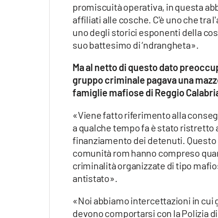
promiscuità operativa, in questa abb
affiliati alle cosche. C'è uno che tra 
uno degli storici esponenti della co
suo battesimo di ‘ndrangheta».
Ma al netto di questo dato preocc
gruppo criminale pagava una mazzet
famiglie mafiose di Reggio Calabria
«Viene fatto riferimento alla conseg
a qualche tempo fa è stato ristretto
finanziamento dei detenuti. Questo 
comunità rom hanno compreso quanto 
criminalità organizzate di tipo mafi
antistato».
«Noi abbiamo intercettazioni in cui
devono comportarsi con la Polizia di