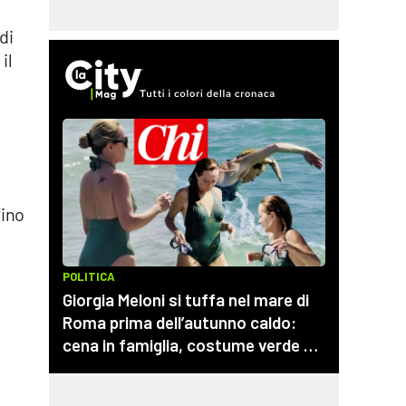
o
di
il
fino