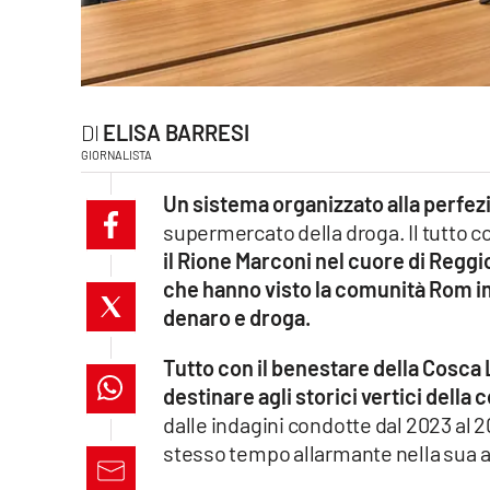
laconair.it
lacitymag.it
ELISA BARRESI
ilreggino.it
GIORNALISTA
cosenzachannel.it
Un sistema organizzato alla perfez
supermercato della droga. Il tutto co
ilvibonese.it
il Rione Marconi nel cuore di Reggio
che hanno visto la comunità Rom i
catanzarochannel.it
denaro e droga.
lacapitalenews.it
Tutto con il benestare della Cosc
destinare agli storici vertici della
App
dalle indagini condotte dal 2023 al 
Android
stesso tempo allarmante nella sua as