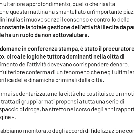
un ulteriore approfondimento, quello che risalta
to che questa mattina ha smantellato un’importante pia
dini nulla si muove senza il consenso e controllo della
ostante la totale gestione dell’attività illecita da pa
le ha un ruolo da non sottovalutare.
e domane in conferenza stampa, è stato il procurator
, circa le logiche tuttora dominanti nella città di
gimento dell’attività dovevano corrispondere denaro.
un'ulteriore conferma di un fenomeno che negli ultimi a
fica delle dinamiche criminali della città.
mai sedentarizzata nella città che costituisce un mot
tratta di gruppi armati propensi a tutta una serie di
spaccio di droga, ha stretto nel corso degli anni rapport
ggine».
i abbiamo monitorato degli accordi di fidelizzazione co