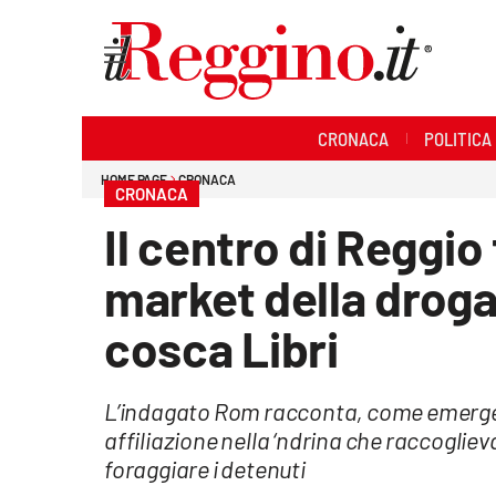
Sezioni
CRONACA
POLITICA
Cronaca
HOME PAGE
CRONACA
CRONACA
Politica
Il centro di Reggio
Sanità
market della droga
Ambiente
cosca Libri
Società
L’indagato Rom racconta, come emerge da
Cultura
affiliazione nella ‘ndrina che raccogliev
foraggiare i detenuti
Economia e lavoro