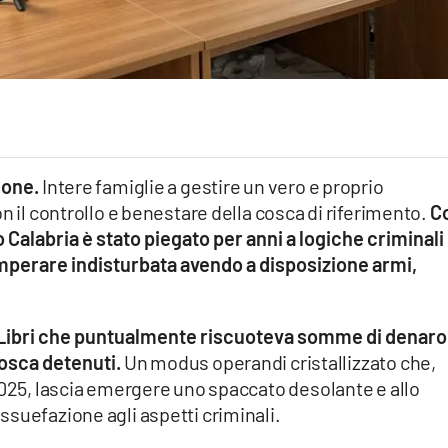
ione.
Intere famiglie a gestire un vero e proprio
n il controllo e benestare della cosca di riferimento.
C
 Calabria è stato piegato per anni a logiche criminali
mperare indisturbata avendo a disposizione armi,
a Libri che puntualmente riscuoteva somme di denaro
 cosca detenuti.
Un modus operandi cristallizzato che,
2025, lascia emergere uno spaccato desolante e allo
suefazione agli aspetti criminali.