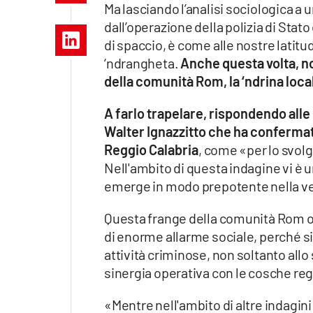
Ma lasciando l’analisi sociologica a 
Apple
dall’operazione della polizia di Sta
di spaccio, è come alle nostre latitu
‘ndrangheta.
Anche questa volta, non
della comunità Rom, la ‘ndrina loca
Vai
A farlo trapelare, rispondendo all
Walter Ignazzitto che ha confermato
Reggio Calabria
, come «per lo svol
Nell'ambito di questa indagine vi è 
emerge in modo prepotente nella veri
Questa frange della comunità Rom or
di enorme allarme sociale, perché si 
attività criminose, non soltanto allo 
sinergia operativa con le cosche re
«Mentre nell'ambito di altre indagin