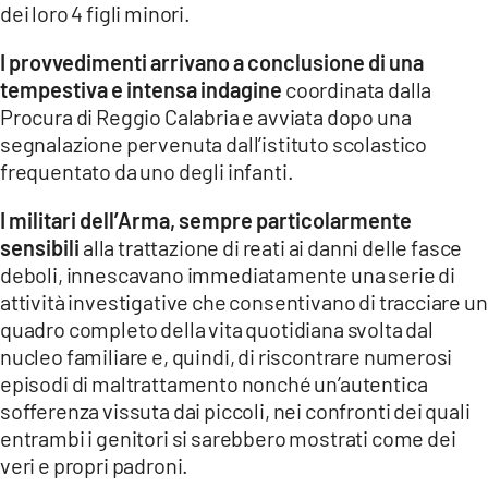
dei loro 4 figli minori.
LACITYMAG.IT
I provvedimenti arrivano a conclusione di una
ILREGGINO.IT
tempestiva e intensa indagine
coordinata dalla
Procura di Reggio Calabria e avviata dopo una
COSENZACHANNEL.IT
segnalazione pervenuta dall’istituto scolastico
frequentato da uno degli infanti.
ILVIBONESE.IT
I militari dell’Arma, sempre particolarmente
CATANZAROCHANNEL.IT
sensibili
alla trattazione di reati ai danni delle fasce
deboli, innescavano immediatamente una serie di
LACAPITALENEWS.IT
attività investigative che consentivano di tracciare un
quadro completo della vita quotidiana svolta dal
App
nucleo familiare e, quindi, di riscontrare numerosi
ANDROID
episodi di maltrattamento nonché un’autentica
sofferenza vissuta dai piccoli, nei confronti dei quali
APPLE
entrambi i genitori si sarebbero mostrati come dei
veri e propri padroni.