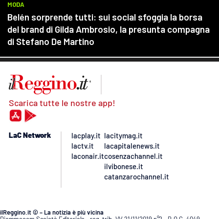
Scarica tutte le nostre app!
LaC Network
lacplay.it
lacitymag.it
lactv.it
lacapitalenews.it
laconair.it
cosenzachannel.it
ilvibonese.it
catanzarochannel.it
ilReggino.it © – La notizia è più vicina
Diemmecom Società Editoriale - reg. trib. VV 21/11/2019 n°2 - R.O.C. 4049