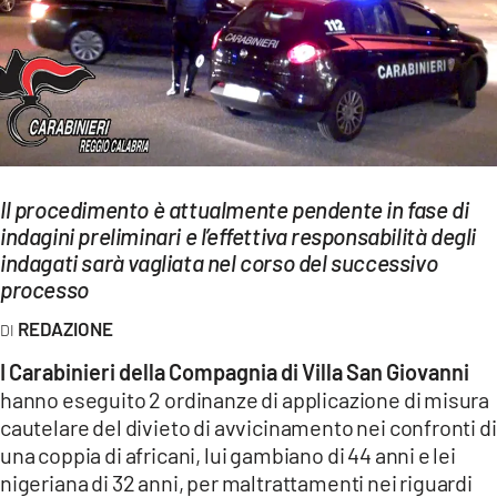
EVENTI
SPORT
Streaming
LAC TV
Il procedimento è attualmente pendente in fase di
LAC NETWORK
indagini preliminari e l’effettiva responsabilità degli
indagati sarà vagliata nel corso del successivo
LAC ONAIR
processo
REDAZIONE
LaC
Network
I Carabinieri della Compagnia di Villa San Giovanni
LACPLAY.IT
hanno eseguito 2 ordinanze di applicazione di misura
cautelare del divieto di avvicinamento nei confronti di
LACTV.IT
una coppia di africani, lui gambiano di 44 anni e lei
nigeriana di 32 anni, per maltrattamenti nei riguardi
LACONAIR.IT