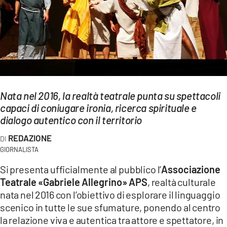
EVENTI
SPORT
Streaming
LAC TV
Nata nel 2016, la realtà teatrale punta su spettacoli
LAC NETWORK
capaci di coniugare ironia, ricerca spirituale e
dialogo autentico con il territorio
LAC ONAIR
REDAZIONE
GIORNALISTA
LaC
Network
Si presenta ufficialmente al pubblico l’
Associazione
LACPLAY.IT
Teatrale «Gabriele Allegrino» APS
, realtà culturale
nata nel 2016 con l’obiettivo di esplorare il linguaggio
LACTV.IT
scenico in tutte le sue sfumature, ponendo al centro
la relazione viva e autentica tra attore e spettatore, in
LACONAIR.IT