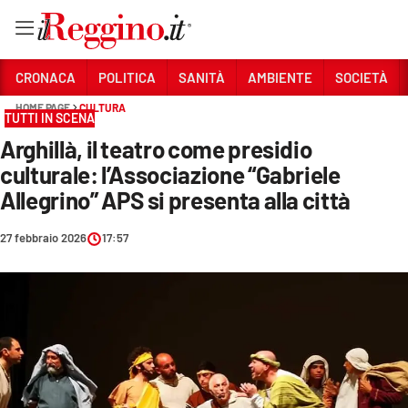
Vai
CRONACA
POLITICA
SANITÀ
AMBIENTE
SOCIETÀ
HOME PAGE
CULTURA
TUTTI IN SCENA
Sezioni
Arghillà, il teatro come presidio
CRONACA
culturale: l’Associazione “Gabriele
POLITICA
Allegrino” APS si presenta alla città
SANITÀ
27 febbraio 2026
17:57
AMBIENTE
SOCIETÀ
CULTURA
ECONOMIA E LAVORO