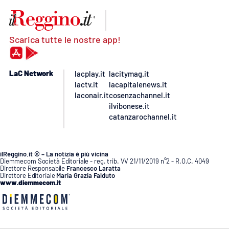
Scarica tutte le nostre app!
LaC Network
lacplay.it
lacitymag.it
lactv.it
lacapitalenews.it
laconair.it
cosenzachannel.it
ilvibonese.it
catanzarochannel.it
ilReggino.it © – La notizia è più vicina
Diemmecom Società Editoriale - reg. trib. VV 21/11/2019 n°2 - R.O.C. 4049
Direttore Responsabile
Francesco Laratta
Direttore Editoriale
Maria Grazia Falduto
www.diemmecom.it