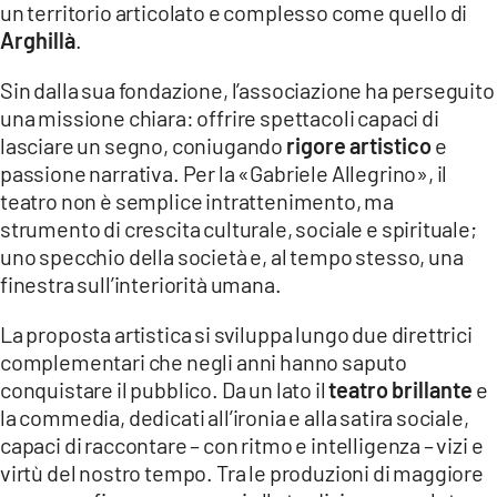
un territorio articolato e complesso come quello di
Arghillà
.
LACITYMAG.IT
ILREGGINO.IT
Sin dalla sua fondazione, l’associazione ha perseguito
una missione chiara: offrire spettacoli capaci di
COSENZACHANNEL.IT
lasciare un segno, coniugando
rigore artistico
e
passione narrativa. Per la «Gabriele Allegrino», il
ILVIBONESE.IT
teatro non è semplice intrattenimento, ma
strumento di crescita culturale, sociale e spirituale;
CATANZAROCHANNEL.IT
uno specchio della società e, al tempo stesso, una
LACAPITALENEWS.IT
finestra sull’interiorità umana.
La proposta artistica si sviluppa lungo due direttrici
App
complementari che negli anni hanno saputo
ANDROID
conquistare il pubblico. Da un lato il
teatro brillante
e
la commedia, dedicati all’ironia e alla satira sociale,
APPLE
capaci di raccontare – con ritmo e intelligenza – vizi e
virtù del nostro tempo. Tra le produzioni di maggiore