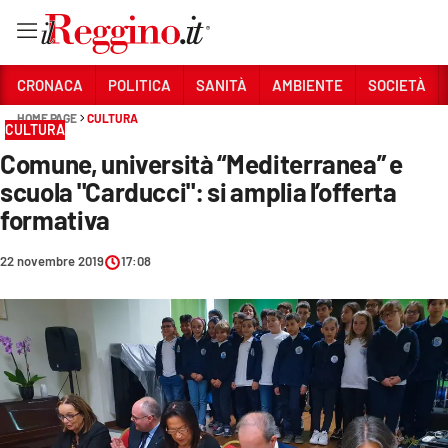
Vai
CRONACA
POLITICA
SANITÀ
AMBIENTE
SOCIETÀ
HOME PAGE
CULTURA
CULTURA
Sezioni
Comune, università “Mediterranea” e
CRONACA
scuola "Carducci": si amplia l’offerta
POLITICA
formativa
SANITÀ
22 novembre 2019
17:08
AMBIENTE
SOCIETÀ
CULTURA
ECONOMIA E LAVORO