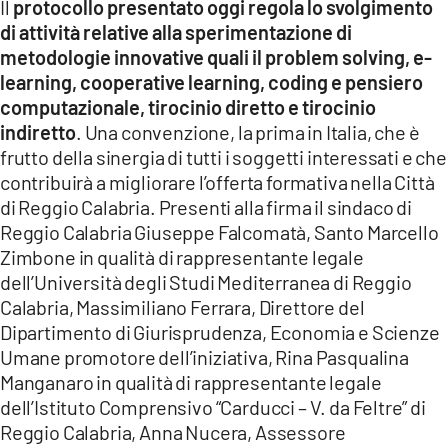
Il
protocollo presentato oggi regola lo svolgimento
di attività relative alla sperimentazione di
LACITYMAG.IT
metodologie innovative quali il problem solving, e-
ILREGGINO.IT
learning, cooperative learning, coding e pensiero
computazionale, tirocinio diretto e tirocinio
COSENZACHANNEL.IT
indiretto
. Una convenzione, la prima in Italia, che è
frutto della sinergia di tutti i soggetti interessati e che
ILVIBONESE.IT
contribuirà a migliorare l’offerta formativa nella Città
di Reggio Calabria. Presenti alla firma il sindaco di
CATANZAROCHANNEL.IT
Reggio Calabria Giuseppe Falcomatà, Santo Marcello
LACAPITALENEWS.IT
Zimbone in qualità di rappresentante legale
dell’Università degli Studi Mediterranea di Reggio
Calabria, Massimiliano Ferrara, Direttore del
App
Dipartimento di Giurisprudenza, Economia e Scienze
ANDROID
Umane promotore dell’iniziativa, Rina Pasqualina
Manganaro in qualità di rappresentante legale
APPLE
dell’Istituto Comprensivo “Carducci – V. da Feltre” di
Reggio Calabria, Anna Nucera, Assessore