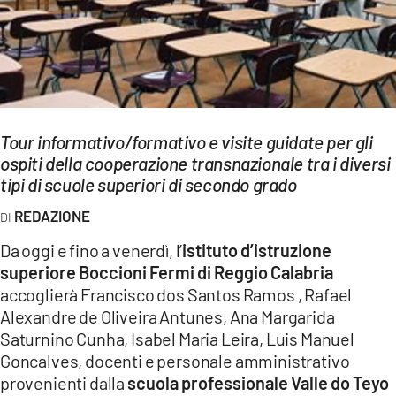
EVENTI
SPORT
Streaming
Tour informativo/formativo e visite guidate per gli
LAC TV
ospiti della cooperazione transnazionale tra i diversi
LAC NETWORK
tipi di scuole superiori di secondo grado
REDAZIONE
LAC ONAIR
Da oggi e fino a venerdì, l’
istituto d’istruzione
LaC
superiore Boccioni Fermi di Reggio Calabria
Network
accoglierà Francisco dos Santos Ramos , Rafael
LACPLAY.IT
Alexandre de Oliveira Antunes, Ana Margarida
Saturnino Cunha, Isabel Maria Leira, Luis Manuel
LACTV.IT
Goncalves, docenti e personale amministrativo
provenienti dalla
scuola professionale Valle do Teyo
LACONAIR.IT