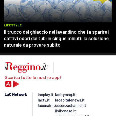
Scarica tutte le nostre app!
LaC Network
lacplay.it
lacitymag.it
lactv.it
lacapitalenews.it
laconair.it
cosenzachannel.it
ilvibonese.it