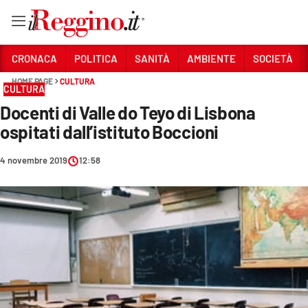
Vai
CRONACA
POLITICA
SANITÀ
AMBIENTE
SOCIETÀ
HOME PAGE
CULTURA
CULTURA
Sezioni
Docenti di Valle do Teyo di Lisbona
CRONACA
ospitati dall’istituto Boccioni
POLITICA
4 novembre 2019
12:58
SANITÀ
AMBIENTE
SOCIETÀ
CULTURA
ECONOMIA E LAVORO