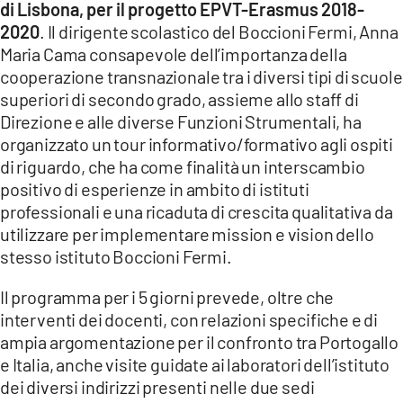
di Lisbona, per il progetto EPVT-Erasmus 2018-
2020
. Il dirigente scolastico del Boccioni Fermi, Anna
LACITYMAG.IT
Maria Cama consapevole dell’importanza della
ILREGGINO.IT
cooperazione transnazionale tra i diversi tipi di scuole
superiori di secondo grado, assieme allo staff di
COSENZACHANNEL.IT
Direzione e alle diverse Funzioni Strumentali, ha
organizzato un tour informativo/formativo agli ospiti
ILVIBONESE.IT
di riguardo, che ha come finalità un interscambio
CATANZAROCHANNEL.IT
positivo di esperienze in ambito di istituti
professionali e una ricaduta di crescita qualitativa da
LACAPITALENEWS.IT
utilizzare per implementare mission e vision dello
stesso istituto Boccioni Fermi.
App
Il programma per i 5 giorni prevede, oltre che
ANDROID
interventi dei docenti, con relazioni specifiche e di
ampia argomentazione per il confronto tra Portogallo
APPLE
e Italia, anche visite guidate ai laboratori dell’istituto
dei diversi indirizzi presenti nelle due sedi