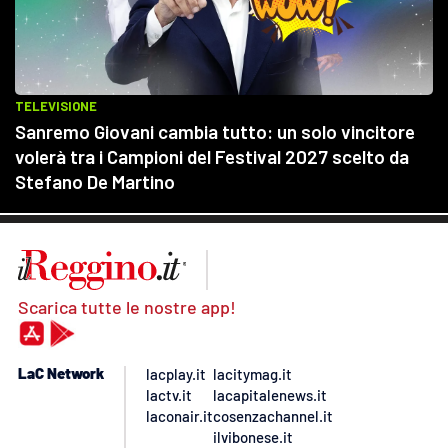
Scarica tutte le nostre app!
LaC Network
lacplay.it
lacitymag.it
lactv.it
lacapitalenews.it
laconair.it
cosenzachannel.it
ilvibonese.it