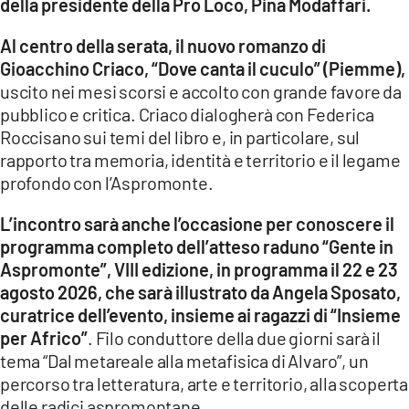
della presidente della Pro Loco, Pina Modaffari.
LACITYMAG.IT
Al centro della serata, il nuovo romanzo di
Gioacchino Criaco, “Dove canta il cuculo” (Piemme),
ILREGGINO.IT
uscito nei mesi scorsi e accolto con grande favore da
COSENZACHANNEL.IT
pubblico e critica. Criaco dialogherà con Federica
Roccisano sui temi del libro e, in particolare, sul
ILVIBONESE.IT
rapporto tra memoria, identità e territorio e il legame
profondo con l’Aspromonte.
CATANZAROCHANNEL.IT
L’incontro sarà anche l’occasione per conoscere il
LACAPITALENEWS.IT
programma completo dell’atteso raduno “Gente in
Aspromonte”, VIII edizione, in programma il 22 e 23
App
agosto 2026, che sarà illustrato da Angela Sposato,
curatrice dell’evento, insieme ai ragazzi di “Insieme
ANDROID
per Africo”
. Filo conduttore della due giorni sarà il
APPLE
tema “Dal metareale alla metafisica di Alvaro”, un
percorso tra letteratura, arte e territorio, alla scoperta
delle radici aspromontane.