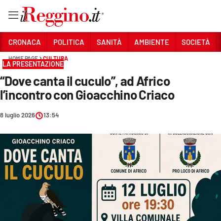
Vai
CRONACA
POLITICA
SANITÀ
AMBIENTE
SOCIETÀ
HOME PAGE
CULTURA
LA PRESENTAZIONE
Sezioni
“Dove canta il cuculo”, ad Africo
CRONACA
l’incontro con Gioacchino Criaco
POLITICA
8 luglio 2026
13:54
SANITÀ
AMBIENTE
SOCIETÀ
CULTURA
ECONOMIA E LAVORO