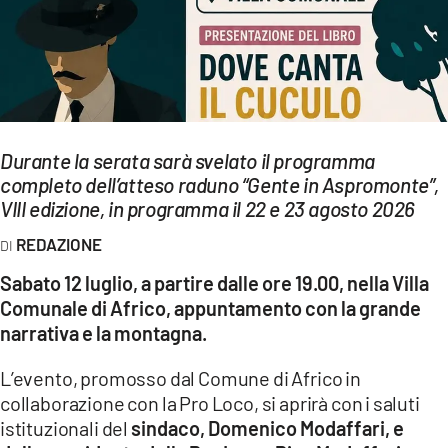
EVENTI
SPORT
Streaming
Durante la serata sarà svelato il programma
LAC TV
completo dell’atteso raduno “Gente in Aspromonte”,
LAC NETWORK
VIII edizione, in programma il 22 e 23 agosto 2026
REDAZIONE
LAC ONAIR
Sabato 12 luglio, a partire dalle ore 19.00, nella Villa
LaC
Comunale di Africo, appuntamento con la grande
Network
narrativa e la montagna.
LACPLAY.IT
L’evento, promosso dal Comune di Africo in
LACTV.IT
collaborazione con la Pro Loco, si aprirà con i saluti
istituzionali del
sindaco, Domenico Modaffari, e
LACONAIR.IT