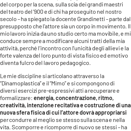
del corpo per la scena, sulla scia dei grandi maestri
LACITYMAG.IT
del teatro del ‘900 e di chi ha proseguito nel nostro
secolo – ha spiegato la docente Grandinetti – parte dal
ILREGGINO.IT
presupposto che l’attore sia un corpo in movimento. Il
mio lavoro inizia da uno studio certo ma movibile, e mi
COSENZACHANNEL.IT
conduce sempre a modificare alcuni tratti della mia
attività, perché l’incontro con l’unicità degli allievi e la
ILVIBONESE.IT
forte valenza del loro punto di vista fisico ed emotivo
CATANZAROCHANNEL.IT
diventa fulcro del lavoro pedagogico.
LACAPITALENEWS.IT
Le mie discipline si articolano attraverso la
“Dinamoplastica” e il “Mimo” e si compongono di
diversi esercizi pre-espressivi atti a recuperare e
App
formalizzare:
energia, concentrazione, ritmo,
ANDROID
creatività, intenzione recitativa e costruzione di una
nuova sfera fisica di cui l’attore dovrà appropriarsi
APPLE
per condurre al meglio se stesso sulla scena e nella
vita. Scomporre e ricomporre di nuovo se stessi – ha