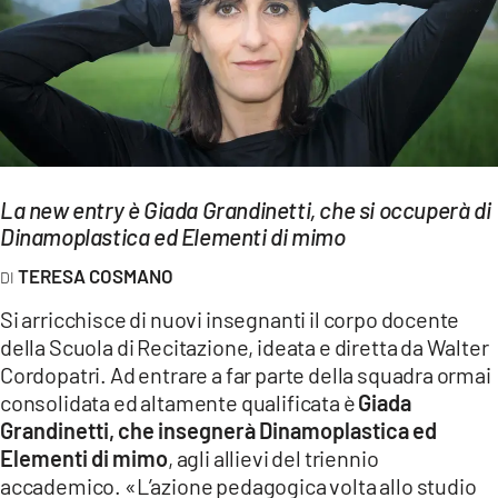
EVENTI
SPORT
Streaming
LAC TV
La new entry è Giada Grandinetti, che si occuperà di
LAC NETWORK
Dinamoplastica ed Elementi di mimo
LAC ONAIR
TERESA COSMANO
Si arricchisce di nuovi insegnanti il corpo docente
LaC
della Scuola di Recitazione, ideata e diretta da Walter
Network
Cordopatri. Ad entrare a far parte della squadra ormai
LACPLAY.IT
consolidata ed altamente qualificata è
Giada
Grandinetti, che insegnerà Dinamoplastica ed
LACTV.IT
Elementi di mimo
, agli allievi del triennio
accademico. «L’azione pedagogica volta allo studio
LACONAIR.IT