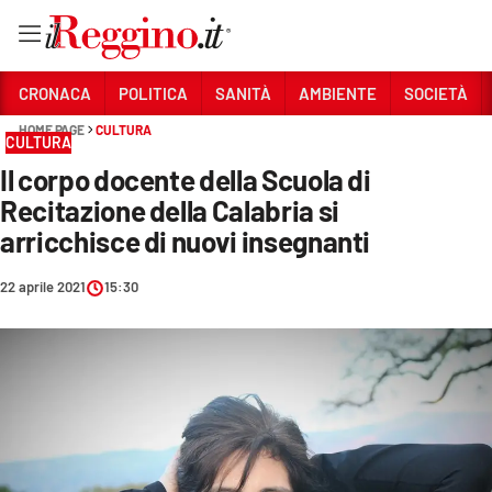
Vai
CRONACA
POLITICA
SANITÀ
AMBIENTE
SOCIETÀ
HOME PAGE
CULTURA
CULTURA
Sezioni
Il corpo docente della Scuola di
CRONACA
Recitazione della Calabria si
POLITICA
arricchisce di nuovi insegnanti
SANITÀ
22 aprile 2021
15:30
AMBIENTE
SOCIETÀ
CULTURA
ECONOMIA E LAVORO