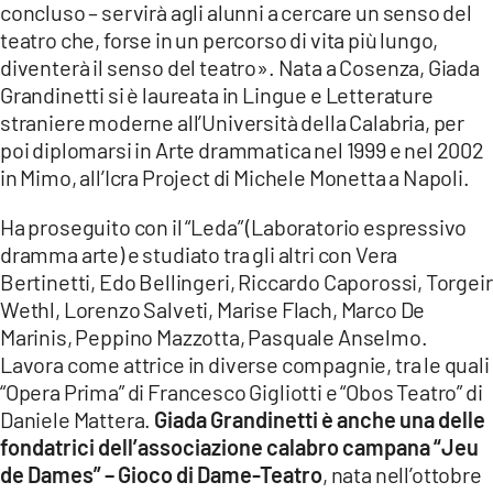
concluso – servirà agli alunni a cercare un senso del
teatro che, forse in un percorso di vita più lungo,
diventerà il senso del teatro». Nata a Cosenza, Giada
Grandinetti si è laureata in Lingue e Letterature
straniere moderne all’Università della Calabria, per
poi diplomarsi in Arte drammatica nel 1999 e nel 2002
in Mimo, all’Icra Project di Michele Monetta a Napoli.
Ha proseguito con il “Leda” (Laboratorio espressivo
dramma arte) e studiato tra gli altri con Vera
Bertinetti, Edo Bellingeri, Riccardo Caporossi, Torgeir
Wethl, Lorenzo Salveti, Marise Flach, Marco De
Marinis, Peppino Mazzotta, Pasquale Anselmo.
Lavora come attrice in diverse compagnie, tra le quali
“Opera Prima” di Francesco Gigliotti e “Obos Teatro” di
Daniele Mattera.
Giada Grandinetti è anche una delle
fondatrici dell’associazione calabro campana “Jeu
de Dames” – Gioco di Dame-Teatro
, nata nell’ottobre