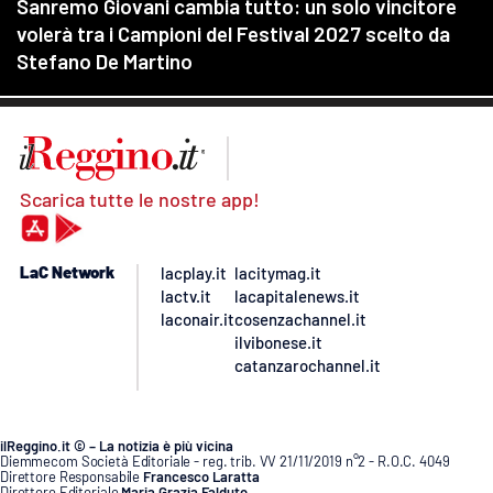
Scarica tutte le nostre app!
LaC Network
lacplay.it
lacitymag.it
lactv.it
lacapitalenews.it
laconair.it
cosenzachannel.it
ilvibonese.it
catanzarochannel.it
ilReggino.it © – La notizia è più vicina
Diemmecom Società Editoriale - reg. trib. VV 21/11/2019 n°2 - R.O.C. 4049
Direttore Responsabile
Francesco Laratta
Direttore Editoriale
Maria Grazia Falduto