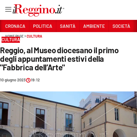
Vai
CRONACA
POLITICA
SANITÀ
AMBIENTE
SOCIETÀ
HOME PAGE
CULTURA
CULTURA
Sezioni
Reggio, al Museo diocesano il primo
CRONACA
degli appuntamenti estivi della
POLITICA
"Fabbrica dell’Arte"
SANITÀ
10 giugno 2023
19:12
AMBIENTE
SOCIETÀ
CULTURA
ECONOMIA E LAVORO