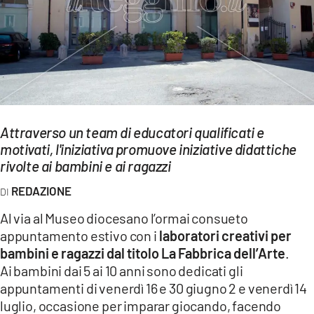
EVENTI
SPORT
Streaming
LAC TV
Attraverso un team di educatori qualificati e
LAC NETWORK
motivati, l'iniziativa promuove iniziative didattiche
rivolte ai bambini e ai ragazzi
LAC ONAIR
REDAZIONE
LaC
Al via al Museo diocesano l’ormai consueto
Network
appuntamento estivo con i
laboratori creativi per
LACPLAY.IT
bambini e ragazzi dal titolo La Fabbrica dell’Arte
.
Ai bambini dai 5 ai 10 anni sono dedicati gli
LACTV.IT
appuntamenti di venerdì 16 e 30 giugno 2 e venerdì 14
luglio, occasione per imparar giocando, facendo
LACONAIR.IT