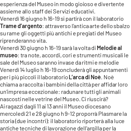
esperienza del Museo in modo gioioso e divertente
LACITYMAG.IT
assieme allo staff dei Servizi educativi.
Venerdì 16 giugno h 16-19 si partirà con il laboratorio
ILREGGINO.IT
Trame d’argento
: attraverso l’antica arte dello sbalzo
su rame gli oggetti più antichi e pregiati del Museo
COSENZACHANNEL.IT
riprenderanno vita.
Venerdì 30 giugno h 16-19 sarà la volta di
Melodie al
ILVIBONESE.IT
museo
: tra note, accordi, cori e strumenti musicali le
CATANZAROCHANNEL.IT
sale del Museo saranno invase da ritmi e melodie
Venerdì 14 luglio h 16-19 concluderà gli appuntamenti
LACAPITALENEWS.IT
per i più piccoli il laboratorio
L’arca di Noè
. Noè
chiama a raccolta i bambini della città per affidar loro
App
un’impresa eccezionale: radunare tutti gli animali
nascosti nelle vetrine del Museo. Ci riuscirà?
ANDROID
Ai ragazzi dagli 11 ai 13 anni il Museo diocesano
mercoledì 21 e 28 giugno h 9-12 proporrà Plasmare la
APPLE
storia (due incontri): il laboratorio riporterà alla luce
antiche tecniche di lavorazione dell’argilla per la