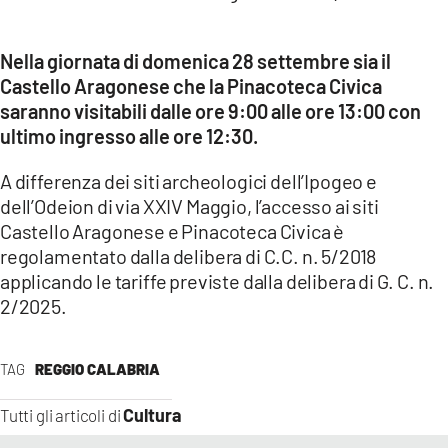
LACITYMAG.IT
Nella giornata di domenica 28 settembre sia il
ILREGGINO.IT
Castello Aragonese che la Pinacoteca Civica
saranno visitabili dalle ore 9:00 alle ore 13:00 con
COSENZACHANNEL.IT
ultimo ingresso alle ore 12:30.
ILVIBONESE.IT
A differenza dei siti archeologici dell’Ipogeo e
dell’Odeion di via XXIV Maggio, l’accesso ai siti
CATANZAROCHANNEL.IT
Castello Aragonese e Pinacoteca Civica è
LACAPITALENEWS.IT
regolamentato dalla delibera di C.C. n. 5/2018
applicando le tariffe previste dalla delibera di G. C. n.
2/2025.
App
ANDROID
TAG
REGGIO CALABRIA
APPLE
Cultura
Tutti gli articoli di