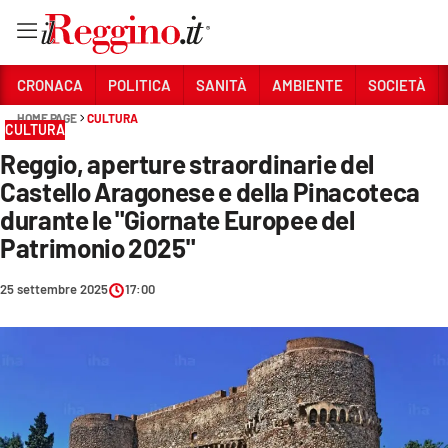
Vai
CRONACA
POLITICA
SANITÀ
AMBIENTE
SOCIETÀ
HOME PAGE
CULTURA
CULTURA
Sezioni
Reggio, aperture straordinarie del
CRONACA
Castello Aragonese e della Pinacoteca
POLITICA
durante le "Giornate Europee del
Patrimonio 2025"
SANITÀ
25 settembre 2025
17:00
AMBIENTE
SOCIETÀ
CULTURA
ECONOMIA E LAVORO