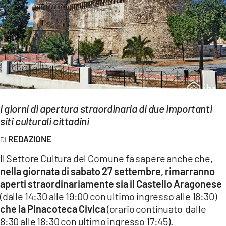
EVENTI
SPORT
Streaming
LAC TV
LAC NETWORK
I giorni di apertura straordinaria di due importanti
siti culturali cittadini
LAC ONAIR
REDAZIONE
LaC
Il Settore Cultura del Comune fa sapere anche che,
Network
nella giornata di sabato 27 settembre, rimarranno
LACPLAY.IT
aperti straordinariamente sia il Castello Aragonese
(dalle 14:30 alle 19:00 con ultimo ingresso alle 18:30)
LACTV.IT
che la Pinacoteca Civica
(orario continuato dalle
8:30 alle 18:30 con ultimo ingresso 17:45).
LACONAIR.IT