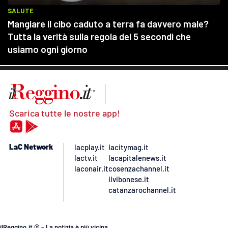
Scarica tutte le nostre app!
LaC Network
lacplay.it
lacitymag.it
lactv.it
lacapitalenews.it
laconair.it
cosenzachannel.it
ilvibonese.it
catanzarochannel.it
ilReggino.it © – La notizia è più vicina