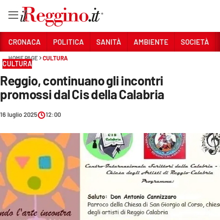
Vai
CRONACA
POLITICA
SANITÀ
AMBIENTE
SOCIETÀ
HOME PAGE
CULTURA
CULTURA
Sezioni
Reggio, continuano gli incontri
CRONACA
promossi dal Cis della Calabria
POLITICA
16 luglio 2025
12:00
SANITÀ
AMBIENTE
SOCIETÀ
CULTURA
ECONOMIA E LAVORO