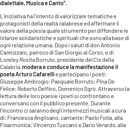
dialettale, Musica e Canto”.
LACITYMAG.IT
L’iniziativa ha l’intento di valorizzare tematiche e
protagonisti della realtà calabrese ed affermare il
ILREGGINO.IT
valore della poesia quale strumento per diffondere le
COSENZACHANNEL.IT
istanze solidaristiche e spirituali che sono alla base di
ogni relazione umana. Dopo i saluti di don Antonio
ILVIBONESE.IT
Cannizzaro, parroco di San Giorgio al Corso, e di
Loreley Rosita Borruto, presidente del Cis della
CATANZAROCHANNEL.IT
Calabria,
modera e conduce la manifestazione il
LACAPITALENEWS.IT
poeta Arturo Cafarelli
e partecipano i poeti:
Giuseppe Ambrogio; Pasquale Borruto; Pina De
Felice; Roberto Delfino, Domenico Sgrò. Attraverso la
App
lettura delle loro poesie i poeti si confrontano e
ANDROID
conversano con il pubblico presente. Durante
l’incontro ci saranno degli intermezzi musicali a cura
APPLE
di: Francesca Anglisano, cantante; Paolo Fotia, alla
Fisarmonica; Vincenzo Tuscano e Dario Verardo, alla