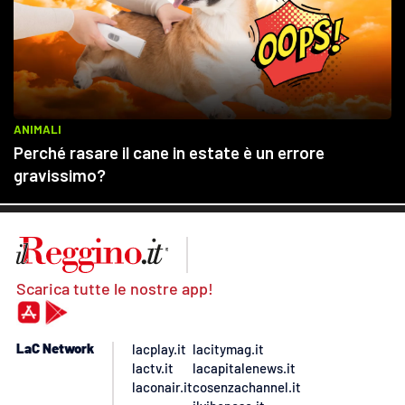
Scarica tutte le nostre app!
LaC Network
lacplay.it
lacitymag.it
lactv.it
lacapitalenews.it
laconair.it
cosenzachannel.it