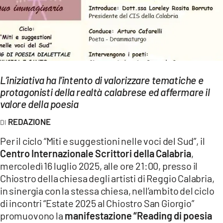
EVENTI
SPORT
Streaming
L’iniziativa ha l’intento di valorizzare tematiche e
LAC TV
protagonisti della realtà calabrese ed affermare il
LAC NETWORK
valore della poesia
REDAZIONE
LAC ONAIR
Per il ciclo “Miti e suggestioni nelle voci del Sud”, il
LaC
Centro Internazionale Scrittori della Calabria
,
Network
mercoledì 16 luglio 2025, alle ore 21:00, presso il
LACPLAY.IT
Chiostro della chiesa degli artisti di Reggio Calabria,
in sinergia con la stessa chiesa, nell’ambito del ciclo
LACTV.IT
di incontri “Estate 2025 al Chiostro San Giorgio”
promuovono la
manifestazione “Reading di poesia
LACONAIR.IT