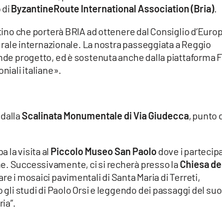
 di
ByzantineRoute International Association (Bria)
.
ntino che porterà BRIA ad ottenere dal Consiglio d’Euro
lturale internazionale. La nostra passeggiata a Reggio
ande progetto, ed è sostenuta anche dalla piattaforma 
niali italiane».
 dalla
Scalinata Monumentale di Via Giudecca
, punto 
 la visita al
Piccolo Museo San Paolo
dove i partecip
e. Successivamente, ci si recherà presso la
Chiesa de
re i mosaici pavimentali di Santa Maria di Terreti,
o gli studi di Paolo Orsi e leggendo dei passaggi del suo
ria”.