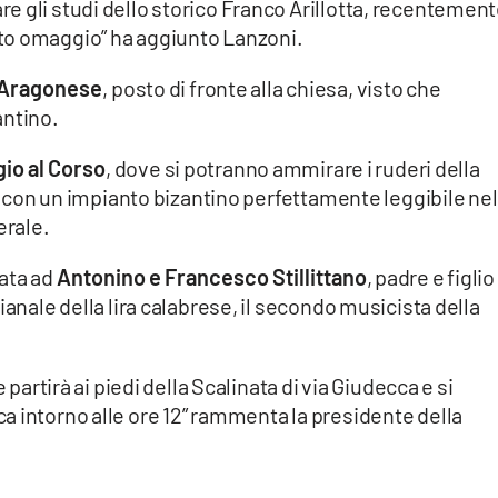
e gli studi dello storico Franco Arillotta, recentemen
to omaggio” ha aggiunto Lanzoni.
 Aragonese
, posto di fronte alla chiesa, visto che
antino.
gio al Corso
, dove si potranno ammirare i ruderi della
a, con un impianto bizantino perfettamente leggibile nel
erale.
data ad
Antonino e Francesco Stillittano
, padre e figlio
ianale della lira calabrese, il secondo musicista della
 partirà ai piedi della Scalinata di via Giudecca e si
a intorno alle ore 12” rammenta la presidente della