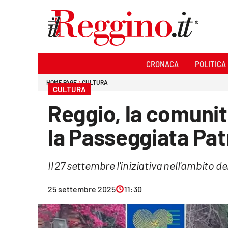
Sezioni
CRONACA
POLITICA
Cronaca
HOME PAGE
CULTURA
CULTURA
Politica
Reggio, la comunit
Sanità
la Passeggiata Pat
Ambiente
Il 27 settembre l'iniziativa nell'ambito
Società
25 settembre 2025
11:30
Cultura
Economia e lavoro