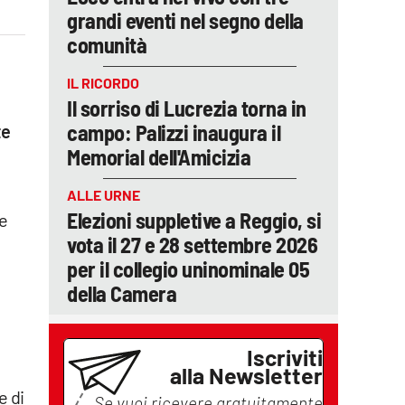
grandi eventi nel segno della
comunità
IL RICORDO
Il sorriso di Lucrezia torna in
campo: Palizzi inaugura il
te
Memorial dell'Amicizia
ALLE URNE
Elezioni suppletive a Reggio, si
 e
vota il 27 e 28 settembre 2026
per il collegio uninominale 05
della Camera
Iscriviti
alla Newsletter
,
e di
Se vuoi ricevere gratuitamente