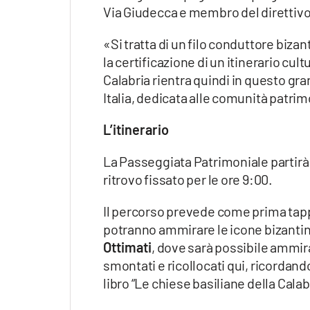
Apple
Via Giudecca e membro del direttivo
«Si tratta di un filo conduttore biza
la certificazione di un itinerario cu
Calabria rientra quindi in questo gr
Vai
Italia, dedicata alle comunità patrimo
L’itinerario
La Passeggiata Patrimoniale partirà
ritrovo fissato per le ore 9:00.
Il percorso prevede come prima tappa
potranno ammirare le icone bizantin
Ottimati
, dove sarà possibile ammira
smontati e ricollocati qui, ricordand
libro “Le chiese basiliane della Calab