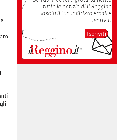
tutte le notizie di
Il Reggino
lascia il tuo indirizzo email e
pa
iscriviti
Iscriviti
Faro
di
anti
gli