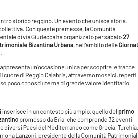
 centro storico reggino. Un evento che unisce storia,
collettiva. Con queste premesse, la Comunità
ntale di via Giudecca ha organizzato per sabato
27
trimoniale Bizantina Urbana
, nell’ambito delle
Giorna
5
.
i, rappresenta un’occasione unica per scoprire le tracce
l cuore di Reggio Calabria, attraverso mosaici, reperti
o poco conosciute ma di grande valore identitario.
 inserisce in un contesto più ampio, quello del
primo
izantino
promosso da Bria, che comprende 32 eventi
lia e diversi Paesi del Mediterraneo come Grecia, Turchia
imona Lanzoni, presidente della Comunità Patrimonial