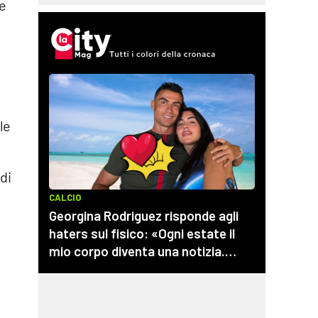
te
le
 di