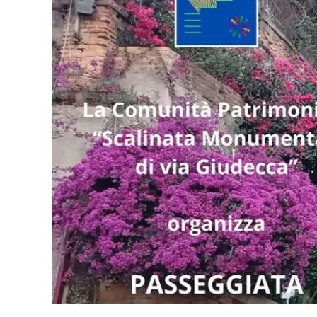
Eventi
Sport
Streaming
LaC TV
Lac Network
LaC OnAir
LaC
Network
lacplay.it
lactv.it