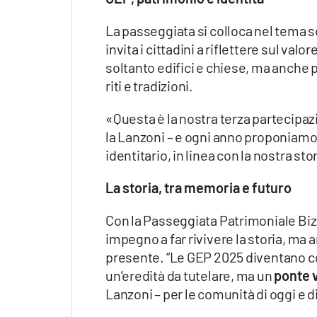
La passeggiata si colloca nel tema s
invita i cittadini a riflettere sul va
soltanto edifici e chiese, ma anche 
riti e tradizioni.
«Questa è la nostra terza partecipa
la Lanzoni – e ogni anno proponiamo 
identitario, in linea con la nostra st
La storia, tra memoria e futuro
Con la Passeggiata Patrimoniale Biz
impegno a far rivivere la storia, ma 
presente. “Le GEP 2025 diventano co
un’eredità da tutelare, ma un
ponte v
Lanzoni – per le comunità di oggi e d