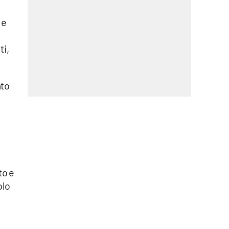
 e
ti,
ato
to e
olo