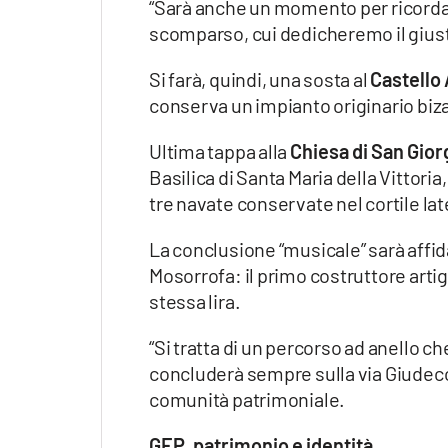
“Sarà anche un momento per ricordar
scomparso, cui dedicheremo il gius
Si farà, quindi, una sosta al
Castello
conserva un impianto originario biz
Ultima tappa alla
Chiesa di San Gior
Basilica di Santa Maria della Vittori
tre navate conservate nel cortile lat
La conclusione “musicale” sarà affi
Mosorrofa: il primo costruttore artig
stessa lira.
“Si tratta di un percorso ad anello che
concluderà sempre sulla via Giudecc
comunità patrimoniale.
GEP, patrimonio e identità