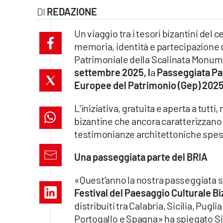
REDAZIONE
laconair.it
Un viaggio tra i tesori bizantini del
lacitymag.it
memoria, identità e partecipazione 
Patrimoniale della Scalinata Monume
ilreggino.it
settembre 2025, l
a
Passeggiata Pa
Europee del Patrimonio (Gep) 202
cosenzachannel.it
L’iniziativa, gratuita e aperta a tutt
ilvibonese.it
bizantine che ancora caratterizzano i
catanzarochannel.it
testimonianze architettoniche spess
Una passeggiata parte del BRIA
lacapitalenews.it
«Quest’anno la nostra passeggiata si
App
Festival del Paesaggio Culturale B
distribuiti tra Calabria, Sicilia, Pug
Android
Portogallo e Spagna» ha spiegato S