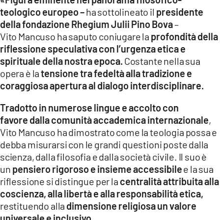
teologico europeo –
ha sottolineato il
presidente
della fondazione Rhegium Julii Pino Bova
–
Vito Mancuso ha saputo coniugare la
profondità della
riflessione speculativa con l’urgenza etica e
spirituale della nostra epoca.
Costante nella sua
opera è la
tensione tra fedeltà alla tradizione e
coraggiosa apertura al dialogo interdisciplinare.
Tradotto in numerose lingue e accolto con
favore dalla comunità accademica internazionale
,
Vito Mancuso ha dimostrato come la teologia possa e
debba misurarsi con le grandi questioni poste dalla
scienza, dalla filosofia e dalla società civile. Il suo è
un
pensiero rigoroso e insieme accessibile
e la sua
riflessione si distingue per la
centralità attribuita alla
coscienza, alla libertà e alla responsabilità etica,
restituendo alla
dimensione religiosa un valore
universale e inclusivo.