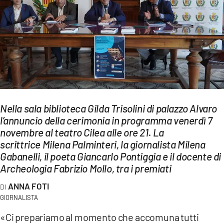
EVENTI
SPORT
Streaming
LAC TV
LAC NETWORK
Nella sala biblioteca Gilda Trisolini di palazzo Alvaro
l’annuncio della cerimonia in programma venerdì 7
LAC ONAIR
novembre al teatro Cilea alle ore 21. La
scrittrice Milena Palminteri, la giornalista Milena
LaC
Gabanelli, il poeta Giancarlo Pontiggia e il docente di
Network
Archeologia Fabrizio Mollo, tra i premiati
LACPLAY.IT
ANNA FOTI
GIORNALISTA
LACTV.IT
«Ci prepariamo al momento che accomuna tutti
LACONAIR.IT