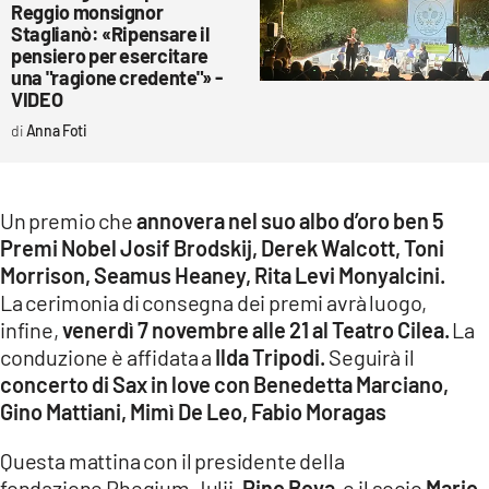
Reggio monsignor
Staglianò: «Ripensare il
pensiero per esercitare
una "ragione credente"» -
VIDEO
Anna Foti
Un premio che
annovera nel suo albo d’oro ben 5
Premi Nobel Josif Brodskij, Derek Walcott, Toni
Morrison, Seamus Heaney, Rita Levi Monyalcini.
La cerimonia di consegna dei premi avrà luogo,
infine,
venerdì 7 novembre alle 21 al Teatro Cilea.
La
conduzione è affidata a
Ilda Tripodi.
Seguirà il
concerto di Sax in love con Benedetta Marciano,
Gino Mattiani, Mimì De Leo, Fabio Moragas
Questa mattina con il presidente della
fondazione Rhegium Julii,
Pino Bova,
e il socio
Mario