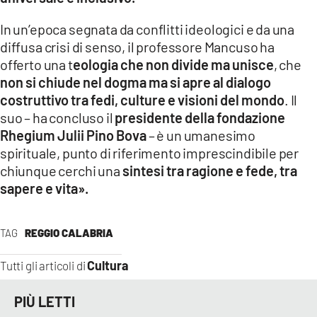
In un’epoca segnata da conflitti ideologici e da una
diffusa crisi di senso, il professore Mancuso ha
offerto una t
eologia che non divide ma unisce
, che
non si chiude nel dogma ma si apre al dialogo
costruttivo tra fedi, culture e visioni del mondo
. Il
suo – ha concluso il
presidente della fondazione
Rhegium Julii Pino Bova
– è un umanesimo
spirituale, punto di riferimento imprescindibile per
chiunque cerchi una
sintesi tra ragione e fede, tra
sapere e vita
»
.
TAG
REGGIO CALABRIA
Cultura
Tutti gli articoli di
PIÙ LETTI