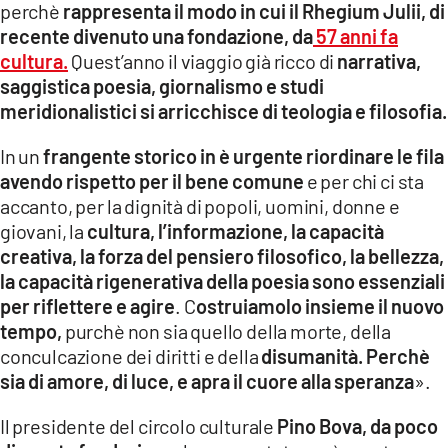
perchè
rappresenta il modo in cui il Rhegium Julii, di
recente divenuto una fondazione, da
57 anni fa
LACITYMAG.IT
cultura.
Quest’anno il viaggio già ricco di
narrativa,
ILREGGINO.IT
saggistica poesia, giornalismo e studi
meridionalistici si arricchisce di teologia e filosofia.
COSENZACHANNEL.IT
In un
frangente storico in è urgente riordinare le fila
ILVIBONESE.IT
avendo rispetto per il bene comune
e per chi ci sta
accanto, per la dignità di popoli, uomini, donne e
CATANZAROCHANNEL.IT
giovani, la
cultura, l’informazione, la capacità
LACAPITALENEWS.IT
creativa, la forza del pensiero filosofico, la bellezza,
la capacità rigenerativa della poesia sono essenziali
per riflettere e agire
. C
ostruiamolo insieme il nuovo
App
tempo,
purchè non sia quello della morte, della
ANDROID
conculcazione dei diritti e della
disumanità. Perchè
sia di amore, di luce, e apra il cuore alla speranza
».
APPLE
Il presidente del circolo culturale
Pino Bova, da poco