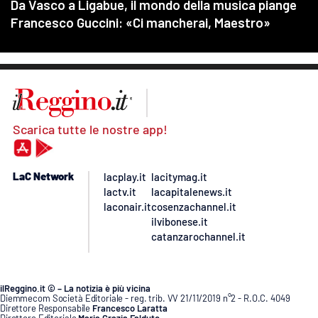
Scarica tutte le nostre app!
LaC Network
lacplay.it
lacitymag.it
lactv.it
lacapitalenews.it
laconair.it
cosenzachannel.it
ilvibonese.it
catanzarochannel.it
ilReggino.it © – La notizia è più vicina
Diemmecom Società Editoriale - reg. trib. VV 21/11/2019 n°2 - R.O.C. 4049
Direttore Responsabile
Francesco Laratta
Direttore Editoriale
Maria Grazia Falduto