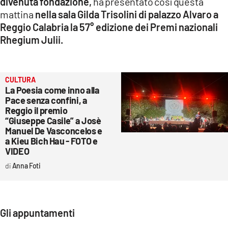
divenuta fondazione,
ha presentato così questa
mattina
nella sala Gilda Trisolini di palazzo Alvaro a
Reggio Calabria la 57° edizione dei Premi nazionali
Rhegium Julii.
CULTURA
La Poesia come inno alla
Pace senza confini, a
Reggio il premio
“Giuseppe Casile” a Josè
Manuel De Vasconcelos e
a Kieu Bich Hau - FOTO e
VIDEO
Anna Foti
Gli appuntamenti