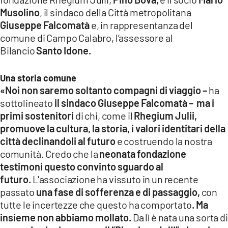
Musolino
, il sindaco della Città metropolitana
Giuseppe Falcomatà
e, in rappresentanza del
comune di Campo Calabro, l’assessore al
Bilancio
Santo Idone.
Una storia comune
«Noi non saremo soltanto compagni di viaggio –
ha
sottolineato
il sindaco Giuseppe Falcomatà – ma i
primi sostenitori
di chi, come il
Rhegium Julii,
promuove la cultura, la storia, i valori identitari della
città declinandoli al futuro
e costruendo la nostra
comunità.
Credo che la
neonata fondazione
testimoni questo convinto sguardo al
futuro.
L'associazione ha vissuto in un recente
passato
una fase di sofferenza e di passaggio,
con
tutte le incertezze che questo ha comportato
. Ma
insieme non abbiamo mollato.
Da lì è nata una sorta di