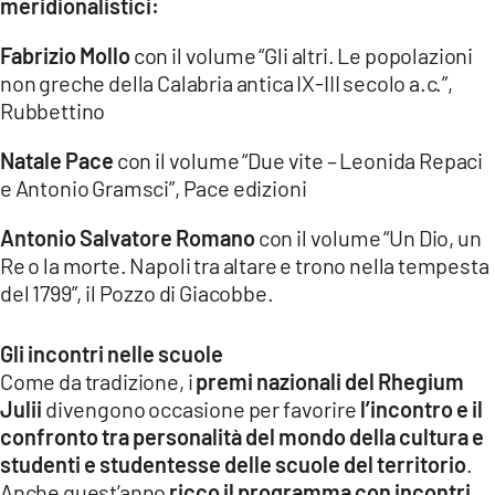
meridionalistici:
Fabrizio Mollo
con il volume “Gli altri. Le popolazioni
non greche della Calabria antica IX-III secolo a.c.”,
Rubbettino
Natale Pace
con il volume “Due vite – Leonida Repaci
e Antonio Gramsci”, Pace edizioni
Antonio Salvatore Romano
con il volume “Un Dio, un
Re o la morte. Napoli tra altare e trono nella tempesta
del 1799”, il Pozzo di Giacobbe.
Gli incontri nelle scuole
Come da tradizione, i
premi nazionali del Rhegium
Julii
divengono occasione per favorire
l’incontro e il
confronto tra personalità del mondo della cultura e
studenti e studentesse delle scuole del territorio
.
Anche quest’anno
ricco il programma con incontri