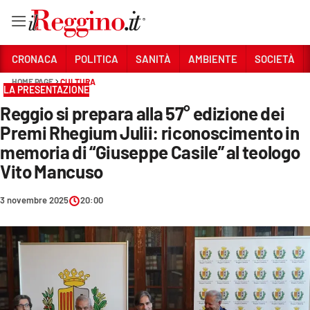
Vai
CRONACA
POLITICA
SANITÀ
AMBIENTE
SOCIETÀ
HOME PAGE
CULTURA
LA PRESENTAZIONE
Sezioni
Reggio si prepara alla 57° edizione dei
CRONACA
Premi Rhegium Julii: riconoscimento in
POLITICA
memoria di “Giuseppe Casile” al teologo
Vito Mancuso
SANITÀ
3 novembre 2025
20:00
AMBIENTE
SOCIETÀ
CULTURA
ECONOMIA E LAVORO