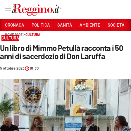
Vai
CRONACA
POLITICA
SANITÀ
AMBIENTE
SOCIETÀ
HOME PAGE
CULTURA
CULTURA
Sezioni
Un libro di Mimmo Petullà racconta i 50
CRONACA
anni di sacerdozio di Don Laruffa
POLITICA
5 ottobre 2023
18:30
SANITÀ
AMBIENTE
SOCIETÀ
CULTURA
ECONOMIA E LAVORO