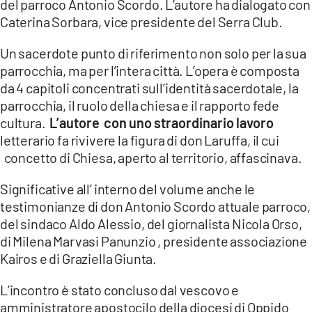
del parroco Antonio Scordo. L’autore ha dialogato con
Caterina Sorbara, vice presidente del Serra Club.
LACITYMAG.IT
Un sacerdote punto di riferimento non solo per la sua
ILREGGINO.IT
parrocchia, ma per l’intera città. L’opera è composta
COSENZACHANNEL.IT
da 4 capitoli concentrati sull’identità sacerdotale, la
parrocchia, il ruolo della chiesa e il rapporto fede
ILVIBONESE.IT
cultura.
L’autore con uno straordinario lavoro
letterario fa rivivere la figura di don Laruffa, il cui
CATANZAROCHANNEL.IT
concetto di Chiesa, aperto al territorio, affascinava.
LACAPITALENEWS.IT
Significative all’ interno del volume anche le
testimonianze di don Antonio Scordo attuale parroco,
App
del sindaco Aldo Alessio, del giornalista Nicola Orso,
ANDROID
di Milena Marvasi Panunzio , presidente associazione
Kairos e di Graziella Giunta.
APPLE
L’incontro è stato concluso dal vescovo e
amministratore apostocilo della diocesi di Oppido