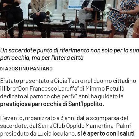
EVENTI
SPORT
Streaming
Un sacerdote punto di riferimento non solo per la sua
LAC TV
parrocchia, ma per l’intera città
LAC NETWORK
AGOSTINO PANTANO
LAC ONAIR
E’ stato presentato a Gioia Tauro nel duomo cittadino
il libro “Don Francesco Laruffa” di Mimmo Petullà,
LaC
dedicato al parroco che per 50 anni ha guidato la
Network
prestigiosa parrocchia di Sant’Ippolito.
LACPLAY.IT
L’evento, organizzato a 3 anni dalla scomparsa del
LACTV.IT
sacerdote, dal Serra Club Oppido Mamertina-Palmi
presieduto da Lucia Ioculano,
si è aperto con i saluti
LACONAIR.IT