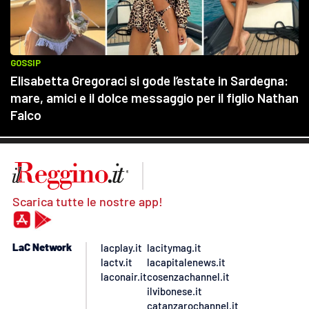
Scarica tutte le nostre app!
LaC Network
lacplay.it
lacitymag.it
lactv.it
lacapitalenews.it
laconair.it
cosenzachannel.it
ilvibonese.it
catanzarochannel.it