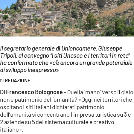
EVENTI
SPORT
Streaming
Il segretario generale di Unioncamere, Giuseppe
LAC TV
Tripoli, al convegno “I siti Unesco e i territori in rete"
LAC NETWORK
ha confermato che «c’è ancora un grande potenziale
di sviluppo inespresso»
LAC ONAIR
REDAZIONE
LaC
Di Francesco Bolognose
– Quella “mano” verso il cielo
Network
non è patrimonio dell’umanità? «Oggi nei territori che
LACPLAY.IT
ospitano i siti italiani dichiarati patrimonio
dell’umanità si concentrano 1 impresa turistica su 3 e
LACTV.IT
2 aziende su 5 del sistema culturale e creativo
italiano».
LACONAIR.IT