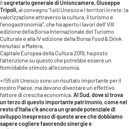
Il
segretario generale di Unioncamere, Giuseppe
Tripoli,
al convegno “I siti Unesco e i territori in rete: la
LACITYMAG.IT
valorizzazione attraverso la cultura, il turismo e
ILREGGINO.IT
l’enogastronomia”, che ha aperto i lavori dell’ VIII
edizione della Borsa Internazionale del Turismo
COSENZACHANNEL.IT
Culturale e alla IV edizione della Borsa Food & Drink
tenutasi a Matera,
ILVIBONESE.IT
Capitale Europea della Cultura 2019, ha posto
l’attenzione su questo che potrebbe essere un
CATANZAROCHANNEL.IT
formidabile stimolo all’economia.
LACAPITALENEWS.IT
«I 55 siti Unesco sono un risultato importante per il
nostro Paese, ma devono diventare un effettivo
App
fattore di crescita economica.
Al Sud, dove si trova
ANDROID
un terzo di questo importante patrimonio, come nel
resto d’Italia c’è ancora un grande potenziale di
APPLE
sviluppo inespresso di queste aree che dobbiamo
sapere cogliere favorendo sinergie e