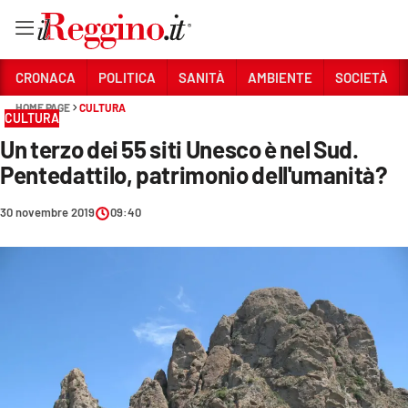
Vai
CRONACA
POLITICA
SANITÀ
AMBIENTE
SOCIETÀ
HOME PAGE
CULTURA
CULTURA
Sezioni
Un terzo dei 55 siti Unesco è nel Sud.
CRONACA
Pentedattilo, patrimonio dell'umanità?
POLITICA
30 novembre 2019
09:40
SANITÀ
AMBIENTE
SOCIETÀ
CULTURA
ECONOMIA E LAVORO