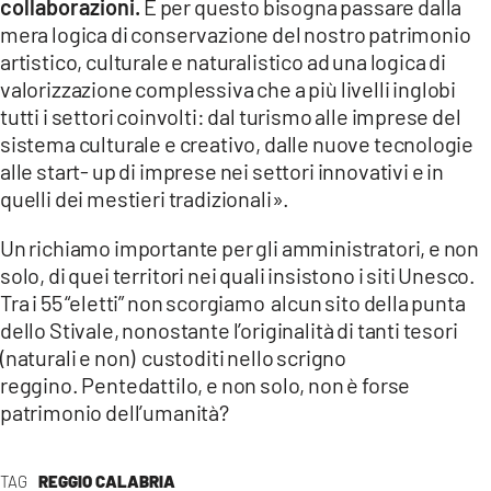
collaborazioni.
E per questo bisogna passare dalla
mera logica di conservazione del nostro patrimonio
artistico, culturale e naturalistico ad una logica di
valorizzazione complessiva che a più livelli inglobi
tutti i settori coinvolti: dal turismo alle imprese del
sistema culturale e creativo, dalle nuove tecnologie
alle start- up di imprese nei settori innovativi e in
quelli dei mestieri tradizionali».
Un richiamo importante per gli amministratori, e non
solo, di quei territori nei quali insistono i siti Unesco.
Tra i 55 “eletti” non scorgiamo alcun sito della punta
dello Stivale, nonostante l’originalità di tanti tesori
(naturali e non) custoditi nello scrigno
reggino. Pentedattilo, e non solo, non è forse
patrimonio dell’umanità?
TAG
REGGIO CALABRIA