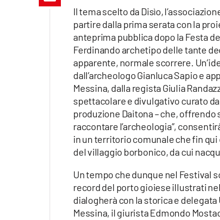
Apple
Il tema scelto da Disìo, l’associazi
partire dalla prima serata con la p
anteprima pubblica dopo la Festa del
Ferdinando archetipo delle tante dec
Vai
apparente, normale scorrere. Un’ide
dall’archeologo Gianluca Sapio e app
Messina, dalla regista Giulia Randazz
spettacolare e divulgativo curato da
produzione Daitona – che, offrendo 
raccontare l’archeologia”, consentir
in un territorio comunale che fin qu
del villaggio borbonico, da cui nacq
Un tempo che dunque nel Festival sca
record del porto gioiese illustrati ne
dialogherà con la storica e delegata 
Messina, il giurista Edmondo Mostacc