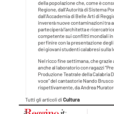
della popolazione che, come è consu
Regione, dall’Autorità di Sistema P
dall’Accademia di Belle Arti di Reggio
invererà nuove contaminazioni tra are
parteciperà l’architetta e ricercatri
competente sui conflitti mondiali in 
per finire con la presentazione degli
dei giovani studenti calabresi sulla l
Nel ricco fine settimana, che grazie
anche al laboratorio con ragazzi “Pres
Produzione Teatrale della Calabria Dr
voce” del cantastorie Nando Brusco (
rispettivamente, da Andrea Murator
Tutti gli articoli di
Cultura