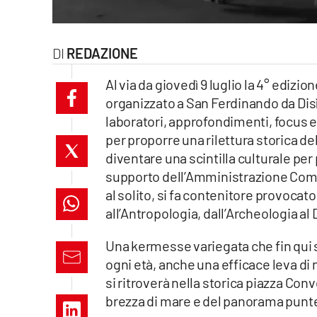
laconair.it
REDAZIONE
lacitymag.it
Al via da giovedì 9 luglio la 4° edizion
ilreggino.it
organizzato a San Ferdinando da Disì
laboratori, approfondimenti, focus e
cosenzachannel.it
per proporre una rilettura storica de
ilvibonese.it
diventare una scintilla culturale pe
supporto dell’Amministrazione Comu
catanzarochannel.it
al solito, si fa contenitore provoca
all’Antropologia, dall’Archeologia al D
lacapitalenews.it
Una kermesse variegata che fin qui s
ogni età, anche una efficace leva di 
App
si ritroverà nella storica piazza Con
Android
brezza di mare e del panorama puntel