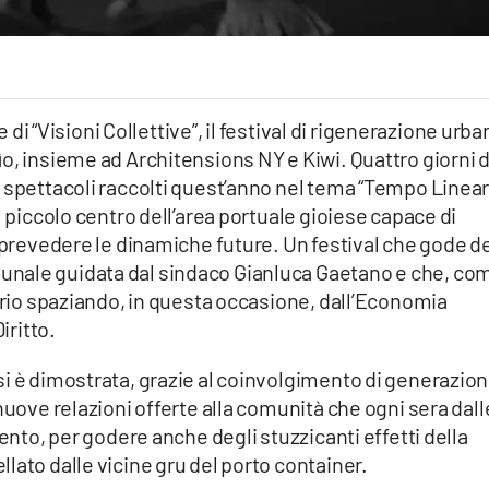
e di “Visioni Collettive”, il festival di rigenerazione urba
o, insieme ad Architensions NY e Kiwi. Quattro giorni d
 spettacoli raccolti quest’anno nel tema “Tempo Linear
l piccolo centro dell’area portuale gioiese capace di
r prevedere le dinamiche future. Un festival che gode d
nale guidata dal sindaco Gianluca Gaetano e che, co
torio spaziando, in questa occasione, dall’Economia
iritto.
i è dimostrata, grazie al coinvolgimento di generazioni
nuove relazioni offerte alla comunità che ogni sera dall
vento, per godere anche degli stuzzicanti effetti della
lato dalle vicine gru del porto container.