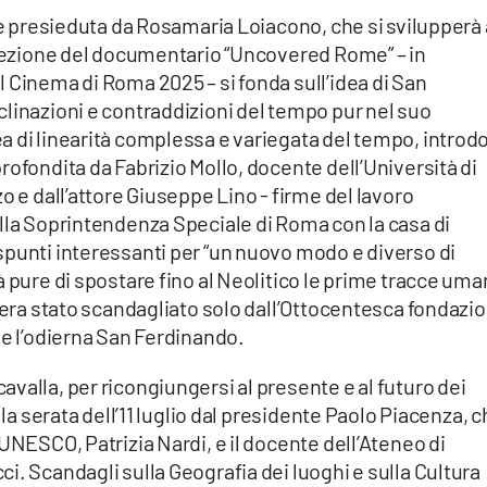
one presieduta da Rosamaria Loiacono, che si svilupperà 
roiezione del documentario “Uncovered Rome” – in
 Cinema di Roma 2025 – si fonda sull’idea di San
linazioni e contraddizioni del tempo pur nel suo
a di linearità complessa e variegata del tempo, introd
rofondita da Fabrizio Mollo, docente dell’Università di
o e dall’attore Giuseppe Lino - firme del lavoro
lla Soprintendenza Speciale di Roma con la casa di
spunti interessanti per “un nuovo modo e diverso di
à pure di spostare fino al Neolitico le prime tracce uma
i era stato scandagliato solo dall’Ottocentesca fondazi
ue l’odierna San Ferdinando.
valla, per ricongiungersi al presente e al futuro dei
lla serata dell’11 luglio dal presidente Paolo Piacenza, 
UNESCO, Patrizia Nardi, e il docente dell’Ateneo di
i. Scandagli sulla Geografia dei luoghi e sulla Cultura