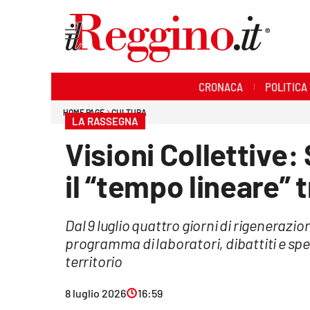
Sezioni
CRONACA
POLITICA
Cronaca
HOME PAGE
CULTURA
LA RASSEGNA
Politica
Visioni Collettive
Sanità
il “tempo lineare” 
Ambiente
Dal 9 luglio quattro giorni di rigeneraz
Società
programma di laboratori, dibattiti e spett
Cultura
territorio
Economia e lavoro
8 luglio 2026
16:59