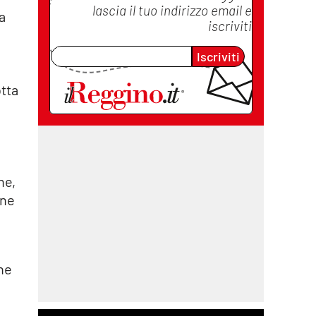
lascia il tuo indirizzo email e
a
iscriviti
Iscriviti
otta
ne,
one
che