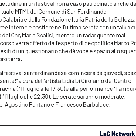
etudine in un festival non a caso patrocinato anche da
ortuale MTMI, dal Comune di San Ferdinando,
 Calabria e dalla Fondazione Italia Patria della Bellezza
e interne e costiere nell’ultima serata con un talk a c
ce del Cnr, Maria Scalisi, mentre un radar quanto mai
corso verrà offerto dall’esperto di geopolitica Marco R
 esiti di un questionario che dà voce e spazio allo sgua
oro terra.
 al festival sanferdinandese comincerà da giovedì, spaz
ente!” a cura dell’artista Lidia Di Girolamo del Centro
acma (l’11 luglio alle 17:30) e alla performance “Tambur
l’11 luglio alle 22.30). Le serate saranno moderate,
e, Agostino Pantano e Francesco Barbalace.
LaC Network