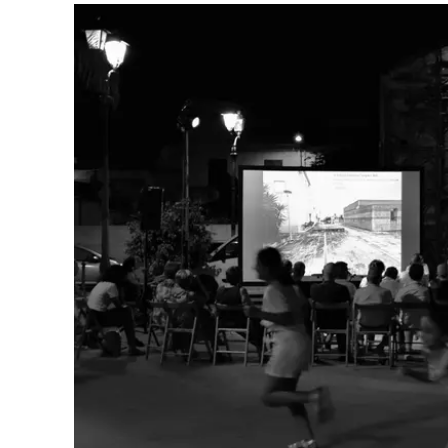
Eventi
Sport
Streaming
LaC TV
Lac Network
LaC OnAir
LaC
Network
lacplay.it
lactv.it