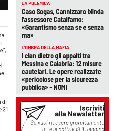
LA POLEMICA
Caso Sogas, Cannizzaro blinda
l'assessore Catalfamo:
«Garantismo senza se e senza
ma»
na
i
L’OMBRA DELLA MAFIA
e”,
I clan dietro gli appalti tra
Messina e Calabria: 12 misure
el
cautelari. Le opere realizzate
me
«pericolose per la sicurezza
pubblica» – NOMI
 di
Iscriviti
e 21
alla Newsletter
Se vuoi ricevere gratuitamente
tutte le notizie di
Il Reggino