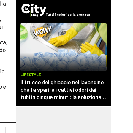
lla
,
ui
ota,
rdo
io
o è
lacplay.it
lacitymag.it