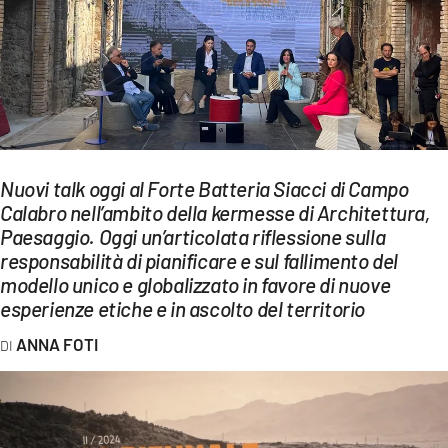
EVENTI
SPORT
Streaming
LAC TV
Nuovi talk oggi al Forte Batteria Siacci di Campo
LAC NETWORK
Calabro nell’ambito della kermesse di Architettura,
Paesaggio. Oggi un’articolata riflessione sulla
LAC ONAIR
responsabilità di pianificare e sul fallimento del
modello unico e globalizzato in favore di nuove
LaC
esperienze etiche e in ascolto del territorio
Network
ANNA FOTI
LACPLAY.IT
LACTV.IT
LACONAIR.IT