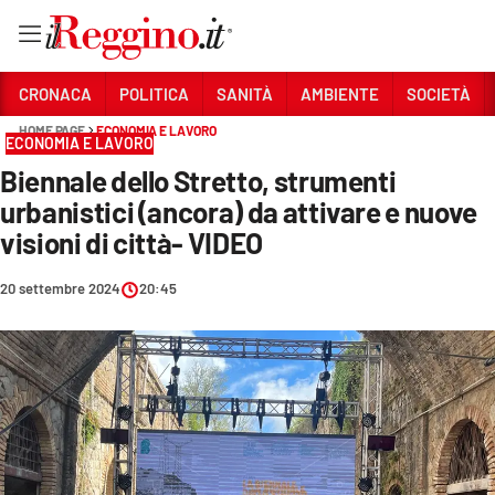
Vai
CRONACA
POLITICA
SANITÀ
AMBIENTE
SOCIETÀ
HOME PAGE
ECONOMIA E LAVORO
ECONOMIA E LAVORO
Sezioni
Biennale dello Stretto, strumenti
CRONACA
urbanistici (ancora) da attivare e nuove
POLITICA
visioni di città- VIDEO
SANITÀ
20 settembre 2024
20:45
AMBIENTE
SOCIETÀ
CULTURA
ECONOMIA E LAVORO