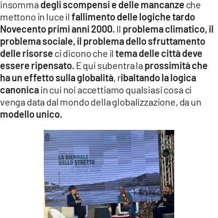
insomma
degli scompensi e delle mancanze
che
mettono in luce il
fallimento delle logiche tardo
Novecento primi anni 2000.
Il
problema climatico, il
problema sociale, il problema dello sfruttamento
delle risorse
ci dicono che il
tema delle città deve
essere ripensato.
E qui subentra la
prossimità che
ha un effetto sulla globalità
, r
ibaltando la logica
canonica
in cui noi accettiamo qualsiasi cosa ci
venga data dal mondo della globalizzazione, da un
modello unico.