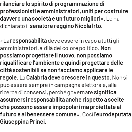
rilanciare lo spirito di programmazione di
professionisti e amministratori, uniti per costruire
davvero una società e un futuro migliori
». Lo ha
dichiarato il
senatore reggino Nicola Irto.
«La
responsabilità
deve essere in capo a tutti gli
amministratori, aldilà del colore politico.
Non
possiamo progettare il nuovo, non possiamo
riqualificare l’ambiente e quindi progettare delle
città sostenibili se non facciamo applicare le
regole
. La
Calabria deve crescere in questo.
Non si
può essere sempre in campagna elettorale, alla
ricerca di consensi, perché governare
significa
assumersi responsabilità anche rispetto a scelte
che possono essere impopolari ma proiettate al
futuro e al benessere comune
». Così l’
eurodeputata
Giuseppina Princi.