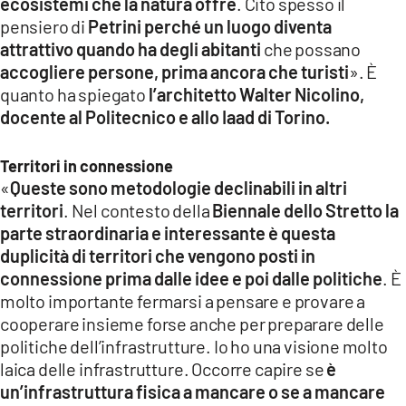
ecosistemi che la natura offre
. Cito spesso il
pensiero di
Petrini perché un luogo diventa
attrattivo quando ha degli abitanti
che possano
accogliere persone, prima ancora che turisti
». È
quanto ha spiegato
l’architetto Walter Nicolino,
docente al Politecnico e allo Iaad di Torino.
Territori in connessione
«
Queste sono metodologie declinabili in altri
territori
. Nel contesto della
Biennale dello Stretto la
parte straordinaria e interessante è questa
duplicità di territori che vengono posti in
connessione prima dalle idee e poi dalle politiche
. È
molto importante fermarsi a pensare e provare a
cooperare insieme forse anche per preparare delle
politiche dell’infrastrutture. Io ho una visione molto
laica delle infrastrutture. Occorre capire se
è
un’infrastruttura fisica a mancare o se a mancare