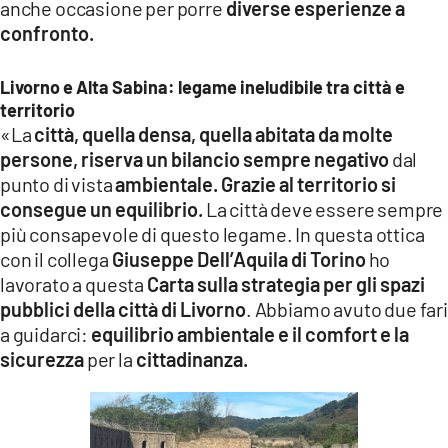
anche occasione per porre
diverse esperienze a
confronto.
Livorno e Alta Sabina: legame ineludibile tra città e
territorio
«La
città, quella densa, quella abitata da molte
persone, riserva un bilancio sempre negativo
dal
punto di vista
ambientale.
Grazie al territorio si
consegue un equilibrio.
La città deve essere sempre
più consapevole di questo legame. In questa ottica
con il collega
Giuseppe Dell’Aquila di Torino
ho
lavorato a questa
Carta sulla strategia per gli spazi
pubblici della città di Livorno
. Abbiamo avuto due fari
a guidarci:
equilibrio ambientale e il comfort e la
sicurezza
per la
cittadinanza.