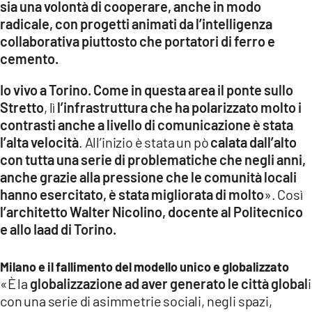
sia una volontà di cooperare, anche in modo
radicale, con progetti animati da l’intelligenza
collaborativa piuttosto che portatori di ferro e
cemento.
Io vivo a Torino. Come in questa area il ponte sullo
Stretto
, lì
l’infrastruttura che ha polarizzato molto i
contrasti anche a livello di comunicazione è stata
l’alta velocità
. All’inizio è stata un pò
calata dall’alto
con tutta una serie di problematiche che negli anni,
anche grazie alla pressione che le comunità locali
hanno esercitato, è stata migliorata di molto
». Così
l’architetto Walter Nicolino, docente al Politecnico
e allo Iaad di Torino.
Milano e il fallimento del modello unico e globalizzato
«È la
globalizzazione ad aver generato le città global
i
con una serie di asimmetrie sociali, negli spazi,