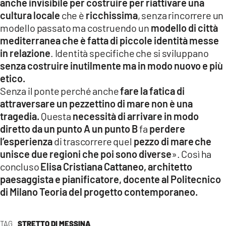
anche invisibile per costruire per riattivare una
cultura locale
che è
ricchissima
, senza rincorrere un
modello passato ma costruendo un
modello di città
mediterranea che è fatta di piccole identità messe
in relazione
. Identità specifiche che si sviluppano
senza costruire inutilmente ma in modo nuovo e più
etico.
Senza il ponte perché anche
fare la fatica di
attraversare un pezzettino di mare non è una
tragedia.
Questa
necessità di arrivare in modo
diretto da un punto A un punto B
fa
perdere
l’esperienza
di trascorrere quel
pezzo di mare
che
unisce due regioni che poi sono diverse
». Così ha
concluso
Elisa Cristiana Cattaneo, architetto
paesaggista e pianificatore, docente al Politecnico
di Milano Teoria del progetto contemporaneo.
TAG
STRETTO DI MESSINA