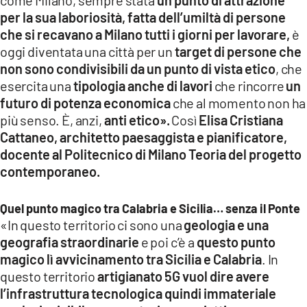
come Milano, sempre stata
un punto di attrazione
per la sua laboriosità, fatta dell’umiltà di persone
che si recavano a Milano tutti i giorni per lavorare,
è
oggi diventata una città per un
target di persone che
non sono condivisibili da un punto di vista etico
, che
esercita una
tipologia anche di lavori
che rincorre
un
futuro di potenza economica
che al momento non ha
più senso. È, anzi,
anti etico».
Così
Elisa Cristiana
Cattaneo, architetto paesaggista e pianificatore,
docente al Politecnico di Milano Teoria del progetto
contemporaneo.
Quel punto magico tra Calabria e Sicilia… senza il Ponte
«In questo territorio ci sono una
geologia e una
geografia straordinarie
e poi c’è a
questo punto
magico lì avvicinamento tra Sicilia e Calabria
. In
questo territorio
artigianato 5G vuol dire avere
l’infrastruttura tecnologica quindi immateriale