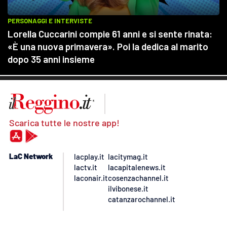
Scarica tutte le nostre app!
LaC Network
lacplay.it
lacitymag.it
lactv.it
lacapitalenews.it
laconair.it
cosenzachannel.it
ilvibonese.it
catanzarochannel.it