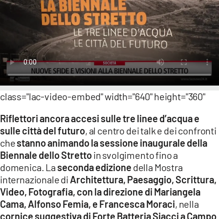
LACITYMAG.IT
ILREGGINO.IT
COSENZACHANNEL.IT
ILVIBONESE.IT
class="lac-video-embed" width="640" height="360"
CATANZAROCHANNEL.IT
Riflettori ancora accesi sulle tre linee d’acqua e
LACAPITALENEWS.IT
sulle città del futuro
, al centro dei talk e dei confronti
che
stanno animando la sessione inaugurale della
App
Biennale dello Stretto
in svolgimento fino a
domenica. La
seconda edizione
della Mostra
ANDROID
internazionale di
Architettura, Paesaggio, Scrittura,
APPLE
Video, Fotografia, con la direzione di Mariangela
Cama, Alfonso Femia, e Francesca Moraci
, nella
cornice suggestiva di Forte Batteria Siacci a Campo