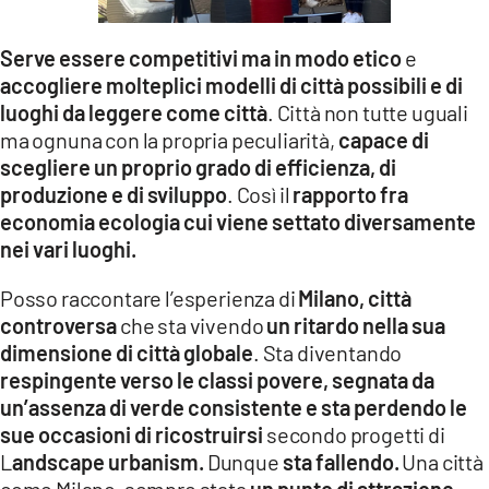
Serve essere competitivi ma in modo etico
e
accogliere molteplici modelli di città possibili e di
luoghi da leggere come città
. Città non tutte uguali
ma ognuna con la propria peculiarità,
capace di
scegliere un proprio grado di efficienza, di
produzione e di sviluppo
. Così il
rapporto fra
economia ecologia cui viene settato diversamente
nei vari luoghi.
Posso raccontare l’esperienza di
Milano, città
controversa
che sta vivendo
un ritardo nella sua
dimensione di città globale
. Sta diventando
respingente verso le classi povere, segnata da
un’assenza di verde consistente e sta perdendo le
sue occasioni di ricostruirsi
secondo progetti di
L
andscape urbanism.
Dunque
sta fallendo.
Una città