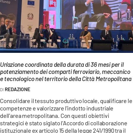
EVENTI
SPORT
Streaming
LAC TV
LAC NETWORK
Un'azione coordinata della durata di 36 mesi per il
potenziamento dei comparti ferroviario, meccanico
LAC ONAIR
e tecnologico nel territorio della Città Metropolitana
REDAZIONE
LaC
Network
Consolidare il tessuto produttivo locale, qualificare le
LACPLAY.IT
competenze e valorizzare l'indotto industriale
dell'area metropolitana. Con questi obiettivi
LACTV.IT
strategici è stato siglato l’Accordo di collaborazione
istituzionale ex articolo 15 della legge 241/1990 tra il
LACONAIR.IT