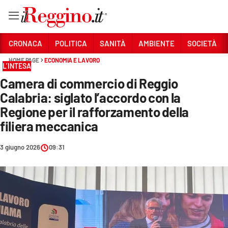
Vai
CRONACA
POLITICA
SANITÀ
AMBIENTE
SOCIETÀ
HOME PAGE
ECONOMIA E LAVORO
L’INTESA
Sezioni
Camera di commercio di Reggio
CRONACA
Calabria: siglato l’accordo con la
POLITICA
Regione per il rafforzamento della
filiera meccanica
SANITÀ
3 giugno 2026
09:31
AMBIENTE
SOCIETÀ
CULTURA
ECONOMIA E LAVORO