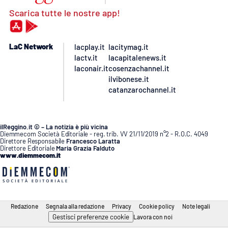
Scarica tutte le nostre app!
LaC Network
lacplay.it
lacitymag.it
lactv.it
lacapitalenews.it
laconair.it
cosenzachannel.it
ilvibonese.it
catanzarochannel.it
ilReggino.it © – La notizia è più vicina
Diemmecom Società Editoriale - reg. trib. VV 21/11/2019 n°2 - R.O.C. 4049
Direttore Responsabile
Francesco Laratta
Direttore Editoriale
Maria Grazia Falduto
www.diemmecom.it
Redazione
Segnala alla redazione
Privacy
Cookie policy
Note legali
Gestisci preferenze cookie
Lavora con noi