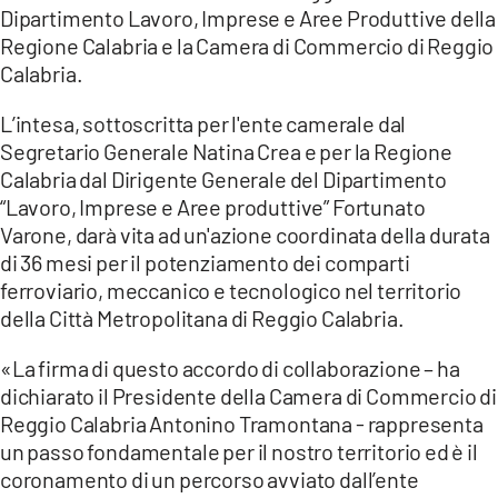
Dipartimento Lavoro, Imprese e Aree Produttive della
LACITYMAG.IT
Regione Calabria e la Camera di Commercio di Reggio
Calabria.
ILREGGINO.IT
L’intesa, sottoscritta per l'ente camerale dal
COSENZACHANNEL.IT
Segretario Generale Natina Crea e per la Regione
Calabria dal Dirigente Generale del Dipartimento
ILVIBONESE.IT
“Lavoro, Imprese e Aree produttive” Fortunato
CATANZAROCHANNEL.IT
Varone, darà vita ad un'azione coordinata della durata
di 36 mesi per il potenziamento dei comparti
LACAPITALENEWS.IT
ferroviario, meccanico e tecnologico nel territorio
della Città Metropolitana di Reggio Calabria.
App
«La firma di questo accordo di collaborazione – ha
ANDROID
dichiarato il Presidente della Camera di Commercio di
Reggio Calabria Antonino Tramontana - rappresenta
APPLE
un passo fondamentale per il nostro territorio ed è il
coronamento di un percorso avviato dall’ente