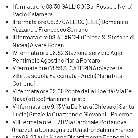
I fermata ore 08.30 GALLICO (Bar Rosso e Nero)
Paolo Palamara
II fermata ore 08.37 GALLICO (LIDL) Domenico
Vazzana e Francesco Serranò
III fermata ore 08.45 ARCHI (Chiesa S. Stefano di
Nicea) Alvera Hozen
IV fermata ore 08.52 Stazione servizio Agip
Pentimele Agostino Maria Porcaro
V fermata ore 08.59 S. CATERINA (piazzetta
villetta scuola Falcomatà – Archi) Maria Rita
Cotronei
VI fermata ore 09.06 Ponte della Libertà/Via De
Nava (ottico) Marianna Iurato
VII fermata ore 9.13 Via De Nava (Chiesa di Santa
Lucia) Graziella Quattrone e Giovanni Palermo
VIII fermata ore 9.20 Via Cardinale Portanova
(Piazzetta Consegna del Quadro) Sabina Franco
ore 09.27 Aula Magna Dipartimento Economia –