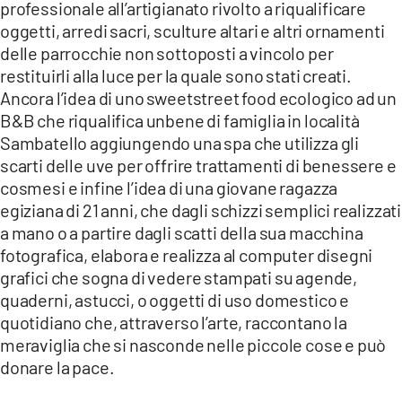
professionale all’artigianato rivolto a riqualificare
oggetti, arredi sacri, sculture altari e altri ornamenti
delle parrocchie non sottoposti a vincolo per
restituirli alla luce per la quale sono stati creati.
Ancora l’idea di uno sweet
street food ecologico ad un
B&B che riqualifica un
bene di famiglia in località
Sambatello aggiungendo una spa che utilizza gli
scarti delle uve per offrire trattamenti di benessere e
cosmesi e infine l’idea di una giovane ragazza
egiziana di 21 anni, che dagli schizzi semplici realizzati
a mano o a partire dagli scatti della sua macchina
fotografica, elabora e realizza al computer disegni
grafici che sogna di vedere stampati su agende,
quaderni, astucci, o oggetti di uso domestico e
quotidiano che, attraverso l’arte, raccontano la
meraviglia che si nasconde nelle piccole cose e può
donare la pace.