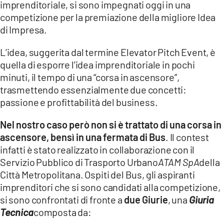
imprenditoriale, si sono impegnati oggi in una
competizione per la premiazione della migliore Idea
LACITYMAG.IT
di Impresa.
ILREGGINO.IT
L’idea, suggerita dal termine Elevator Pitch Event, è
COSENZACHANNEL.IT
quella di esporre l’idea imprenditoriale in pochi
minuti, il tempo di una “corsa in ascensore”,
ILVIBONESE.IT
trasmettendo essenzialmente due concetti:
passione e profittabilità del business.
CATANZAROCHANNEL.IT
Nel nostro caso però non si è trattato di una corsa in
LACAPITALENEWS.IT
ascensore, bensì in una fermata di Bus
. Il contest
infatti è stato realizzato in collaborazione con il
App
Servizio Pubblico di Trasporto Urbano
ATAM SpA
della
ANDROID
Città Metropolitana. Ospiti del Bus, gli aspiranti
imprenditori che si sono candidati alla competizione,
APPLE
si sono confrontati di fronte a
due Giurie
, una
Giuria
Tecnica
composta da: