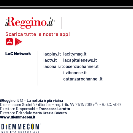
Scarica tutte le nostre app!
LaC Network
lacplay.it
lacitymag.it
lactv.it
lacapitalenews.it
laconair.it
cosenzachannel.it
ilvibonese.it
catanzarochannel.it
ilReggino.it © – La notizia è più vicina
Diemmecom Società Editoriale - reg. trib. VV 21/11/2019 n°2 - R.O.C. 4049
Direttore Responsabile
Francesco Laratta
Direttore Editoriale
Maria Grazia Falduto
www.diemmecom.it