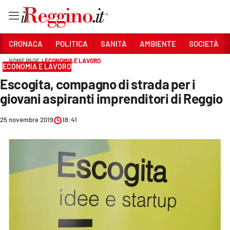
Vai
CRONACA
POLITICA
SANITÀ
AMBIENTE
SOCIETÀ
HOME PAGE
ECONOMIA E LAVORO
ECONOMIA E LAVORO
Sezioni
Escogita, compagno di strada per i
CRONACA
giovani aspiranti imprenditori di Reggio
POLITICA
25 novembre 2019
18:41
SANITÀ
AMBIENTE
SOCIETÀ
CULTURA
ECONOMIA E LAVORO