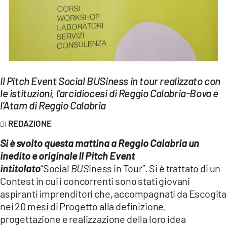
EVENTI
SPORT
Streaming
Il Pitch Event Social BUSiness in tour realizzato con
LAC TV
le istituzioni, l’arcidiocesi di Reggio Calabria-Bova e
LAC NETWORK
l’Atam di Reggio Calabria
REDAZIONE
LAC ONAIR
Si è svolto questa mattina a Reggio Calabria un
LaC
inedito e originale
Il Pitch Event
Network
intitolato
“Social
BUS
iness in Tour”. Si è trattato di un
LACPLAY.IT
Contest in cui i concorrenti sono stati giovani
aspiranti imprenditori che, accompagnati da Escogita
LACTV.IT
nei 20 mesi di Progetto alla definizione,
progettazione e realizzazione della loro idea
LACONAIR.IT