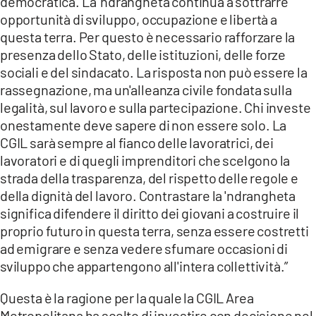
democratica. La 'ndrangheta continua a sottrarre
opportunità di sviluppo, occupazione e libertà a
questa terra. Per questo è necessario rafforzare la
presenza dello Stato, delle istituzioni, delle forze
sociali e del sindacato. La risposta non può essere la
rassegnazione, ma un'alleanza civile fondata sulla
legalità, sul lavoro e sulla partecipazione. Chi investe
onestamente deve sapere di non essere solo. La
CGIL sarà sempre al fianco delle lavoratrici, dei
lavoratori e di quegli imprenditori che scelgono la
strada della trasparenza, del rispetto delle regole e
della dignità del lavoro. Contrastare la 'ndrangheta
significa difendere il diritto dei giovani a costruire il
proprio futuro in questa terra, senza essere costretti
ad emigrare e senza vedere sfumare occasioni di
sviluppo che appartengono all'intera collettività.”
Questa è la ragione per la quale la CGIL Area
Metropolitana ha scelto di investire con decisione nel