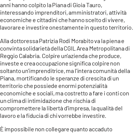
anni hanno colpito la Piana di Gioia Tauro,
LACITYMAG.IT
interessando imprenditori, amministratori, attività
economiche e cittadini che hanno scelto di vivere,
ILREGGINO.IT
lavorare e investire onestamente in questo territorio.
COSENZACHANNEL.IT
Alla dottoressa Patrizia Rodi Morabito va la piena e
convinta solidarietà della CGIL Area Metropolitana di
ILVIBONESE.IT
Reggio Calabria. Colpire un'azienda che produce,
CATANZAROCHANNEL.IT
investe e crea occupazione significa colpire non
soltanto un'imprenditrice, ma l'intera comunità della
LACAPITALENEWS.IT
Piana, mortificando le speranze di crescita di un
territorio che possiede enormi potenzialità
economiche e sociali, ma costretto a fare i conti con
App
un clima di intimidazione che rischia di
ANDROID
compromettere la libertà d'impresa, la qualità del
lavoro e la fiducia di chi vorrebbe investire.
APPLE
È impossibile non collegare quanto accaduto