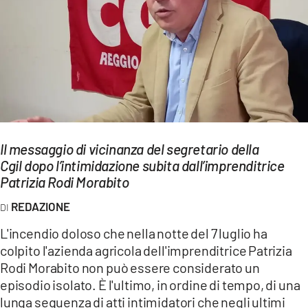
EVENTI
SPORT
Streaming
LAC TV
LAC NETWORK
Il messaggio di vicinanza del segretario della
Cgil dopo l’intimidazione subita dall’imprenditrice
LAC ONAIR
Patrizia Rodi Morabito
REDAZIONE
LaC
Network
L'incendio doloso che nella notte del 7 luglio ha
LACPLAY.IT
colpito l'azienda agricola dell'imprenditrice Patrizia
Rodi Morabito non può essere considerato un
LACTV.IT
episodio isolato. È l'ultimo, in ordine di tempo, di una
lunga sequenza di atti intimidatori che negli ultimi
LACONAIR.IT