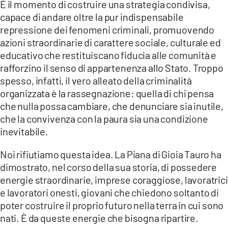
È il momento di costruire una strategia condivisa,
capace di andare oltre la pur indispensabile
repressione dei fenomeni criminali, promuovendo
azioni straordinarie di carattere sociale, culturale ed
educativo che restituiscano fiducia alle comunità e
rafforzino il senso di appartenenza allo Stato. Troppo
spesso, infatti, il vero alleato della criminalità
organizzata è la rassegnazione: quella di chi pensa
che nulla possa cambiare, che denunciare sia inutile,
che la convivenza con la paura sia una condizione
inevitabile.
Noi rifiutiamo questa idea. La Piana di Gioia Tauro ha
dimostrato, nel corso della sua storia, di possedere
energie straordinarie, imprese coraggiose, lavoratrici
e lavoratori onesti, giovani che chiedono soltanto di
poter costruire il proprio futuro nella terra in cui sono
nati. È da queste energie che bisogna ripartire.