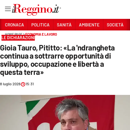
Vai
CRONACA
POLITICA
SANITÀ
AMBIENTE
SOCIETÀ
HOME PAGE
ECONOMIA E LAVORO
LE DICHIARAZIONI
Sezioni
Gioia Tauro, Pititto: «La 'ndrangheta
CRONACA
continua a sottrarre opportunità di
POLITICA
sviluppo, occupazione e libertà a
questa terra»
SANITÀ
8 luglio 2026
15:31
AMBIENTE
SOCIETÀ
CULTURA
ECONOMIA E LAVORO