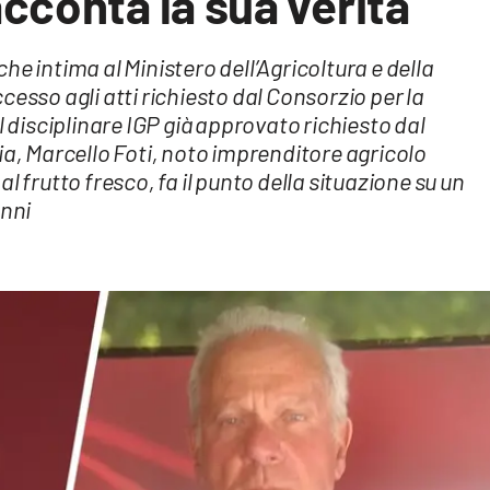
cconta la sua verità
e intima al Ministero dell’Agricoltura e della
esso agli atti richiesto dal Consorzio per la
l disciplinare IGP già approvato richiesto dal
ia, Marcello Foti, noto imprenditore agricolo
l frutto fresco, fa il punto della situazione su un
anni