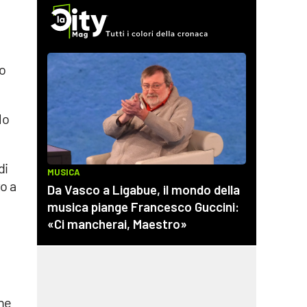
io
lo
di
o a
one