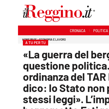
Sezioni
CRONACA
POLITICA
Cronaca
HOME PAGE
ECONOMIA E LAVORO
A TU PER TU
Politica
«La guerra del be
Sanità
questione politica.
Ambiente
ordinanza del TAR 
Società
dico: lo Stato non
Cultura
stessi leggi». L’im
Economia e lavoro