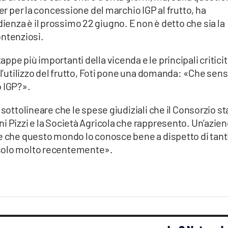
ter per la concessione del marchio IGP al frutto, ha
udienza è il prossimo 22 giugno. E non è detto che sia la
contenziosi.
pe più importanti della vicenda e le principali critici
ll’utilizzo del frutto, Foti pone una domanda: «Che sen
o IGP?».
 sottolineare che le spese giudiziali che il Consorzio st
i Pizzi e la Società Agricola che rappresento. Un’azie
 e che questo mondo lo conosce bene a dispetto di tant
 solo molto recentemente».