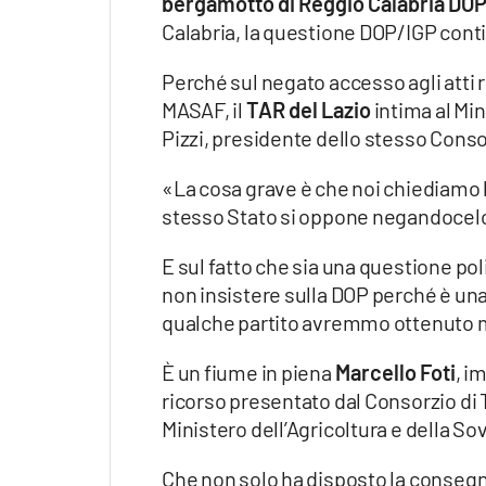
bergamotto di Reggio Calabria DO
Calabria, la questione DOP/IGP cont
Perché sul negato accesso agli atti ri
MASAF, il
TAR del Lazio
intima al Mi
Pizzi, presidente dello stesso Conso
«La cosa grave è che noi chiediamo l
stesso Stato si oppone negandocelo
E sul fatto che sia una questione pol
non insistere sulla DOP perché è un
qualche partito avremmo ottenuto ma
È un fiume in piena
Marcello Foti
, i
ricorso presentato dal Consorzio di T
Ministero dell’Agricoltura e della S
Che non solo ha disposto la consegna 