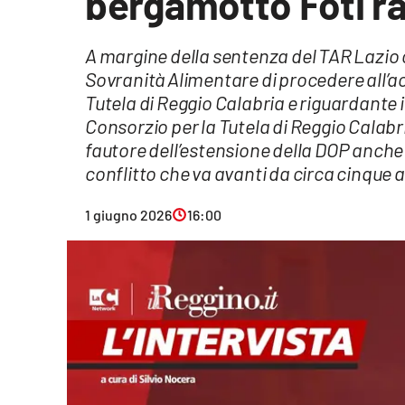
bergamotto Foti ra
Eventi
A margine della sentenza del TAR Lazio ch
Sport
Sovranità Alimentare di procedere all’acc
Tutela di Reggio Calabria e riguardante i
Streaming
Consorzio per la Tutela di Reggio Calabr
fautore dell’estensione della DOP anche a
LaC TV
conflitto che va avanti da circa cinque 
Lac Network
1 giugno 2026
16:00
LaC OnAir
LaC
Network
lacplay.it
lactv.it