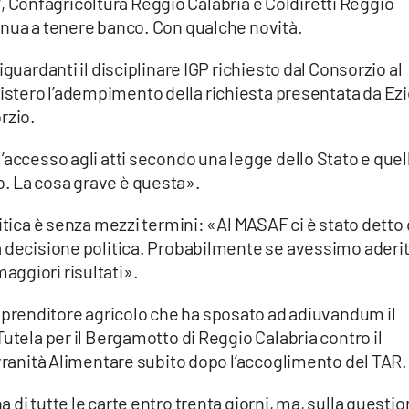
P
, Confagricoltura Reggio Calabria e Coldiretti Reggio
inua a tenere banco. Con qualche novità.
guardanti il disciplinare IGP richiesto dal Consorzio al
nistero l’adempimento della richiesta presentata da Ez
rzio.
’accesso agli atti secondo una legge dello Stato e quel
. La cosa grave è questa».
itica è senza mezzi termini: «Al MASAF ci è stato detto 
a decisione politica. Probabilmente se avessimo aderit
ggiori risultati».
mprenditore agricolo che ha sposato ad adiuvandum il
utela per il Bergamotto di Reggio Calabria contro il
ovranità Alimentare subito dopo l’accoglimento del TAR.
di tutte le carte entro trenta giorni, ma, sulla questi