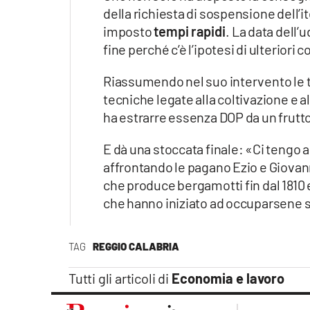
della richiesta di sospensione dell’i
imposto
tempi rapidi
. La data dell’
fine perché c’è l’ipotesi di ulteriori 
Riassumendo nel suo intervento le tap
tecniche legate alla coltivazione e a
ha estrarre essenza DOP da un frutt
E dà una stoccata finale: «Ci tengo a
affrontando le pagano Ezio e Giovann
che produce bergamotti fin dal 1810
che hanno iniziato ad occuparsene
TAG
REGGIO CALABRIA
Tutti gli articoli di
Economia e lavoro