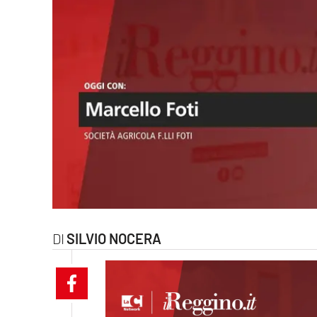
laconair.it
lacitymag.it
ilreggino.it
cosenzachannel.it
ilvibonese.it
catanzarochannel.it
lacapitalenews.it
SILVIO NOCERA
App
Android