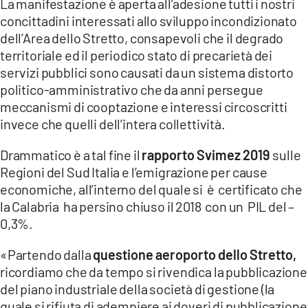
La manifestazione è aperta all’adesione tutti i nostri
concittadini interessati allo sviluppo incondizionato
LACITYMAG.IT
dell’Area dello Stretto, consapevoli che il degrado
territoriale ed il periodico stato di precarietà dei
ILREGGINO.IT
servizi pubblici sono causati da un sistema distorto
COSENZACHANNEL.IT
politico-amministrativo che da anni persegue
meccanismi di cooptazione e interessi circoscritti
ILVIBONESE.IT
invece che quelli dell’intera collettività.
CATANZAROCHANNEL.IT
Drammatico è a tal fine il
rapporto Svimez 2019
sulle
Regioni del Sud Italia e l’emigrazione per cause
LACAPITALENEWS.IT
economiche, all’interno del quale si è certificato che
la Calabria ha persino chiuso il 2018 con un PIL del –
App
0,3%.
ANDROID
«Partendo dalla
questione aeroporto dello Stretto,
APPLE
ricordiamo che da tempo si rivendica la pubblicazione
del piano industriale della società di gestione (la
quale si rifiuta di adempiere ai doveri di pubblicazione