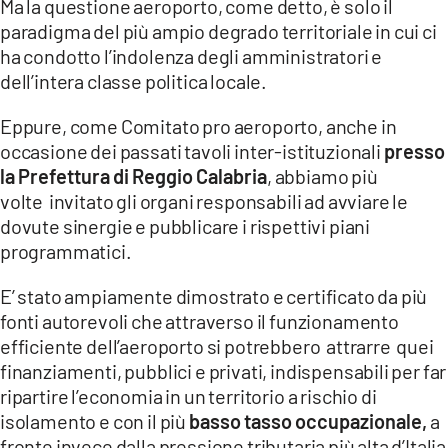
Ma la questione aeroporto, come detto, è solo il
paradigma del più ampio degrado territoriale in cui ci
ha condotto l’indolenza degli amministratori e
dell’intera classe politica locale.
Eppure, come Comitato pro aeroporto, anche in
occasione dei passati tavoli inter-istituzionali
presso
la Prefettura di Reggio Calabria
, abbiamo più
volte invitato gli organi responsabili ad avviare le
dovute sinergie e pubblicare i rispettivi piani
programmatici.
E’ stato ampiamente dimostrato e certificato da più
fonti autorevoli che attraverso il funzionamento
efficiente dell’aeroporto si potrebbero attrarre quei
finanziamenti, pubblici e privati, indispensabili per far
ripartire l’economia in un territorio a rischio di
isolamento e con il più
basso tasso occupazionale,
a
fronte invece dalla pressione tributaria più alta d’Italia