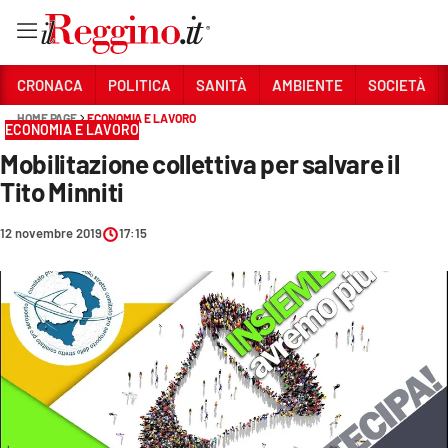
Vai
CRONACA
POLITICA
SANITÀ
AMBIENTE
SOCIETÀ
HOME PAGE
ECONOMIA E LAVORO
ECONOMIA E LAVORO
Sezioni
Mobilitazione collettiva per salvare il
CRONACA
Tito Minniti
POLITICA
12 novembre 2019
17:15
SANITÀ
AMBIENTE
SOCIETÀ
CULTURA
ECONOMIA E LAVORO