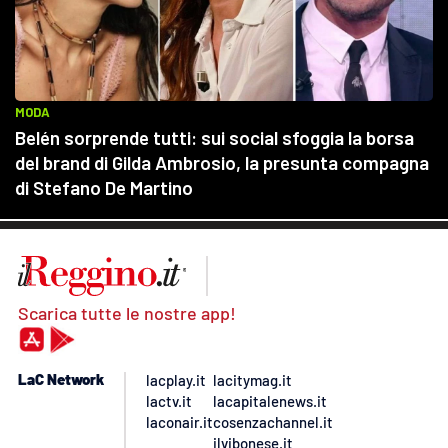
Scarica tutte le nostre app!
LaC Network
lacplay.it
lacitymag.it
lactv.it
lacapitalenews.it
laconair.it
cosenzachannel.it
ilvibonese.it