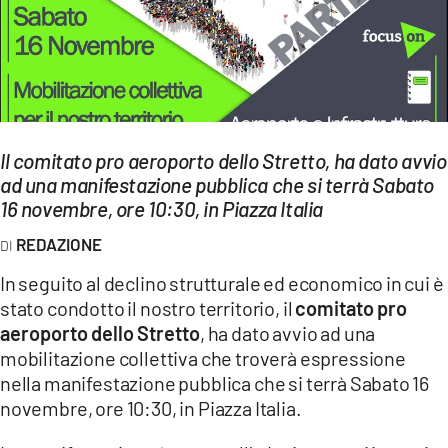
EVENTI
SPORT
Streaming
Il comitato pro aeroporto dello Stretto, ha dato avvio
LAC TV
ad una manifestazione pubblica che si terrà Sabato
LAC NETWORK
16 novembre, ore 10:30, in Piazza Italia
REDAZIONE
LAC ONAIR
In seguito al declino strutturale ed economico in cui è
LaC
stato condotto il nostro territorio, il
comitato pro
Network
aeroporto dello Stretto
, ha dato avvio ad una
LACPLAY.IT
mobilitazione collettiva che troverà espressione
nella manifestazione pubblica che si terrà Sabato 16
LACTV.IT
novembre, ore 10:30, in Piazza Italia.
LACONAIR.IT