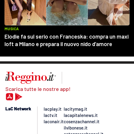
Scarica tutte le nostre app!
LaC Network
lacplay.it
lacitymag.it
lactv.it
lacapitalenews.it
laconair.it
cosenzachannel.it
ilvibonese.it
catanzarochannel.it