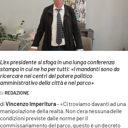
EVENTI
SPORT
Streaming
LAC TV
LAC NETWORK
L’ex presidente si sfoga in una lunga conferenza
stampa in cui ne ha per tutti: «I mandanti sono da
LAC ONAIR
ricercare nei centri del potere politico
amministrativo della città e nel parco»
LaC
Network
REDAZIONE
LACPLAY.IT
di
Vincenzo Imperitura
– «Ci troviamo davanti ad una
manipolazione della realtà. Non c’era nessuna delle
LACTV.IT
condizioni previste dalle norme per il
commissariamento del parco, questo è un decreto
LACONAIR.IT