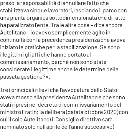
preso la responsabilità di annullare l’atto che
stabilizzava cinque lavoratori, lasciando il parco con
una pianta organica sottodimensionata che di fatto
ha paralizzato l’ente. Tra le altre cose – dice ancora
Autelitano – io avevo semplicemente agito in
continuità con la precedenza presidenza che aveva
iniziato le pratiche per la stabilizzazione. Se sono
illegittimi gli atti che hanno portato al
commissariamento, perché non sono state
considerate illegittime anche le determine della
passata gestione?».
Tre i principali rilievi che l’avvocatura dello Stato
aveva mosso alla presidenza Autelitano e che sono
stati ripresi nel decreto di commissariamento del
ministro Fratin: la delibera (datata ottobre 2020) con
cui il solo Autelitano (il Consiglio direttivo sarà
nominato solo nell’aprile dell’anno successivo)