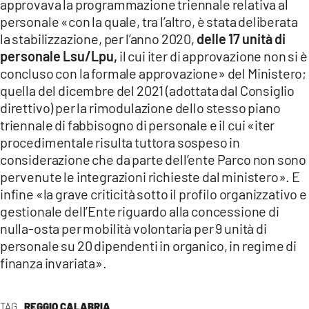
approvava la programmazione triennale relativa al
personale «con la quale, tra l’altro, è stata deliberata
la stabilizzazione, per l’anno 2020,
delle 17 unità di
personale Lsu/Lpu,
il cui iter di approvazione non si è
concluso con la formale approvazione» del Ministero;
quella del dicembre del 2021 (adottata dal Consiglio
direttivo) per la rimodulazione dello stesso piano
triennale di fabbisogno di personale e il cui «iter
procedimentale risulta tuttora sospeso in
considerazione che da parte dell’ente Parco non sono
pervenute le integrazioni richieste dal ministero». E
infine «la grave criticità sotto il profilo organizzativo e
gestionale dell’Ente riguardo alla concessione di
nulla-osta per mobilità volontaria per 9 unità di
personale su 20 dipendenti in organico, in regime di
finanza invariata».
TAG
REGGIO CALABRIA