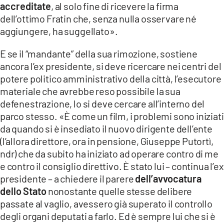
accreditate
, al solo fine di ricevere la firma
dell’ottimo Fratin che, senza nulla osservare né
aggiungere, ha suggellato».
E se il “mandante” della sua rimozione, sostiene
ancora l’ex presidente, si deve ricercare nei centri del
potere politico amministrativo della città, l’esecutore
materiale che avrebbe reso possibile la sua
defenestrazione, lo si deve cercare all’interno del
parco stesso. «È come un film, i problemi sono iniziati
da quando si è insediato il nuovo dirigente dell’ente
(l’allora direttore, ora in pensione, Giuseppe Putortì,
ndr) che da subito ha iniziato ad operare contro di me
e contro il consiglio direttivo. È stato lui – continua l’ex
presidente – a chiedere il parere
dell’avvocatura
dello Stato
nonostante quelle stesse delibere
passate al vaglio, avessero già superato il controllo
degli organi deputati a farlo. Ed è sempre lui che si è