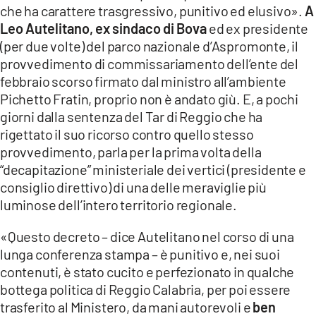
che ha carattere trasgressivo, punitivo ed elusivo».
A
LACITYMAG.IT
Leo Autelitano, ex sindaco di Bova
ed ex presidente
(per due volte) del parco nazionale d’Aspromonte, il
ILREGGINO.IT
provvedimento di commissariamento dell’ente del
febbraio scorso firmato dal ministro all’ambiente
COSENZACHANNEL.IT
Pichetto Fratin, proprio non è andato giù. E, a pochi
giorni dalla sentenza del Tar di Reggio che ha
ILVIBONESE.IT
rigettato il suo ricorso contro quello stesso
CATANZAROCHANNEL.IT
provvedimento, parla per la prima volta della
“decapitazione” ministeriale dei vertici (presidente e
LACAPITALENEWS.IT
consiglio direttivo) di una delle meraviglie più
luminose dell’intero territorio regionale.
App
«Questo decreto – dice Autelitano nel corso di una
ANDROID
lunga conferenza stampa – è punitivo e, nei suoi
contenuti, è stato cucito e perfezionato in qualche
APPLE
bottega politica di Reggio Calabria, per poi essere
trasferito al Ministero, da mani autorevoli e
ben