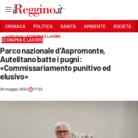
Vai
CRONACA
POLITICA
SANITÀ
AMBIENTE
SOCIETÀ
HOME PAGE
ECONOMIA E LAVORO
ECONOMIA E LAVORO
Sezioni
Parco nazionale d’Aspromonte,
CRONACA
Autelitano batte i pugni:
POLITICA
«Commissariamento punitivo ed
elusivo»
SANITÀ
20 maggio 2024
17:52
AMBIENTE
SOCIETÀ
CULTURA
ECONOMIA E LAVORO