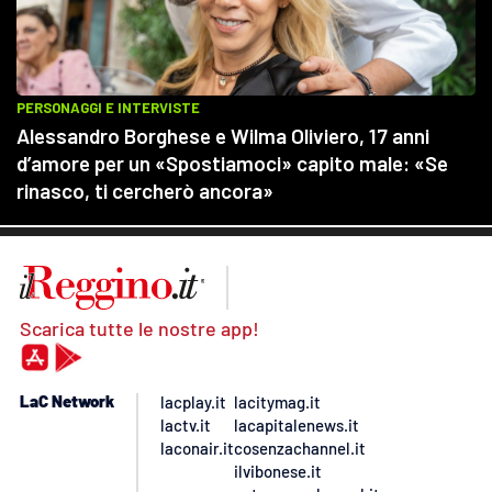
Scarica tutte le nostre app!
LaC Network
lacplay.it
lacitymag.it
lactv.it
lacapitalenews.it
laconair.it
cosenzachannel.it
ilvibonese.it