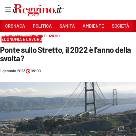
Vai
CRONACA
POLITICA
SANITÀ
AMBIENTE
SOCIETÀ
HOME PAGE
ECONOMIA E LAVORO
ECONOMIA E LAVORO
Sezioni
Ponte sullo Stretto, il 2022 è l’anno della
CRONACA
svolta?
POLITICA
1 gennaio 2023
08:00
SANITÀ
AMBIENTE
SOCIETÀ
CULTURA
ECONOMIA E LAVORO