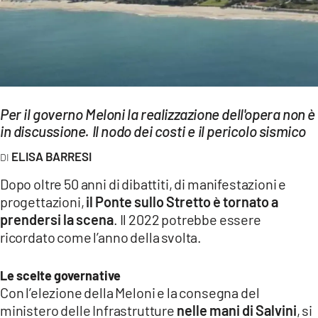
EVENTI
SPORT
Streaming
Per il governo Meloni la realizzazione dell'opera non è
LAC TV
in discussione. Il nodo dei costi e il pericolo sismico
LAC NETWORK
ELISA BARRESI
LAC ONAIR
Dopo oltre 50 anni di dibattiti, di manifestazioni e
progettazioni,
il Ponte sullo Stretto è tornato a
LaC
prendersi la scena
. Il 2022 potrebbe essere
Network
ricordato come l’anno della svolta.
LACPLAY.IT
Le scelte governative
LACTV.IT
Con l’elezione della Meloni e la consegna del
ministero delle Infrastrutture
nelle mani di Salvini
, si
LACONAIR.IT