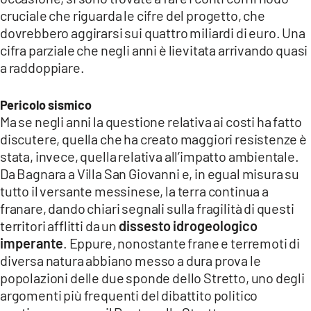
cruciale che riguarda le cifre del progetto, che
dovrebbero aggirarsi sui quattro miliardi di euro. Una
cifra parziale che negli anni è lievitata arrivando quasi
a raddoppiare.
Pericolo sismico
Ma se negli anni la questione relativa ai costi ha fatto
discutere, quella che ha creato maggiori resistenze è
stata, invece, quella relativa all’impatto ambientale.
Da Bagnara a Villa San Giovanni e, in egual misura su
tutto il versante messinese, la terra continua a
franare, dando chiari segnali sulla fragilità di questi
territori afflitti da un
dissesto idrogeologico
imperante
. Eppure, nonostante frane e terremoti di
diversa natura abbiano messo a dura prova le
popolazioni delle due sponde dello Stretto, uno degli
argomenti più frequenti del dibattito politico