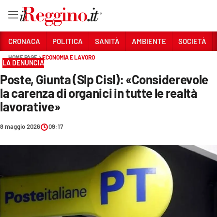
Vai
CRONACA
POLITICA
SANITÀ
AMBIENTE
SOCIETÀ
HOME PAGE
ECONOMIA E LAVORO
LA DENUNCIA
Sezioni
Poste, Giunta (Slp Cisl): «Considerevole
CRONACA
la carenza di organici in tutte le realtà
POLITICA
lavorative»
SANITÀ
8 maggio 2026
09:17
AMBIENTE
SOCIETÀ
CULTURA
ECONOMIA E LAVORO