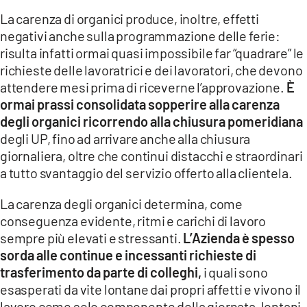
La carenza di organici produce, inoltre, effetti
negativi anche sulla programmazione delle ferie
:
risulta infatti ormai quasi impossibile far “quadrare” le
richieste delle lavoratrici e dei lavoratori, che devono
attendere mesi prima di riceverne l’approvazione.
È
ormai prassi consolidata sopperire alla carenza
degli organici ricorrendo alla chiusura pomeridiana
degli UP, fino ad arrivare anche alla chiusura
giornaliera, oltre che continui distacchi e straordinari
a tutto svantaggio del servizio offerto alla clientela.
La carenza degli organici determina, come
conseguenza evidente, ritmi e carichi di lavoro
sempre più elevati e stressanti.
L’Azienda è spesso
sorda alle continue e incessanti richieste di
trasferimento
da parte di colleghi,
i quali sono
esasperati da vite lontane dai propri affetti e vivono il
lavoro come solo componente della giornata, lontani