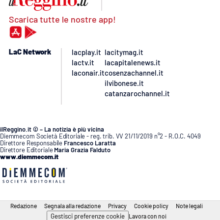
Scarica tutte le nostre app!
LaC Network
lacplay.it
lacitymag.it
lactv.it
lacapitalenews.it
laconair.it
cosenzachannel.it
ilvibonese.it
catanzarochannel.it
ilReggino.it © – La notizia è più vicina
Diemmecom Società Editoriale - reg. trib. VV 21/11/2019 n°2 - R.O.C. 4049
Direttore Responsabile
Francesco Laratta
Direttore Editoriale
Maria Grazia Falduto
www.diemmecom.it
Redazione
Segnala alla redazione
Privacy
Cookie policy
Note legali
Gestisci preferenze cookie
Lavora con noi