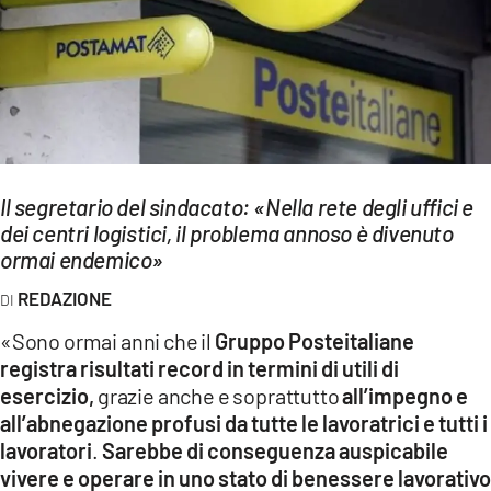
EVENTI
SPORT
Streaming
LAC TV
Il segretario del sindacato: «Nella rete degli uffici e
LAC NETWORK
dei centri logistici, il problema annoso è divenuto
ormai endemico»
LAC ONAIR
REDAZIONE
LaC
«Sono ormai anni che il
Gruppo Posteitaliane
Network
registra risultati record in termini di utili di
LACPLAY.IT
esercizio,
grazie anche e soprattutto
all’impegno e
all’abnegazione profusi da tutte le lavoratrici e tutti i
LACTV.IT
lavoratori
.
Sarebbe di conseguenza auspicabile
vivere e operare in uno stato di benessere lavorativo
LACONAIR.IT