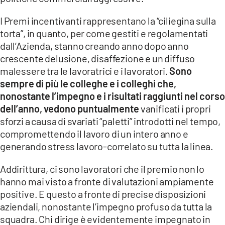
I Premi incentivanti
rappresentano la “ciliegina sulla
torta”, in quanto, per come gestiti e regolamentati
dall’Azienda, stanno creando anno dopo anno
crescente delusione, disaffezione e un diffuso
malessere tra le lavoratrici e i lavoratori.
Sono
sempre di più le colleghe e i colleghi che,
nonostante l’impegno e i risultati raggiunti nel corso
dell’anno, vedono puntualmente
vanificati i propri
sforzi a causa di svariati “paletti” introdotti nel tempo,
compromettendo il lavoro di un intero anno e
generando stress lavoro-correlato su tutta la linea.
Addirittura, ci sono lavoratori che il premio non lo
hanno mai visto a fronte di valutazioni ampiamente
positive. E questo a fronte di precise disposizioni
aziendali, nonostante l’impegno profuso da tutta la
squadra. Chi dirige è evidentemente impegnato in