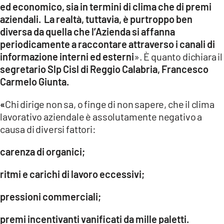
ed economico, sia in termini di clima che di premi
LACITYMAG.IT
aziendali.
La realtà, tuttavia, è purtroppo ben
diversa da quella che l’Azienda si affanna
ILREGGINO.IT
periodicamente a raccontare attraverso i canali di
informazione interni ed esterni
». È quanto dichiara il
COSENZACHANNEL.IT
segretario Slp Cisl di Reggio Calabria, Francesco
Carmelo Giunta.
ILVIBONESE.IT
«
Chi dirige non sa, o finge di non sapere, che il clima
CATANZAROCHANNEL.IT
lavorativo aziendale è assolutamente negativo a
LACAPITALENEWS.IT
causa di diversi fattori:
carenza di organici;
App
ANDROID
ritmi e carichi di lavoro eccessivi;
APPLE
pressioni commerciali;
premi incentivanti vanificati da mille paletti.