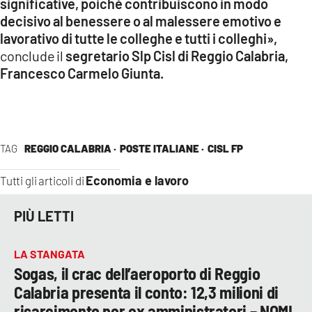
significative, poiché contribuiscono in modo
decisivo al benessere o al malessere emotivo e
lavorativo di tutte le colleghe e tutti i colleghi»,
conclude il
segretario Slp Cisl di Reggio Calabria,
Francesco Carmelo Giunta.
TAG
REGGIO CALABRIA ·
POSTE ITALIANE ·
CISL FP
Economia e lavoro
Tutti gli articoli di
PIÙ LETTI
LA STANGATA
Sogas, il crac dell’aeroporto di Reggio
Calabria presenta il conto: 12,3 milioni di
risarcimento per ex amministratori – NOMI