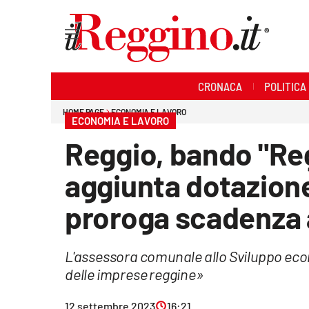
Sezioni
CRONACA
POLITICA
Cronaca
HOME PAGE
ECONOMIA E LAVORO
ECONOMIA E LAVORO
Politica
Reggio, bando "Reg
Sanità
aggiunta dotazione 
Ambiente
proroga scadenza a
Società
L'assessora comunale allo Sviluppo ec
Cultura
delle imprese reggine»
Economia e lavoro
12 settembre 2023
16:21