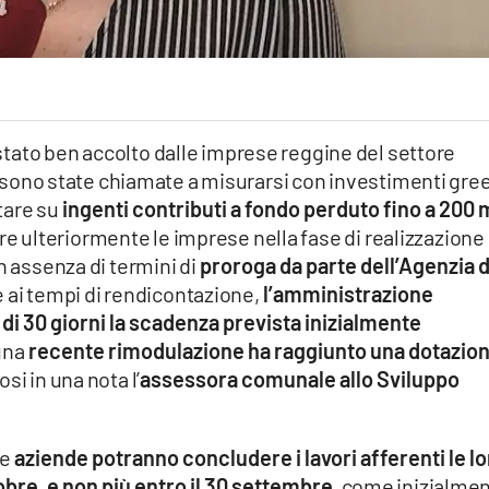
stato ben accolto dalle imprese reggine del settore
he sono state chiamate a misurarsi con investimenti gre
tare su
ingenti contributi a fondo perduto fino a 200 
ere ulteriormente le imprese nella fase di realizzazione
n assenza di termini di
proroga da parte dell’Agenzia d
 ai tempi di rendicontazione,
l’amministrazione
 di 30 giorni la scadenza prevista inizialmente
 una
recente rimodulazione ha raggiunto una dotazio
osi in una nota l’
assessora comunale allo Sviluppo
le
aziende potranno concludere i lavori afferenti le l
obre, e non più entro il 30 settembre
, come inizialme