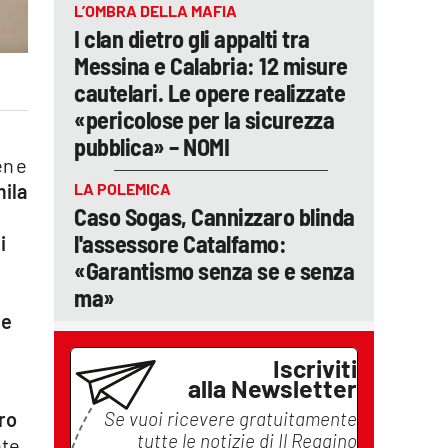
L’OMBRA DELLA MAFIA
I clan dietro gli appalti tra
Messina e Calabria: 12 misure
cautelari. Le opere realizzate
«pericolose per la sicurezza
pubblica» – NOMI
en e
LA POLEMICA
mila
Caso Sogas, Cannizzaro blinda
l'assessore Catalfamo:
i
«Garantismo senza se e senza
ma»
ne
Iscriviti
alla Newsletter
Se vuoi ricevere gratuitamente
oro
tutte le notizie di
Il Reggino
nte