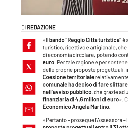
laconair.it
lacitymag.it
REDAZIONE
ilreggino.it
«Il
bando “Reggio Città turistica”
è 
turistico, ricettivo e artigianale, c
cosenzachannel.it
di economia circolare, potendo con
euro
. Per tale ragione e per sosten
ilvibonese.it
delle proprie proposte progettuali, i
catanzarochannel.it
Coesione territoriale
relativamente
comunale ha deciso di fare slittare
lacapitalenews.it
nell’avviso pubblico
, che grazie ad
finanziaria di 4,6 milioni di euro
». C
Economico Angela Martino.
App
Android
«Pertanto – prosegue l’Assessora – 
proposte progettuali entro il 31 ott