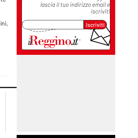
lascia il tuo indirizzo email e
iscriviti
,
ini,
Iscriviti
lacplay.it
lacitymag.it
lactv.it
lacapitalenews.it
laconair.it
cosenzachannel.it
ilvibonese.it
catanzarochannel.it