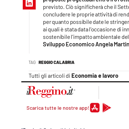
Apple
previsto. Ciò significherà che il S
concludere le proprie attività di re
per quanto possibile date le stringen
ai quali è stata data l’occasione d
Vai
sostenibile l’impatto ambientale del
Sviluppo Economico Angela Martin
TAG
REGGIO CALABRIA
Tutti gli articoli di
Economia e lavoro
Scarica tutte le nostre app!