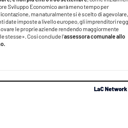
ettore Sviluppo Economico avrà meno tempo per
ndicontazione, ma naturalmente si è scelto di agevolare
ti date imposte a livello europeo, gli imprenditori regg
i innovare le proprie aziende rendendo maggiormente
le stesse». Cosi conclude l’
assessora comunale allo
o.
LaC Network