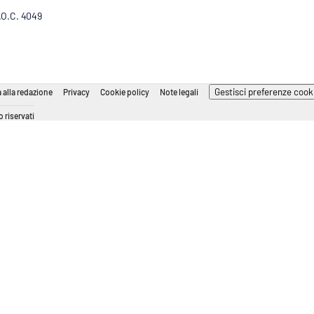
R.O.C. 4049
Gestisci preferenze cook
 alla redazione
Privacy
Cookie policy
Note legali
 riservati