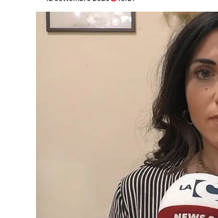
Eventi
Sport
Streaming
LaC TV
Lac Network
LaC OnAir
LaC
Network
lacplay.it
lactv.it