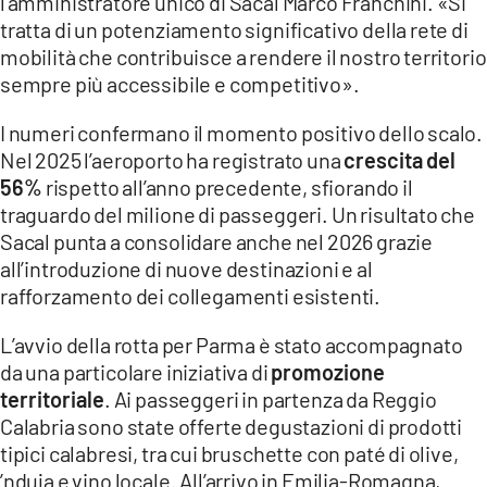
l’amministratore unico di Sacal Marco Franchini. «Si
tratta di un potenziamento significativo della rete di
mobilità che contribuisce a rendere il nostro territorio
sempre più accessibile e competitivo».
I numeri confermano il momento positivo dello scalo.
Nel 2025 l’aeroporto ha registrato una
crescita del
56%
rispetto all’anno precedente, sfiorando il
traguardo del milione di passeggeri. Un risultato che
Sacal punta a consolidare anche nel 2026 grazie
all’introduzione di nuove destinazioni e al
rafforzamento dei collegamenti esistenti.
L’avvio della rotta per Parma è stato accompagnato
da una particolare iniziativa di
promozione
territoriale
. Ai passeggeri in partenza da Reggio
Calabria sono state offerte degustazioni di prodotti
tipici calabresi, tra cui bruschette con paté di olive,
’nduja e vino locale. All’arrivo in Emilia-Romagna,