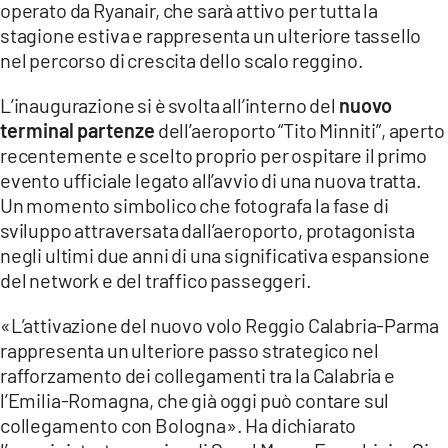
operato da Ryanair, che sarà attivo per tutta la
stagione estiva e rappresenta un ulteriore tassello
LACITYMAG.IT
nel percorso di crescita dello scalo reggino.
ILREGGINO.IT
L’inaugurazione si è svolta all’interno del
nuovo
COSENZACHANNEL.IT
terminal partenze
dell’aeroporto “Tito Minniti”, aperto
recentemente e scelto proprio per ospitare il primo
ILVIBONESE.IT
evento ufficiale legato all’avvio di una nuova tratta.
Un momento simbolico che fotografa la fase di
CATANZAROCHANNEL.IT
sviluppo attraversata dall’aeroporto, protagonista
LACAPITALENEWS.IT
negli ultimi due anni di una significativa espansione
del network e del traffico passeggeri.
App
«L’attivazione del nuovo volo Reggio Calabria-Parma
ANDROID
rappresenta un ulteriore passo strategico nel
rafforzamento dei collegamenti tra la Calabria e
APPLE
l’Emilia-Romagna, che già oggi può contare sul
collegamento con Bologna». Ha dichiarato