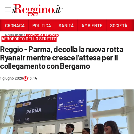
Vai
CRONACA
POLITICA
SANITÀ
AMBIENTE
SOCIETÀ
HOME PAGE
ECONOMIA E LAVORO
AEROPORTO DELLO STRETTO
Sezioni
Reggio - Parma, decolla la nuova rotta
CRONACA
Ryanair mentre cresce l'attesa per il
POLITICA
collegamento con Bergamo
SANITÀ
1 giugno 2026
13:14
AMBIENTE
SOCIETÀ
CULTURA
ECONOMIA E LAVORO