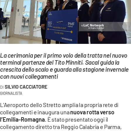
EVENTI
SPORT
Streaming
LAC TV
La cerimonia per il primo volo della tratta nel nuovo
LAC NETWORK
terminal partenze del Tito Minniti. Sacal guida la
crescita dello scalo e guarda alla stagione invernale
LAC ONAIR
con nuovi collegamenti
SILVIO CACCIATORE
LaC
Network
GIORNALISTA
LACPLAY.IT
L’Aeroporto dello Stretto amplia la propria rete di
collegamenti e inaugura una
nuova rotta verso
LACTV.IT
l’Emilia-Romagna
. È stato presentato oggi il
collegamento diretto tra Reggio Calabria e Parma,
LACONAIR.IT