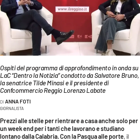
EVENTI
SPORT
Streaming
LAC TV
LAC NETWORK
Ospiti del programma di approfondimento in onda su
LaC “Dentro la Notizia” condotto da Salvatore Bruno,
LAC ONAIR
la senatrice Tilde Minasi e il presidente di
Confcommercio Reggio Lorenzo Labate
LaC
Network
ANNA FOTI
GIORNALISTA
LACPLAY.IT
Prezzi alle stelle per rientrare a casa anche solo per
LACTV.IT
un week end per i tanti che lavorano e studiano
lontano dalla Calabria. Con la Pasqua alle porte
, il
LACONAIR.IT