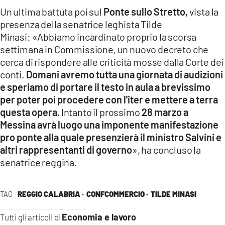
Un ultima battuta poi sul
Ponte sullo Stretto,
vista la
presenza della senatrice leghista Tilde
Minasi: «Abbiamo incardinato proprio la scorsa
settimana in Commissione, un nuovo decreto che
cerca di rispondere alle criticità mosse dalla Corte dei
conti.
Domani avremo tutta una giornata di audizioni
e speriamo di portare il testo in aula a brevissimo
per poter poi procedere con l'iter e mettere a terra
questa opera.
Intanto il prossimo
28 marzo a
Messina avrà luogo una imponente manifestazione
pro ponte alla quale presenzierà il ministro Salvini e
altri rappresentanti di governo
», ha concluso la
senatrice reggina.
TAG
REGGIO CALABRIA ·
CONFCOMMERCIO ·
TILDE MINASI
Economia e lavoro
Tutti gli articoli di