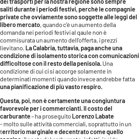
dei trasporti per la nostra regione sono sempre
saliti durante i periodi festivi, perchè le compagnie
private che ovviamente sono soggette alle leggi del
libero mercato
, quando c'è un aumento della
domanda nei periodi festivi al qaule non è
commisurata un aumento dell’offerta, i prezzi
lievitano.
La Calabria, tuttavia, paga anche una
condizione di isolamento storica con comunicazioni
difficoltose con il resto della penisola.
Una
condizione di cui ci si accorge solamente in
determinati momenti quando invece andrebbe fatta
una pianificazione di più vasto respiro.
Questa, poi, non è certamente una congiuntura
favorevole per i commercianti. Il costo del
carburante
– ha proseguito
Lorenzo Labate
- molto sulle attività commerciali, soprattutto in un
t
erritorio marginale e decentrato come quello