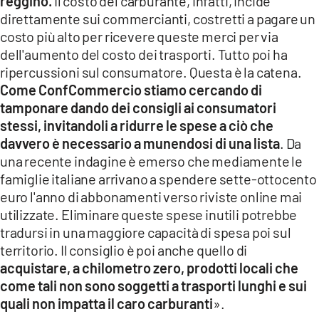
reggino.
Il costo del carburante, infatti, incide
direttamente sui commercianti, costretti a pagare un
costo più alto per ricevere queste merci per via
dell'aumento del costo dei trasporti. Tutto poi ha
ripercussioni sul consumatore. Questa è la catena.
Come ConfCommercio stiamo cercando di
tamponare dando dei consigli ai consumatori
stessi, invitandoli a ridurre le spese a ciò che
davvero è necessario a munendosi di una lista
. Da
una recente indagine è emerso che mediamente le
famiglie italiane arrivano a spendere sette-ottocento
euro l'anno di abbonamenti verso riviste online mai
utilizzate. Eliminare queste spese inutili potrebbe
tradursi in una maggiore capacità di spesa poi sul
territorio. Il consiglio è poi anche quello di
acquistare, a chilometro zero, prodotti locali che
come tali non sono soggetti a trasporti lunghi e sui
quali non impatta il caro carburanti
».