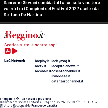
Scarica tutte le nostre app!
LaC Network
lacplay.it
lacitymag.it
lactv.it
lacapitalenews.it
laconair.it
cosenzachannel.it
ilvibonese.it
catanzarochannel.it
ilReggino.it © – La notizia è più vicina
Diemmecom Società Editoriale - reg. trib. VV 21/11/2019 n°2 - R.O.C. 4049
Direttore Responsabile
Francesco Laratta