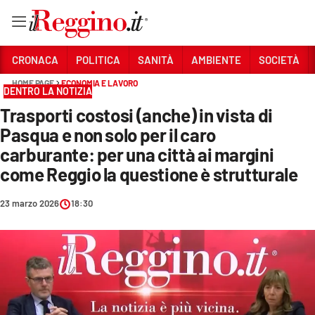
Vai
CRONACA
POLITICA
SANITÀ
AMBIENTE
SOCIETÀ
HOME PAGE
ECONOMIA E LAVORO
DENTRO LA NOTIZIA
Sezioni
Trasporti costosi (anche) in vista di
CRONACA
Pasqua e non solo per il caro
POLITICA
carburante: per una città ai margini
come Reggio la questione è strutturale
SANITÀ
23 marzo 2026
18:30
AMBIENTE
SOCIETÀ
CULTURA
ECONOMIA E LAVORO