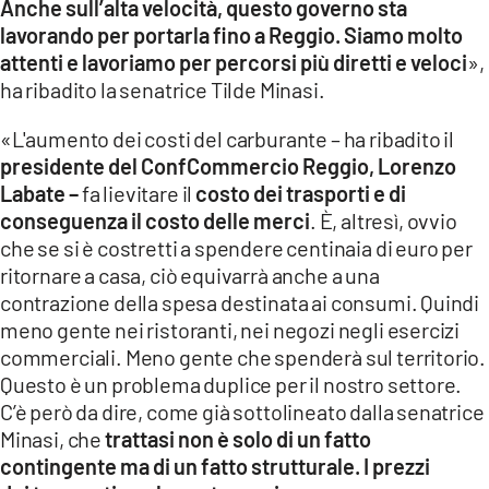
Anche sull’alta velocità, questo governo sta
lavorando per portarla fino a Reggio. Siamo molto
attenti e lavoriamo per percorsi più diretti e veloci
»,
ha ribadito la senatrice Tilde Minasi.
«L'aumento dei costi del carburante – ha ribadito il
presidente del ConfCommercio Reggio, Lorenzo
Labate –
fa lievitare il
costo dei trasporti e di
conseguenza il costo delle merci
. È, altresì, ovvio
che se si è costretti a spendere centinaia di euro per
ritornare a casa, ciò equivarrà anche a una
contrazione della spesa destinata ai consumi. Quindi
meno gente nei ristoranti, nei negozi negli esercizi
commerciali. Meno gente che spenderà sul territorio.
Questo è un problema duplice per il nostro settore.
C’è però da dire, come già sottolineato dalla senatrice
Minasi, che
trattasi non è solo di un fatto
contingente ma di un fatto strutturale. I prezzi