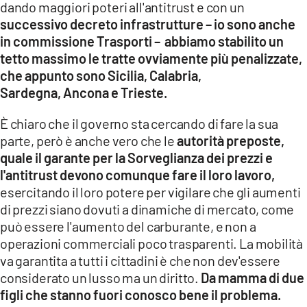
dando maggiori poteri all'antitrust e con un
successivo decreto infrastrutture – io sono anche
in commissione Trasporti – abbiamo stabilito un
tetto massimo le tratte ovviamente più penalizzate,
che appunto sono Sicilia, Calabria,
Sardegna, Ancona e Trieste.
È chiaro che il governo sta cercando di fare la sua
parte, però è anche vero che le
autorità preposte,
quale il garante per la Sorveglianza dei prezzi e
l'antitrust devono comunque fare il loro lavoro,
esercitando il loro potere per vigilare che gli aumenti
di prezzi siano dovuti a dinamiche di mercato, come
può essere l'aumento del carburante, e non a
operazioni commerciali poco trasparenti. La mobilità
va garantita a tutti i cittadini è che non dev'essere
considerato un lusso ma un diritto.
Da mamma di due
figli che stanno fuori conosco bene il problema.