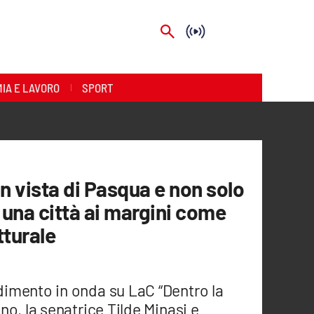
IA E LAVORO
SPORT
in vista di Pasqua e non solo
r una città ai margini come
tturale
imento in onda su LaC “Dentro la
o, la senatrice Tilde Minasi e