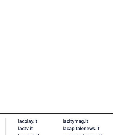
lacplay.it
lacitymag.it
lactv.it
lacapitalenews.it