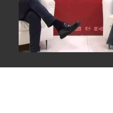
Eventi
Sport
Streaming
LaC TV
Lac Network
LaC OnAir
LaC
Network
lacplay.it
lactv.it