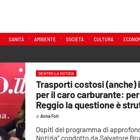
SANITÀ
AMBIENTE
SOCIETÀ
CULTURA
ECONOM
DENTRO LA NOTIZIA
Trasporti costosi (anche) 
per il caro carburante: pe
Reggio la questione è stru
Anna Foti
Ospiti del programma di approfond
Notizia” condotto da Salvatore Brun