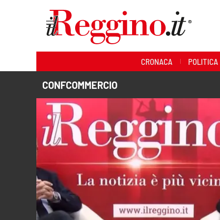
Sezioni
CRONACA
POLITICA
Cronaca
CONFCOMMERCIO
Politica
Sanità
Ambiente
Società
Cultura
Economia e lavoro