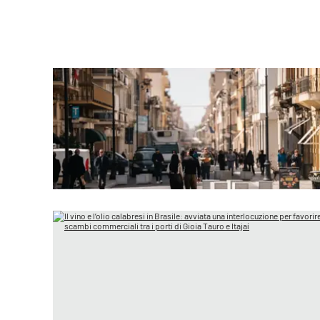
laconair.it
lacitymag.it
ilreggino.it
cosenzachannel.it
ilvibonese.it
catanzarochannel.it
lacapitalenews.it
App
Android