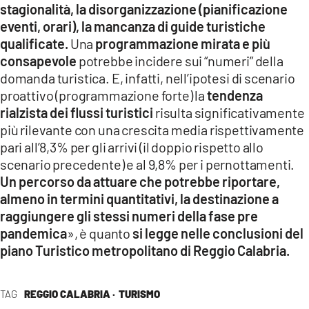
stagionalità, la disorganizzazione (pianificazione
eventi, orari), la mancanza di guide turistiche
qualificate.
Una
programmazione mirata e più
consapevole
potrebbe incidere sui “numeri” della
domanda turistica. E, infatti, nell’ipotesi di scenario
proattivo (programmazione forte) la
tendenza
rialzista dei flussi turistici
risulta significativamente
più rilevante con una crescita media rispettivamente
pari all’8,3% per gli arrivi (il doppio rispetto allo
scenario precedente) e al 9,8% per i pernottamenti.
Un percorso da attuare che potrebbe riportare,
almeno in termini quantitativi, la destinazione a
raggiungere gli stessi numeri della fase pre
pandemica
», è quanto
si legge nelle conclusioni del
piano Turistico metropolitano di Reggio Calabria.
TAG
REGGIO CALABRIA ·
TURISMO