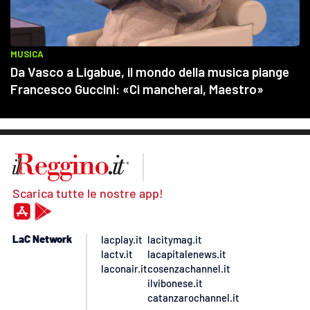
Scarica tutte le nostre app!
LaC Network
lacplay.it
lacitymag.it
lactv.it
lacapitalenews.it
laconair.it
cosenzachannel.it
ilvibonese.it
catanzarochannel.it