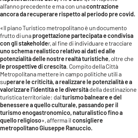
all’anno precedente e ma con una
contrazione
ancora da recuperare rispetto al periodo pre covid.
«Il piano Turistico metropolitano è un documento
frutto di una
progettazione partecipata e condivisa
con gli stakeholde
r, al fine di individuare e tracciare
uno schema realistico relativo ai dati ed alle
potenzialità delle nostre realtà turistiche
, oltre che
le prospettive di crescita
. Compito della Città
Metropolitana mettere in campo politiche utili a
su
perare le criticità, a realizzare le potenzialità e a
valorizzare l’identità e le diversità
della destinazione
turistica territoriale: dal
turismo balneare e del
benessere a quello culturale, passando per il
turismo enogastronomico, naturalistico fino a
quello religioso
», afferma il
consigliere
metropolitano Giuseppe Ranuccio.