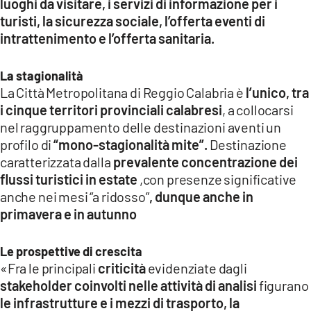
luoghi da visitare, i servizi di informazione per i
turisti, la sicurezza sociale, l’offerta eventi di
intrattenimento e l’offerta sanitaria.
La stagionalità
La Città Metropolitana di Reggio Calabria è
l’unico, tra
i cinque territori provinciali calabresi
, a collocarsi
nel raggruppamento delle destinazioni aventi un
profilo di
“mono-stagionalità mite”.
Destinazione
caratterizzata dalla
prevalente concentrazione dei
flussi turistici in estate
,con presenze significative
anche nei mesi “a ridosso”
, dunque anche in
primavera e in autunno
Le prospettive di crescita
«Fra le principali
criticità
evidenziate dagli
stakeholder coinvolti nelle attività di analisi
figurano
le infrastrutture e i mezzi di trasporto, la