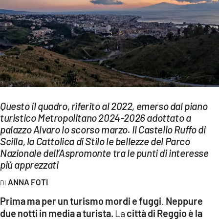
EVENTI
SPORT
Streaming
LAC TV
LAC NETWORK
Questo il quadro, riferito al 2022, emerso dal piano
turistico Metropolitano 2024-2026 adottato a
LAC ONAIR
palazzo Alvaro lo scorso marzo. Il Castello Ruffo di
Scilla, la Cattolica di Stilo le bellezze del Parco
LaC
Nazionale dell’Aspromonte tra le punti di interesse
Network
più apprezzati
LACPLAY.IT
ANNA FOTI
LACTV.IT
Prima ma per un turismo mordi e fuggi
.
Neppure
due notti in media a turista.
La
città di Reggio è la
LACONAIR.IT