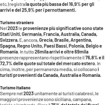
etc.) registra
la quota più bassa del 16,9% per gli
arrivi e del 25,9% per i pernottamenti.
Turismo straniero
Nel
2023
le
provenienze più significative sono state
Stati Uniti, Germania, Francia, Australia, Canada,
Svizzera.
E, ancora,
Grecia, Brasile, Argentina,
Spagna, Regno Unito, Paesi Bassi, Polonia, Belgio e
Romania
. In tutto
26mila arrivi e oltre 69mila
presenze rappresentano rispettivamente il
76,8% e il
72,7% delle quote sul totale del mercato estero
. In
cima, inoltre, per permanenza media, si collocano
i
turisti provenienti da Canada, Australia e Romania.
Turismo italiano
Sempre nel
2023
unitamente ai turisti calabresi, le
maggiori provenienze sono siciliana, campana,
laziale e lombarda. Circa il
75% del totale dei flussi