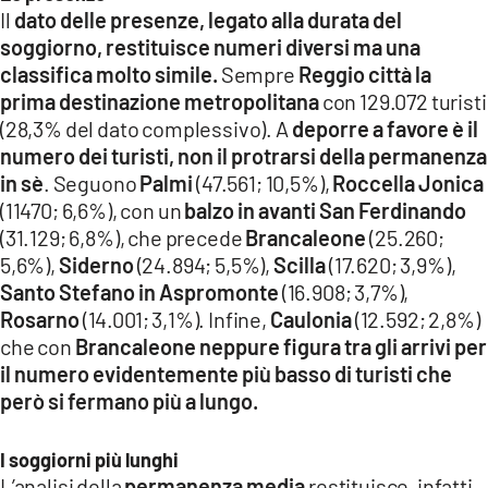
Il
dato delle presenze, legato alla durata del
soggiorno, restituisce numeri diversi ma una
classifica molto simile.
Sempre
Reggio città la
prima destinazione metropolitana
con 129.072 turisti
(28,3% del dato complessivo). A
deporre a favore è il
numero dei turisti, non il protrarsi della permanenza
in sè
. Seguono
Palmi
(47.561; 10,5%),
Roccella Jonica
(11470; 6,6%), con un
balzo in avanti San Ferdinando
(31.129; 6,8%), che precede
Brancaleone
(25.260;
5,6%),
Siderno
(24.894; 5,5%),
Scilla
(17.620; 3,9%),
Santo Stefano in Aspromonte
(16.908; 3,7%),
Rosarno
(14.001; 3,1%). Infine,
Caulonia
(12.592; 2,8%)
che con
Brancaleone neppure figura tra gli arrivi per
il numero evidentemente più basso di turisti che
però si fermano più a lungo.
I soggiorni più lunghi
L’analisi della
permanenza media
restituisce, infatti,