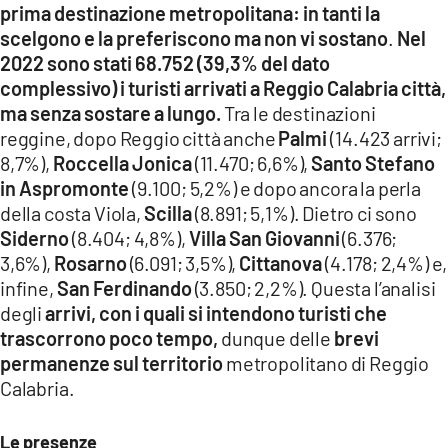
prima destinazione metropolitana: in tanti la
LACITYMAG.IT
scelgono e la preferiscono ma non vi sostano
.
Nel
2022 sono stati 68.752 (39,3% del dato
ILREGGINO.IT
complessivo) i turisti arrivati a Reggio Calabria
città,
ma senza sostare a lungo.
Tra le destinazioni
COSENZACHANNEL.IT
reggine, dopo Reggio città anche
Palmi
(14.423 arrivi;
8,7%),
Roccella Jonica
(11.470; 6,6%),
Santo Stefano
ILVIBONESE.IT
in Aspromonte
(9.100; 5,2%) e dopo ancora la perla
CATANZAROCHANNEL.IT
della costa Viola,
Scilla
(8.891; 5,1%). Dietro ci sono
Siderno
(8.404; 4,8%),
Villa San Giovanni
(6.376;
LACAPITALENEWS.IT
3,6%),
Rosarno
(6.091; 3,5%),
Cittanova
(4.178; 2,4%) e,
infine,
San Ferdinando
(3.850; 2,2%). Questa l’analisi
App
degli
arrivi, con i quali si intendono turisti che
trascorrono poco tempo,
dunque delle
brevi
ANDROID
permanenze sul territorio
metropolitano di Reggio
Calabria.
APPLE
Le presenze