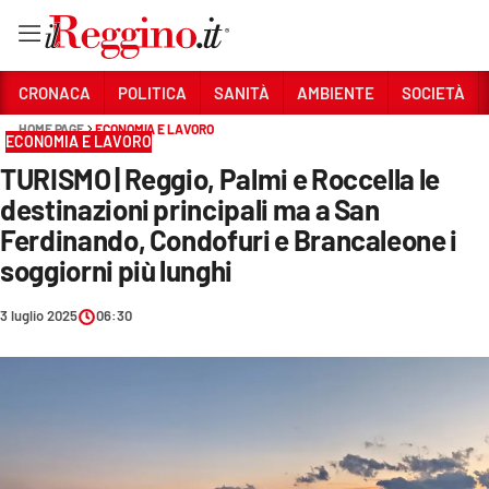
Vai
CRONACA
POLITICA
SANITÀ
AMBIENTE
SOCIETÀ
HOME PAGE
ECONOMIA E LAVORO
ECONOMIA E LAVORO
Sezioni
TURISMO | Reggio, Palmi e Roccella le
CRONACA
destinazioni principali ma a San
POLITICA
Ferdinando, Condofuri e Brancaleone i
soggiorni più lunghi
SANITÀ
3 luglio 2025
06:30
AMBIENTE
SOCIETÀ
CULTURA
ECONOMIA E LAVORO