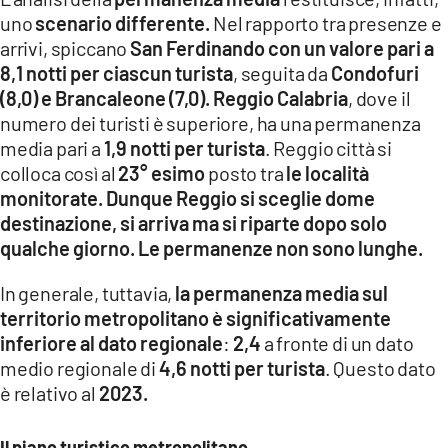
uno
scenario differente.
Nel rapporto tra presenze e
arrivi, spiccano
San Ferdinando con un valore pari a
8,1 notti per ciascun turista
, seguita da
Condofuri
(8,0) e Brancaleone (7,0). Reggio Calabria
, dove il
numero dei turisti è superiore, ha una permanenza
media pari a
1,9 notti per turista
. Reggio città si
colloca così al
23° esimo
posto tra
le località
monitorate. Dunque Reggio si sceglie dome
destinazione, si arriva ma si riparte dopo solo
qualche giorno. Le permanenze non sono lunghe.
In generale, tuttavia,
la permanenza media sul
territorio metropolitano è significativamente
inferiore al dato regionale
:
2,4
a fronte di un dato
medio regionale di
4,6 notti per turista
. Questo dato
è relativo al
2023.
Il piano turistico metropolitano