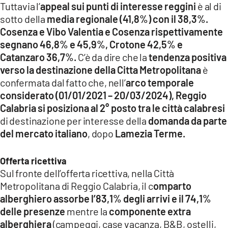
Tuttavia l’
appeal sui punti di interesse reggini
è al di
sotto della
media regionale (41,8%) con il 38,3%.
Cosenza e Vibo Valentia e Cosenza rispettivamente
segnano 46,8% e 45,9%, Crotone 42,5% e
Catanzaro 36,7%.
C’è da dire che la
tendenza positiva
verso la destinazione della Citta Metropolitana
è
confermata dal fatto che, nell’
arco temporale
considerato (01/01/2021 – 20/03/2024),
Reggio
Calabria si posiziona al 2° posto tra le città calabresi
di destinazione per interesse della
domanda da parte
del mercato italiano
, dopo
Lamezia Terme.
Offerta ricettiva
Sul fronte dell’offerta ricettiva, nella Città
Metropolitana di Reggio Calabria, il c
omparto
alberghiero assorbe l’83,1% degli arrivi e il 74,1%
delle presenze
mentre la
componente extra
alberghiera
(campeggi, case vacanza, B&B, ostelli,