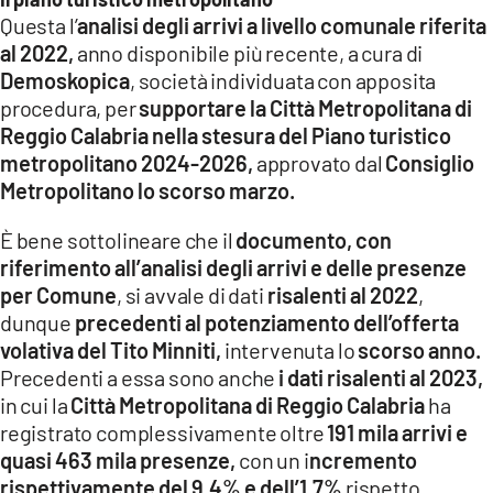
Questa l’
analisi degli arrivi a livello comunale riferita
al 2022,
anno disponibile più recente, a cura di
Demoskopica
, società individuata con apposita
procedura, per
supportare la Città Metropolitana di
Reggio Calabria nella stesura del Piano turistico
metropolitano 2024-2026,
approvato dal
Consiglio
Metropolitano lo scorso marzo.
È bene sottolineare che il
documento, con
riferimento all’analisi degli arrivi e delle presenze
per Comune
, si avvale di dati
risalenti al 2022
,
dunque
precedenti al potenziamento dell’offerta
volativa del Tito Minniti,
intervenuta lo
scorso anno.
Precedenti a essa sono anche
i dati risalenti al 2023,
in cui la
Città Metropolitana di Reggio Calabria
ha
registrato complessivamente oltre
191 mila arrivi e
quasi 463 mila presenze,
con un i
ncremento
rispettivamente del 9,4% e dell’1,7%
rispetto