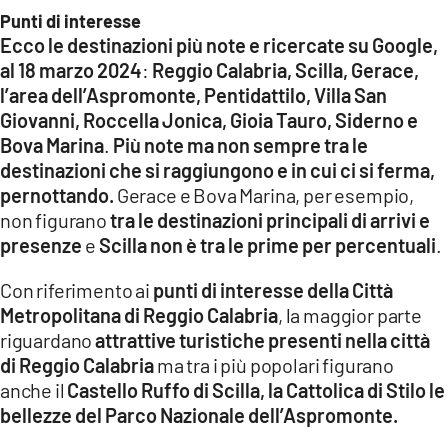
Punti di interesse
Ecco le destinazioni più note e ricercate su Google,
al 18 marzo 2024
:
Reggio Calabria, Scilla, Gerace,
l’area dell’Aspromonte, Pentidattilo, Villa San
Giovanni, Roccella Jonica, Gioia Tauro, Siderno e
Bova Marina
.
Più note ma non sempre tra le
destinazioni che si raggiungono e in cui ci si ferma,
pernottando.
Gerace e Bova Marina, per esempio,
non figurano
tra le destinazioni principali di arrivi e
presenze
e
Scilla non è tra le prime per percentuali
.
Con riferimento ai
punti di interesse della Città
Metropolitana di Reggio Calabria
, la maggior parte
riguardano
attrattive turistiche presenti nella città
di Reggio Calabria
ma tra i più popolari figurano
anche il
Castello Ruffo di Scilla, la Cattolica di Stilo le
bellezze del Parco Nazionale dell’Aspromonte.