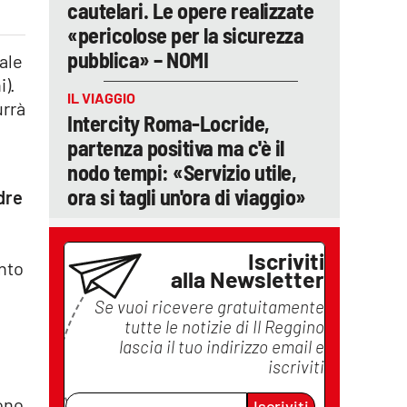
cautelari. Le opere realizzate
«pericolose per la sicurezza
pubblica» – NOMI
ale
i).
IL VIAGGIO
urrà
Intercity Roma-Locride,
partenza positiva ma c'è il
nodo tempi: «Servizio utile,
ora si tagli un'ora di viaggio»
adre
Iscriviti
anto
alla Newsletter
Se vuoi ricevere gratuitamente
tutte le notizie di
Il Reggino
lascia il tuo indirizzo email e
iscriviti
ono
Iscriviti