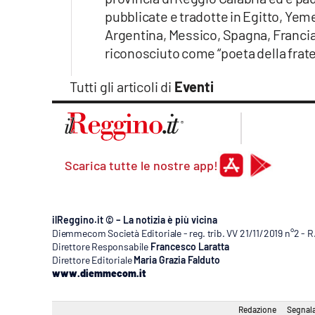
Apple
pubblicate e tradotte in Egitto, Yeme
Argentina, Messico, Spagna, Francia,
riconosciuto come “poeta della frate
Vai
Tutti gli articoli di
Eventi
Scarica tutte le nostre app!
ilReggino.it © – La notizia è più vicina
Diemmecom Società Editoriale - reg. trib. VV 21/11/2019 n°2 - 
Direttore Responsabile
Francesco Laratta
Direttore Editoriale
Maria Grazia Falduto
www.diemmecom.it
Redazione
Segnala