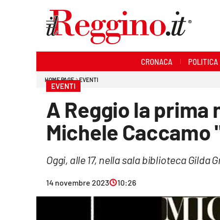
Sezioni
CRONACA
POLITICA
Cronaca
HOME PAGE
EVENTI
EVENTI
Politica
A Reggio la prima n
Sanità
Michele Caccamo "L
Ambiente
Oggi, alle 17, nella sala biblioteca Gilda 
Società
14 novembre 2023
10:26
Cultura
Economia e lavoro