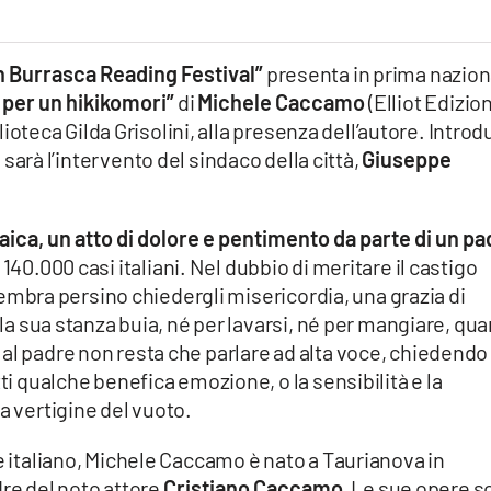
n Burrasca Reading Festival”
presenta in prima nazion
o per un hikikomori”
di
Michele Caccamo
(Elliot Edizion
iblioteca Gilda Grisolini, alla presenza dell’autore. Introd
i sarà l’intervento del sindaco della città,
Giuseppe
laica, un atto di dolore e pentimento da parte di un p
 140.000 casi italiani. Nel dubbio di meritare il castigo
a sembra persino chiedergli misericordia, una grazia di
alla sua stanza buia, né per lavarsi, né per mangiare, qu
al padre non resta che parlare ad alta voce, chiedendo
tti qualche benefica emozione, o la sensibilità e la
a vertigine del vuoto.
re italiano, Michele Caccamo è nato a Taurianova in
dre del noto attore
Cristiano Caccamo.
Le sue opere s