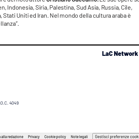
n, Indonesia, Siria, Palestina, Sud Asia, Russia, Cile,
 Stati Uniti ed Iran. Nel mondo della cultura araba è
llanza”.
LaC Network
R.O.C. 4049
Gestisci preferenze cook
 alla redazione
Privacy
Cookie policy
Note legali