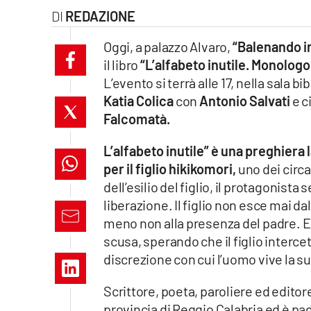
REDAZIONE
laconair.it
Oggi, a palazzo Alvaro,
“Balenando i
lacitymag.it
il libro
“L’alfabeto inutile. Monolog
L’evento si terrà alle 17, nella sala b
ilreggino.it
Katia Colica
con
Antonio Salvati
e c
Falcomatà.
cosenzachannel.it
L’alfabeto inutile” è una preghiera 
ilvibonese.it
per il figlio hikikomori,
uno dei circa
catanzarochannel.it
dell’esilio del figlio, il protagonist
liberazione. Il figlio non esce mai d
lacapitalenews.it
meno non alla presenza del padre. E 
scusa, sperando che il figlio interce
discrezione con cui l’uomo vive la su
App
Android
Scrittore, poeta, paroliere ed edito
provincia di Reggio Calabria ed è pa