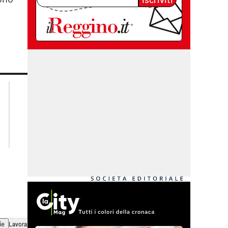
lacplay.it
lacitymag.it
lactv.it
lacapitalenews.it
laconair.it
cosenzachannel.it
ilvibonese.it
catanzarochannel.it
ie
Lavora con noi