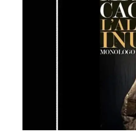
Eventi
Sport
Streaming
LaC TV
Lac Network
LaC OnAir
LaC
Network
lacplay.it
lactv.it