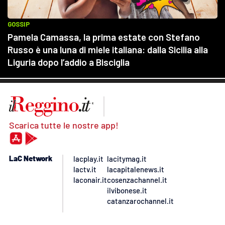
Scarica tutte le nostre app!
LaC Network
lacplay.it
lacitymag.it
lactv.it
lacapitalenews.it
laconair.it
cosenzachannel.it
ilvibonese.it
catanzarochannel.it