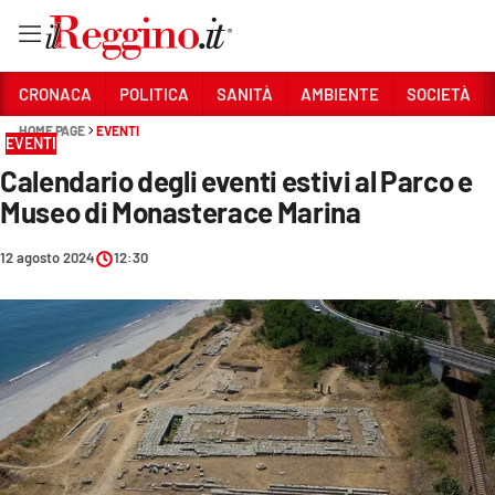
Vai
CRONACA
POLITICA
SANITÀ
AMBIENTE
SOCIETÀ
HOME PAGE
EVENTI
EVENTI
Sezioni
Calendario degli eventi estivi al Parco e
CRONACA
Museo di Monasterace Marina
POLITICA
12 agosto 2024
12:30
SANITÀ
AMBIENTE
SOCIETÀ
CULTURA
ECONOMIA E LAVORO