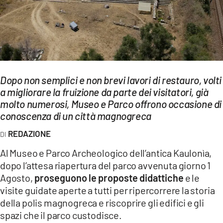
EVENTI
SPORT
Streaming
Dopo non semplici e non brevi lavori di restauro, volti
LAC TV
a migliorare la fruizione da parte dei visitatori, già
LAC NETWORK
molto numerosi, Museo e Parco offrono occasione di
conoscenza di un città magnogreca
LAC ONAIR
REDAZIONE
LaC
Al Museo e Parco Archeologico dell’antica Kaulonìa,
Network
dopo l’attesa riapertura del parco avvenuta giorno 1
LACPLAY.IT
Agosto,
proseguono le proposte didattiche
e le
visite guidate aperte a tutti per ripercorrere la storia
LACTV.IT
della polis magnogreca e riscoprire gli edifici e gli
spazi che il parco custodisce.
LACONAIR.IT