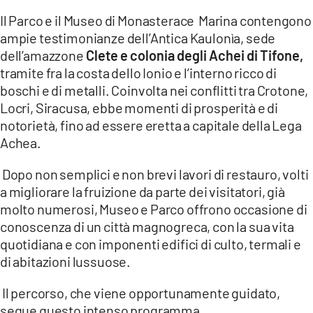
Il Parco e il Museo di Monasterace Marina contengono
LACITYMAG.IT
ampie testimonianze dell’Antica Kaulonìa, sede
dell’amazzone
Clete e colonia degli Achei di Tifone,
ILREGGINO.IT
tramite fra la costa dello Ionio e l’interno ricco di
COSENZACHANNEL.IT
boschi e di metalli. Coinvolta nei conflitti tra Crotone,
Locri, Siracusa, ebbe momenti di prosperità e di
ILVIBONESE.IT
notorietà, fino ad essere eretta a capitale della Lega
Achea.
CATANZAROCHANNEL.IT
Dopo non semplici e non brevi lavori di restauro, volti
LACAPITALENEWS.IT
a migliorare la fruizione da parte dei visitatori, già
molto numerosi, Museo e Parco offrono occasione di
App
conoscenza di un città magnogreca, con la sua vita
ANDROID
quotidiana e con imponenti edifici di culto, termali e
di abitazioni lussuose.
APPLE
Il percorso, che viene opportunamente guidato,
segue questo intenso programma.