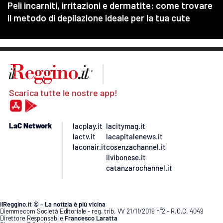
Scarica tutte le nostre app!
LaC Network
lacplay.it
lacitymag.it
lactv.it
lacapitalenews.it
laconair.it
cosenzachannel.it
ilvibonese.it
catanzarochannel.it
ilReggino.it © – La notizia è più vicina
Diemmecom Società Editoriale - reg. trib. VV 21/11/2019 n°2 - R.O.C. 4049
Direttore Responsabile
Francesco Laratta