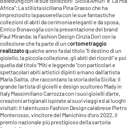
Belebung con le sue collezioni “Sicilia Amuri” e “La Mia
Africa”; La stilista siciliana Pina Grasso che ha
impreziosito la passerella con le sue fantastiche
collezioni di abiti da cerimonia eleganti e da sposa,
Enrico Bonavoglia con la presentazione del brand
Paul Miranda; la Fashion Design Cinzia Dori con la
collezione che fa parte di un c
ortometraggio
realizzato q
ualche anno fa dal titolo “Il destino di un
gioiello, la piccola collezione, gli abiti dei ricordi” e poi
quella dal titolo “Miti e leggende “con particolari e
spettacolari abiti artistici dipinti a mano dall’artista
Maria Saitta, che raccontano la storia della Sicilia; il
grande l’artista di gioielli e design scultoreo Mady in
Italy Massimiliano Carrozza con i suoi gioielli d’arte,
creazioni artigianali ispirate ai suoi viaggi ed ai luoghi
visitati; il talentuoso Fashion Design calabrese Pietro
Monterosso, vincitore del Manichino d’oro 2022, il
premio nazionale più prestigioso della sartoria