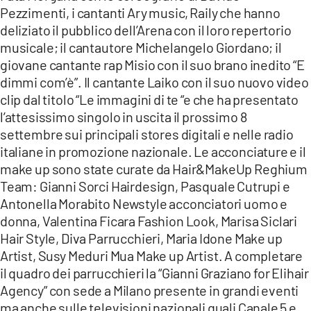
Pezzimenti, i cantanti Ary music, Raily che hanno
deliziato il pubblico dell’Arena con il loro repertorio
musicale; il cantautore Michelangelo Giordano; il
giovane cantante rap Misio con il suo brano inedito “E
dimmi com’è”. Il cantante Laiko con il suo nuovo video
clip dal titolo “Le immagini di te “e che ha presentato
l’attesissimo singolo in uscita il prossimo 8
settembre sui principali stores digitali e nelle radio
italiane in promozione nazionale. Le acconciature e il
make up sono state curate da Hair&MakeUp Reghium
Team: Gianni Sorci Hairdesign, Pasquale Cutrupi e
Antonella Morabito Newstyle acconciatori uomo e
donna, Valentina Ficara Fashion Look, Marisa Siclari
Hair Style, Diva Parrucchieri, Maria Idone Make up
Artist, Susy Meduri Mua Make up Artist. A completare
il quadro dei parrucchieri la “Gianni Graziano for Elihair
Agency” con sede a Milano presente in grandi eventi
ma anche sulle televisioni nazionali quali Canale 5 e