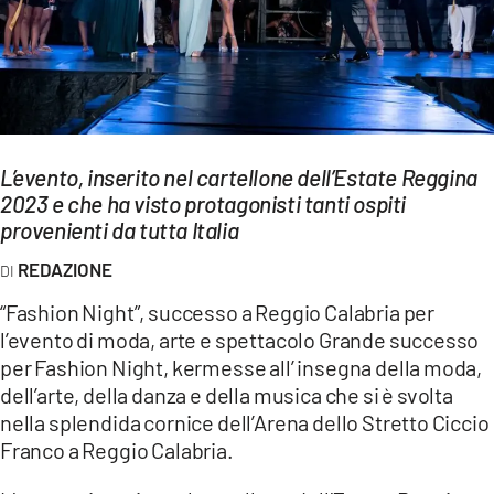
EVENTI
SPORT
Streaming
L’evento, inserito nel cartellone dell’Estate Reggina
LAC TV
2023 e che ha visto protagonisti tanti ospiti
LAC NETWORK
provenienti da tutta Italia
REDAZIONE
LAC ONAIR
“Fashion Night”, successo a Reggio Calabria per
LaC
l’evento di moda, arte e spettacolo Grande successo
Network
per Fashion Night, kermesse all’ insegna della moda,
LACPLAY.IT
dell’arte, della danza e della musica che si è svolta
nella splendida cornice dell’Arena dello Stretto Ciccio
LACTV.IT
Franco a Reggio Calabria.
LACONAIR.IT