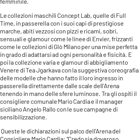
femminile.
Le collezioni maschili Concept Lab, quelle di Full
Time, in passerella con i suoi capi di prestigiose
marche, abiti vezzosi con pizzi e ricami, sobri,
sensuali e glamour come le linee di Envier, frizzanti
come le collezioni di Glò Milano per una mise perfetta
in grado di adattarsi ad ogni personalità e fisicità. E
poi la collezione varia e glamour di abbigliamento
Venere di Tea Jgarkava con la suggestiva coreografia
delle modelle che hanno fatto il loro ingresso in
passerella direttamente dalle scale dell’Arena
tenendo in mano delle sfere luminose. Tra gli ospiti il
consigliere comunale Mario Cardia e il manager
siciliano Angelo Rallo con le sue campagne di
sensibilizzazione.
Queste le dichiarazioni sul palco dell’Arena del
Consigliere Mario Cardia: “Credo sia doveroso