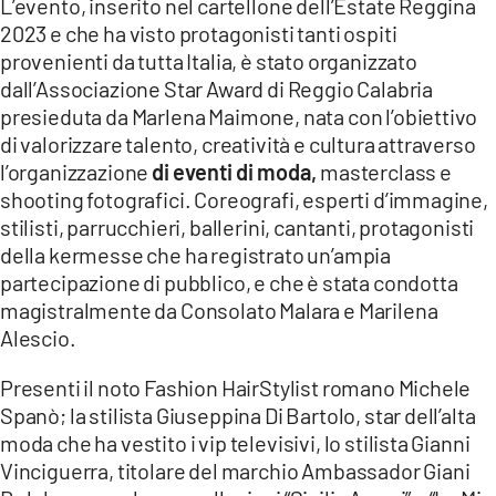
L’evento, inserito nel cartellone dell’Estate Reggina
2023 e che ha visto protagonisti tanti ospiti
LACITYMAG.IT
provenienti da tutta Italia, è stato organizzato
dall’Associazione Star Award di Reggio Calabria
ILREGGINO.IT
presieduta da Marlena Maimone, nata con l’obiettivo
COSENZACHANNEL.IT
di valorizzare talento, creatività e cultura attraverso
l’organizzazione
di eventi di moda,
masterclass e
ILVIBONESE.IT
shooting fotografici. Coreografi, esperti d’immagine,
stilisti, parrucchieri, ballerini, cantanti, protagonisti
CATANZAROCHANNEL.IT
della kermesse che ha registrato un’ampia
LACAPITALENEWS.IT
partecipazione di pubblico, e che è stata condotta
magistralmente da Consolato Malara e Marilena
Alescio.
App
ANDROID
Presenti il noto Fashion HairStylist romano Michele
Spanò; la stilista Giuseppina Di Bartolo, star dell’alta
APPLE
moda che ha vestito i vip televisivi, lo stilista Gianni
Vinciguerra, titolare del marchio Ambassador Giani