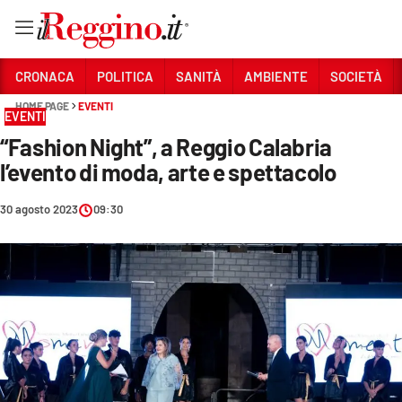
Vai
CRONACA
POLITICA
SANITÀ
AMBIENTE
SOCIETÀ
HOME PAGE
EVENTI
EVENTI
Sezioni
“Fashion Night”, a Reggio Calabria
CRONACA
l’evento di moda, arte e spettacolo
POLITICA
30 agosto 2023
09:30
SANITÀ
AMBIENTE
SOCIETÀ
CULTURA
ECONOMIA E LAVORO