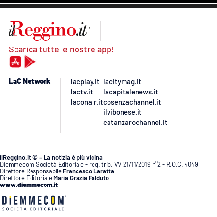
Scarica tutte le nostre app!
LaC Network
lacplay.it
lacitymag.it
lactv.it
lacapitalenews.it
laconair.it
cosenzachannel.it
ilvibonese.it
catanzarochannel.it
ilReggino.it © – La notizia è più vicina
Diemmecom Società Editoriale - reg. trib. VV 21/11/2019 n°2 - R.O.C. 4049
Direttore Responsabile
Francesco Laratta
Direttore Editoriale
Maria Grazia Falduto
www.diemmecom.it