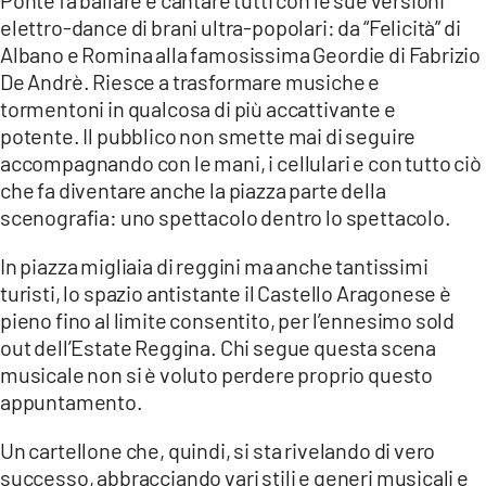
elettro-dance di brani ultra-popolari: da “Felicità” di
Albano e Romina alla famosissima Geordie di Fabrizio
De Andrè. Riesce a trasformare musiche e
tormentoni in qualcosa di più accattivante e
potente. Il pubblico non smette mai di seguire
accompagnando con le mani, i cellulari e con tutto ciò
che fa diventare anche la piazza parte della
scenografia: uno spettacolo dentro lo spettacolo.
In piazza migliaia di reggini ma anche tantissimi
turisti, lo spazio antistante il Castello Aragonese è
pieno fino al limite consentito, per l’ennesimo sold
out dell’Estate Reggina. Chi segue questa scena
musicale non si è voluto perdere proprio questo
appuntamento.
Un cartellone che, quindi, si sta rivelando di vero
successo, abbracciando vari stili e generi musicali e