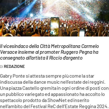
EVENTI
SPORT
Streaming
LAC TV
Il vicesindaco della Città Metropolitana Carmelo
LAC NETWORK
Versace insieme al promoter Ruggero Pegna ha
consegnato all'artista il Riccio d'argento
LAC ONAIR
REDAZIONE
LaC
Gabry Ponte si attesta sempre più come la star
Network
indiscussa della dance music nell’estate dei reggini.
LACPLAY.IT
Una piazza Castello gremita in ogni ordine di posti con
un pubblico variegato ed appassionato ha accolto lo
LACTV.IT
spettacolo prodotto da ShowNet ed inserito
nell’ambito del Festival ReC dell’Estate Reggina 2024.
LACONAIR.IT