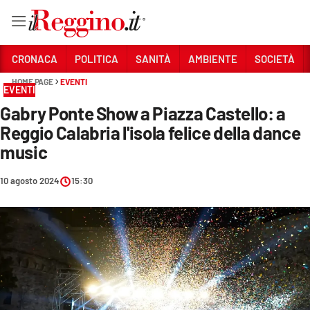
Vai
CRONACA
POLITICA
SANITÀ
AMBIENTE
SOCIETÀ
HOME PAGE
EVENTI
EVENTI
Sezioni
Gabry Ponte Show a Piazza Castello: a
CRONACA
Reggio Calabria l'isola felice della dance
POLITICA
music
SANITÀ
10 agosto 2024
15:30
AMBIENTE
SOCIETÀ
CULTURA
ECONOMIA E LAVORO