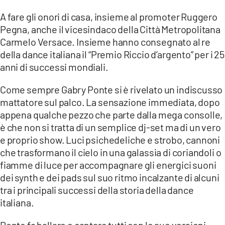
A fare gli onori di casa, insieme al promoter Ruggero
LACITYMAG.IT
Pegna, anche il vicesindaco della Città Metropolitana
ILREGGINO.IT
Carmelo Versace. Insieme hanno consegnato al re
della dance italiana il “Premio Riccio d’argento” per i 25
COSENZACHANNEL.IT
anni di successi mondiali.
ILVIBONESE.IT
Come sempre Gabry Ponte si è rivelato un indiscusso
mattatore sul palco. La sensazione immediata, dopo
CATANZAROCHANNEL.IT
appena qualche pezzo che parte dalla mega consolle,
LACAPITALENEWS.IT
è che non si tratta di un semplice dj-set ma di un vero
e proprio show. Luci psichedeliche e strobo, cannoni
che trasformano il cielo in una galassia di coriandoli o
App
fiamme di luce per accompagnare gli energici suoni
ANDROID
dei synth e dei pads sul suo ritmo incalzante di alcuni
tra i principali successi della storia della dance
APPLE
italiana.
Ponte fa ballare e cantare tutti con le sue versioni