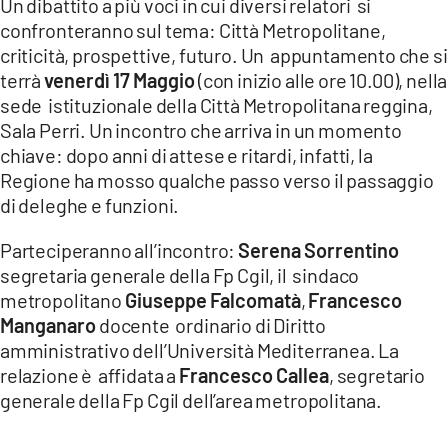
Un dibattito a più voci in cui diversi relatori si
confronteranno sul tema: Città Metropolitane,
LACITYMAG.IT
criticità, prospettive, futuro. Un appuntamento che si
terrà
venerdì 17 Maggio
(con inizio alle ore 10.00), nella
ILREGGINO.IT
sede istituzionale della Città Metropolitana reggina,
COSENZACHANNEL.IT
Sala Perri. Un incontro che arriva in un momento
chiave: dopo anni di attese e ritardi, infatti, la
ILVIBONESE.IT
Regione ha mosso qualche passo verso il passaggio
di deleghe e funzioni.
CATANZAROCHANNEL.IT
Parteciperanno all’incontro:
Serena Sorrentino
LACAPITALENEWS.IT
segretaria generale della Fp Cgil, il sindaco
metropolitano
Giuseppe Falcomatà
,
Francesco
App
Manganaro
docente ordinario di Diritto
ANDROID
amministrativo dell’Università Mediterranea. La
relazione è affidata a
Francesco Callea
, segretario
APPLE
generale della Fp Cgil dell’area metropolitana.