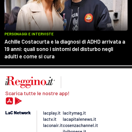
Scarica tutte le nostre app!
LaC Network
lacplay.it
lacitymag.it
lactv.it
lacapitalenews.it
laconair.it
cosenzachannel.it
ilvibonese.it