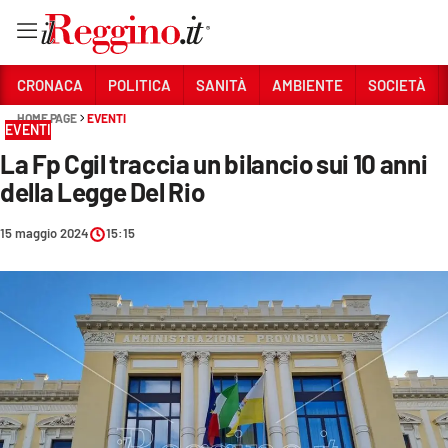
Vai
CRONACA
POLITICA
SANITÀ
AMBIENTE
SOCIETÀ
HOME PAGE
EVENTI
EVENTI
Sezioni
La Fp Cgil traccia un bilancio sui 10 anni
CRONACA
della Legge Del Rio
POLITICA
15 maggio 2024
15:15
SANITÀ
AMBIENTE
SOCIETÀ
CULTURA
ECONOMIA E LAVORO