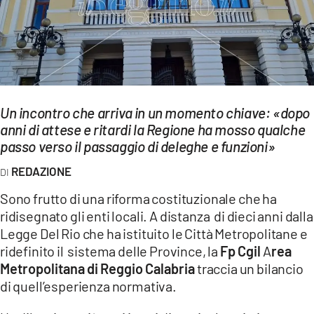
EVENTI
SPORT
Streaming
Un incontro che arriva in un momento chiave: «dopo
LAC TV
anni di attese e ritardi la Regione ha mosso qualche
LAC NETWORK
passo verso il passaggio di deleghe e funzioni»
REDAZIONE
LAC ONAIR
Sono frutto di una riforma costituzionale che ha
LaC
ridisegnato gli enti locali. A distanza di dieci anni dalla
Network
Legge Del Rio che ha istituito le Città Metropolitane e
LACPLAY.IT
ridefinito il sistema delle Province, la
Fp Cgil
A
rea
Metropolitana di Reggio Calabria
traccia un bilancio
LACTV.IT
di quell’esperienza normativa.
LACONAIR.IT