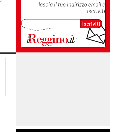
lascia il tuo indirizzo email e
iscriviti
Iscriviti
lacplay.it
lacitymag.it
lactv.it
lacapitalenews.it
laconair.it
cosenzachannel.it
ilvibonese.it
catanzarochannel.it