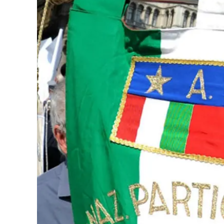
Eventi
Sport
Streaming
LaC TV
Lac Network
LaC OnAir
LaC
Network
lacplay.it
lactv.it