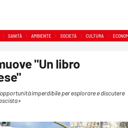
SANITÀ
AMBIENTE
SOCIETÀ
CULTURA
ECONOM
muove "Un libro
ese"
n’opportunità imperdibile per esplorare e discutere
ascista»