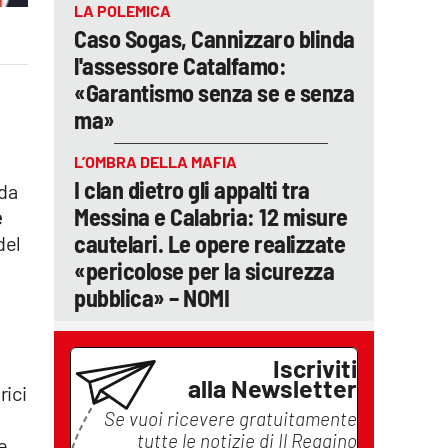
LA POLEMICA
Caso Sogas, Cannizzaro blinda
l'assessore Catalfamo:
«Garantismo senza se e senza
ma»
L’OMBRA DELLA MAFIA
I clan dietro gli appalti tra
nda
Messina e Calabria: 12 misure
e
cautelari. Le opere realizzate
 del
«pericolose per la sicurezza
pubblica» – NOMI
Iscriviti
alla Newsletter
rici
Se vuoi ricevere gratuitamente
tutte le notizie di
Il Reggino
e