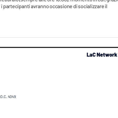
ì
i partecipanti avranno occasione di socializzare il
LaC Network
R.O.C. 4049