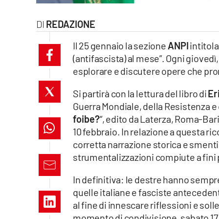
laconair.it
REDAZIONE
lacitymag.it
Il 25 gennaio la sezione
ANPI
intitol
(antifascista) al mese”. Ogni giovedì
ilreggino.it
esplorare e discutere opere che pro
cosenzachannel.it
Si partirà con la lettura del libro di
Er
Guerra Mondiale, della Resistenza e 
ilvibonese.it
foibe?
“, edito da Laterza, Roma-Bari, 
catanzarochannel.it
10 febbraio. In relazione a questa ric
corretta narrazione storica e smenti
lacapitalenews.it
strumentalizzazioni compiute a fini p
In definitiva: le destre hanno semp
App
quelle italiane e fasciste antecedent
Android
al fine di innescare riflessioni e sol
momento di condivisione, sabato 17 f