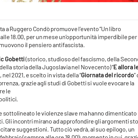
ata a Ruggero Condò promuove l’evento “Un libro
, alle 18.00, per un mese un’opportunità imperdibile per
muovono il pensiero antifascista.
ic Gobetti
(storico, studioso del fascismo, della Seco
della storia della Jugoslavia nel Novecento) “
E allora l
nel 2021, e scelto in vista della “
Giornata del ricordo
”
orrenza, grazie agli studi di Gobetti si vuole evocare la
re le
olitici.
re sottolineato le violenze slave ma hanno dimenticato
i. Gli incontri mirano ad approfondire gli argomenti sto
lecitare suggestioni. Tutto ciò vedrà, al suo epilogo, un
ebbraio (sempre alle ore 18.00); momento in cui, grazi