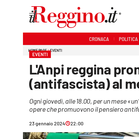
Sezioni
CRONACA
POLITICA
Cronaca
HOME PAGE
EVENTI
EVENTI
Politica
L'Anpi reggina pro
Sanità
(antifascista) al m
Ambiente
Ogni giovedì, alle 18.00, per un mese «u
Società
opere che promuovono il pensiero antif
Cultura
23 gennaio 2024
22:00
Economia e lavoro