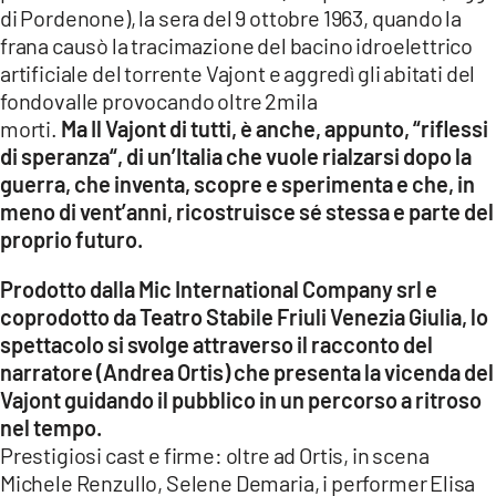
di Pordenone), la sera del 9 ottobre 1963, quando la
frana causò la tracimazione del bacino idroelettrico
artificiale del torrente Vajont e aggredì gli abitati del
fondovalle provocando oltre 2mila
morti.
Ma Il Vajont di tutti, è anche, appunto, “riflessi
di speranza“, di un’Italia che vuole rialzarsi dopo la
guerra, che inventa, scopre e sperimenta e che, in
meno di vent’anni, ricostruisce sé stessa e parte del
proprio futuro.
Prodotto dalla Mic International Company srl e
coprodotto da Teatro Stabile Friuli Venezia Giulia, lo
spettacolo si svolge attraverso il racconto del
narratore (Andrea Ortis) che presenta la vicenda del
Vajont guidando il pubblico in un percorso a ritroso
nel tempo.
Prestigiosi cast e firme: oltre ad Ortis, in scena
Michele Renzullo, Selene Demaria, i performer Elisa