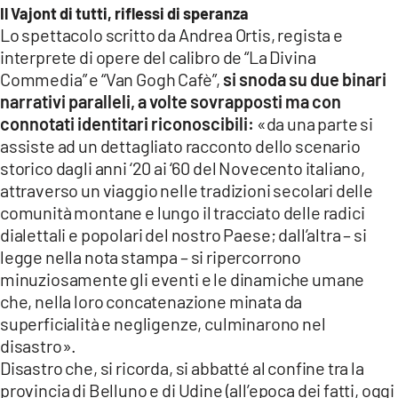
Il Vajont di tutti, riflessi di speranza
LACITYMAG.IT
Lo spettacolo scritto da Andrea Ortis, regista e
interprete di opere del calibro de “La Divina
ILREGGINO.IT
Commedia” e “Van Gogh Cafè”,
si snoda su due binari
narrativi paralleli, a volte sovrapposti ma con
COSENZACHANNEL.IT
connotati identitari riconoscibili:
«da una parte si
assiste ad un dettagliato racconto dello scenario
ILVIBONESE.IT
storico dagli anni ‘20 ai ‘60 del Novecento italiano,
CATANZAROCHANNEL.IT
attraverso un viaggio nelle tradizioni secolari delle
comunità montane e lungo il tracciato delle radici
LACAPITALENEWS.IT
dialettali e popolari del nostro Paese; dall’altra – si
legge nella nota stampa – si ripercorrono
App
minuziosamente gli eventi e le dinamiche umane
che, nella loro concatenazione minata da
ANDROID
superficialità e negligenze, culminarono nel
APPLE
disastro».
Disastro che, si ricorda, si abbatté al confine tra la
provincia di Belluno e di Udine (all’epoca dei fatti, oggi