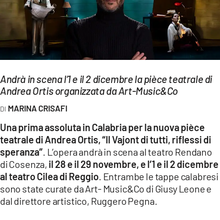
EVENTI
SPORT
Streaming
Andrà in scena l’1 e il 2 dicembre la pièce teatrale di
LAC TV
Andrea Ortis organizzata da Art-Music&Co
LAC NETWORK
MARINA CRISAFI
LAC ONAIR
Una prima assoluta in Calabria per la nuova pièce
teatrale di Andrea Ortis, “Il Vajont di tutti, riflessi di
LaC
speranza”
. L’opera andrà in scena al teatro Rendano
Network
di Cosenza,
il 28 e il 29 novembre, e l’1 e il 2 dicembre
LACPLAY.IT
al teatro Cilea di Reggio
. Entrambe le tappe calabresi
sono state curate da Art- Music&Co di Giusy Leone e
LACTV.IT
dal direttore artistico, Ruggero Pegna.
LACONAIR.IT