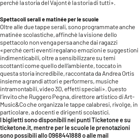
perché la storia del Vajont è la storia di tutti».
Spettacoli serali e matinée per le scuole
Oltre alle due tappe serali, sono programmate anche
matinée scolastiche, affinchè la visione dello
spettacolo non venga persa anche dai ragazzi
«perché certi eventi regalano emozioni e suggestioni
indimenticabili, oltre a sensibilizzare su temi
scottanti come quello dell’ambiente, toccato in
questa storia incredibile, raccontata da Andrea Ortis
insieme a grandi attori e performers, musiche
intramontabili, video 3D, effetti speciali». Questo
l’invito che Ruggero Pegna, direttore artistico di Art-
Music&Co che organizza le tappe calabresi, rivolge, in
particolare, a docenti e dirigenti scolastici.
I biglietti sono disponibili nei punti Ticketone e su
ticketone.it, mentre per le scuole le prenotazioni
sono possibili allo 0968441888 o alle mail