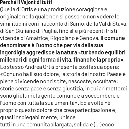
Perché il Vajont di tutti
Quella di Ortis è una produzione coraggiosa e
originale nella quale non si possono non vedere le
similitudini con il racconto di Sarno, della Val di Stava,
di San Giuliano di Puglia, fino alle più recenti tristi
vicende di Amatrice, Rigopiano e Genova.
Il comune
denominare è l’uomo che per via della sua
ingordigia aggredisce la natura «turbando equilibri
millenari di ogni forma di vita, finanche la propria».
Lo stesso Andrea Ortis presenta così la sua opera:
«Ognuno ha il suo dolore, la storia del nostro Paese è
piena di vicende non risolte, nascoste, occultate;
storie senza pace e senza giustizia, in cui a rimetterci
sono gli ultimi, la gente comune e a soccombere è
l’uomo con tutta la sua umanità». Ed a volte «è
proprio questo dolore che crea partecipazione e,
quasi inspiegabilmente, unisce
tutti in una comunità allargata, solidale (…) ecco