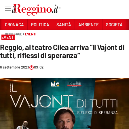
Vai
CRONACA
POLITICA
SANITÀ
AMBIENTE
SOCIETÀ
HOME PAGE
EVENTI
EVENTI
Sezioni
Reggio, al teatro Cilea arriva “Il Vajont di
CRONACA
tutti, riflessi di speranza”
POLITICA
6 settembre 2023
09:02
SANITÀ
AMBIENTE
SOCIETÀ
CULTURA
ECONOMIA E LAVORO