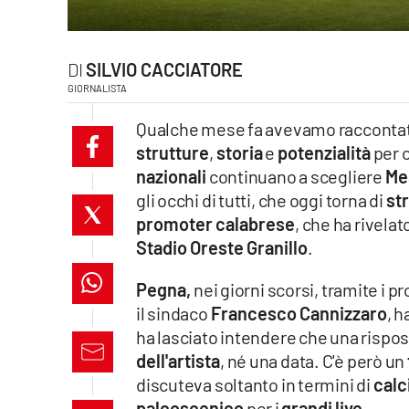
laconair.it
lacitymag.it
SILVIO CACCIATORE
GIORNALISTA
ilreggino.it
Qualche mese fa avevamo racconta
strutture
,
storia
e
potenzialità
per 
cosenzachannel.it
nazionali
continuano a scegliere
Me
gli occhi di tutti, che oggi torna di
str
ilvibonese.it
promoter calabrese
, che ha rivelat
catanzarochannel.it
Stadio Oreste Granillo
.
lacapitalenews.it
Pegna,
nei giorni scorsi, tramite i pr
il sindaco
Francesco Cannizzaro
, h
ha lasciato intendere che una rispos
App
dell'artista
, né una data. C'è però un
Android
discuteva soltanto in termini di
calc
palcoscenico
per i
grandi live
.