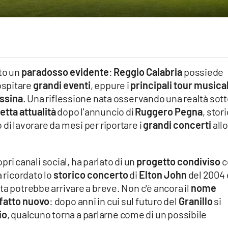
to un
paradosso evidente
:
Reggio Calabria
possiede
ospitare
grandi eventi
, eppure i
principali tour musical
ssina
. Una riflessione nata osservando una realtà sot
etta attualità
dopo l'annuncio di
Ruggero Pegna
, stor
o di lavorare da mesi per riportare i
grandi concerti
all
opri canali social, ha parlato di un
progetto condiviso
c
a ricordato lo
storico concerto
di
Elton John
del 2004 
ta potrebbe arrivare a breve. Non c'è ancora il
nome
fatto nuovo
: dopo anni in cui sul futuro del
Granillo
si
io
, qualcuno torna a parlarne come di un possibile