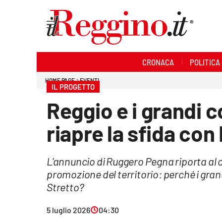
Sezioni
CRONACA
POLITICA
Cronaca
HOME PAGE
EVENTI
IL PROGETTO
Politica
Reggio e i grandi co
Sanità
riapre la sfida con
Ambiente
L'annuncio di Ruggero Pegna riporta al
Società
promozione del territorio: perché i grand
Cultura
Stretto?
Economia e lavoro
5 luglio 2026
04:30