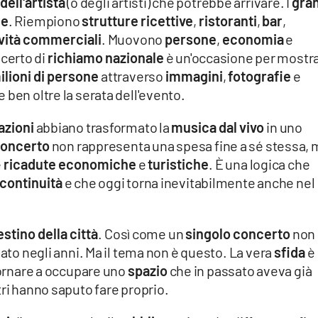
ell'artista
(o degli artisti) che potrebbe arrivare. I
gra
me
. Riempiono
strutture ricettive
,
ristoranti
,
bar
,
ività commerciali
. Muovono
persone
,
economia
e
ncerto di
richiamo nazionale
è un'occasione per mostr
ilioni di persone
attraverso
immagini
,
fotografie
e
 ben oltre la serata dell'evento.
azioni
abbiano trasformato la
musica dal vivo
in uno
concerto
non rappresenta una spesa fine a sé stessa, 
e
ricadute economiche
e
turistiche
. È una logica che
continuità
e che oggi torna inevitabilmente anche nel
estino della città
. Così come un
singolo concerto
non
to negli anni. Ma il tema non è questo. La vera
sfida
è
ornare a occupare uno
spazio
che in passato aveva già
tri hanno saputo fare proprio.