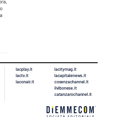
ora,
lo
a
lacplay.it
lacitymag.it
lactv.it
lacapitalenews.it
laconair.it
cosenzachannel.it
ilvibonese.it
catanzarochannel.it