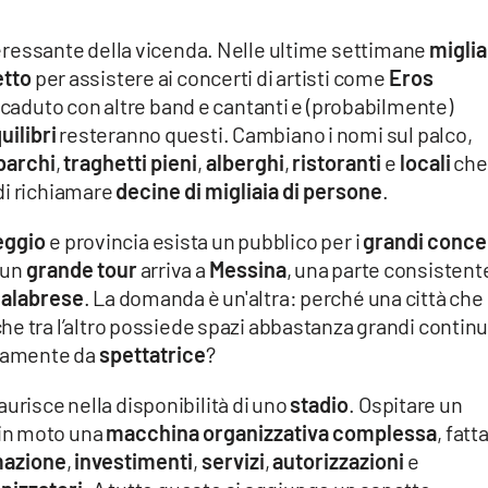
interessante della vicenda. Nelle ultime settimane
miglia
etto
per assistere ai concerti di artisti come
Eros
accaduto con altre band e cantanti e (probabilmente)
uilibri
resteranno questi. Cambiano i nomi sul palco,
barchi
,
traghetti pieni
,
alberghi
,
ristoranti
e
locali
che
di richiamare
decine di migliaia di persone
.
eggio
e provincia esista un pubblico per i
grandi conce
 un
grande tour
arriva a
Messina
, una parte consistent
alabrese
. La domanda è un'altra: perché una città che
he tra l’altro possiede spazi abbastanza grandi continu
vamente da
spettatrice
?
urisce nella disponibilità di uno
stadio
. Ospitare un
 in moto una
macchina organizzativa complessa
, fatta
azione
,
investimenti
,
servizi
,
autorizzazioni
e