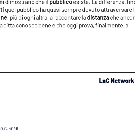
ni
dimostrano che il
pubblico
esiste. La differenza, fin
ti
quel pubblico ha quasi sempre dovuto attraversare 
ine
, più di ogni altra, a raccontare la
distanza
che ancor
a città conosce bene e che oggi prova, finalmente, a
LaC Network
R.O.C. 4049