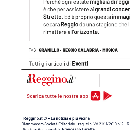
Perché ogni estate
migliaia di reggi
è che per assistere ai
grandi concer
Stretto
. Ed è proprio questa
immag
separa
Reggio
da una stagione che l
rimettere all'
orizzonte
.
TAG
GRANILLO ·
REGGIO CALABRIA ·
MUSICA
Tutti gli articoli di
Eventi
Scarica tutte le nostre app!
ilReggino.it © – La notizia è più vicina
Diemmecom Società Editoriale - reg. trib. VV 21/11/2019 n°2 - 
Direttore Responsabile
Francesco Laratta