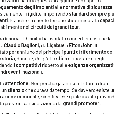
nizzatori
. A tutto questo si aggiunge un aspetto
guamento degli impianti
alle
normative di sicurezza
,
essivamente irrigidite, imponendo
standard sempre pi
enti
. È anche su questo terreno che si misura la
capaci
stabilmente nei
circuiti dei grandi tour
.
na bianca
. Il
Granillo
ha ospitato concerti rimasti nella
a
Claudio Baglioni
, da
Ligabue
a
Elton John
. Il
tato per anni uno dei principali
punti di riferimento
del
a
storia
, dunque, c'è già. La
sfida
è riportare quegli
ndendoli
competitivi
rispetto alle
esigenze organizzati
ndi eventi nazionali
.
ta
attenzione
. Non perché garantisca il ritorno di un
e un
silenzio
che durava da tempo. Se davvero esiste u
razione comunale
, significa che qualcuno sta provan
ttà prese in considerazione dai
grandi promoter
.