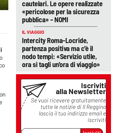
cautelari. Le opere realizzate
«pericolose per la sicurezza
pubblica» – NOMI
IL VIAGGIO
Intercity Roma-Locride,
partenza positiva ma c'è il
i
nodo tempi: «Servizio utile,
to
ora si tagli un'ora di viaggio»
ico
o
Iscriviti
alla Newsletter
on
Se vuoi ricevere gratuitamente
e
tutte le notizie di
Il Reggino
lascia il tuo indirizzo email e
iscriviti
Iscriviti