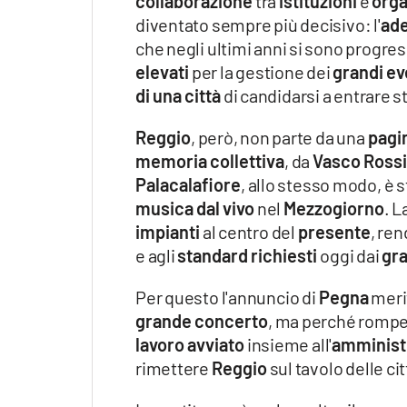
collaborazione
tra
istituzioni
e
orga
diventato sempre più decisivo: l'
ade
che negli ultimi anni si sono progr
elevati
per la gestione dei
grandi ev
di una città
di candidarsi a entrare 
Reggio
, però, non parte da una
pagi
memoria collettiva
, da
Vasco Rossi
Palacalafiore
, allo stesso modo, è s
musica dal vivo
nel
Mezzogiorno
. L
impianti
al centro del
presente
, re
e agli
standard richiesti
oggi dai
gra
Per questo l'annuncio di
Pegna
meri
grande concerto
, ma perché romp
lavoro avviato
insieme all'
amminist
rimettere
Reggio
sul tavolo delle ci