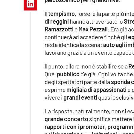
Apple
Il
tempismo
, forse, è la parte più 
di reggini
hanno attraversato lo
Str
Ramazzotti
e
Max Pezzali
. Era già 
Vai
continuerà ad accadere finché gli
eq
resta identica la scena:
auto agli im
lavorano grazie a un evento capace 
Il punto, allora, non è stabilire se a
R
Quel
pubblico
c'è già. Ogni volta che
degli spettatori parte dalla
sponda c
esprime
migliaia di appassionati
e c
vivere i
grandi eventi
quasi esclusi
La risposta, naturalmente, non si esa
grande concerto
significa mettere
rapporti con i promoter
,
programm