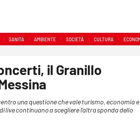
SANITÀ
AMBIENTE
SOCIETÀ
CULTURA
ECONOM
ncerti, il Granillo
 Messina
 centro una questione che vale turismo, economia e
i live continuano a scegliere l'altra sponda dello