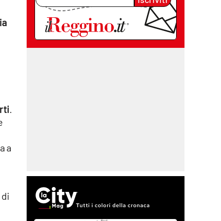
ia
rti
.
e
a a
 di