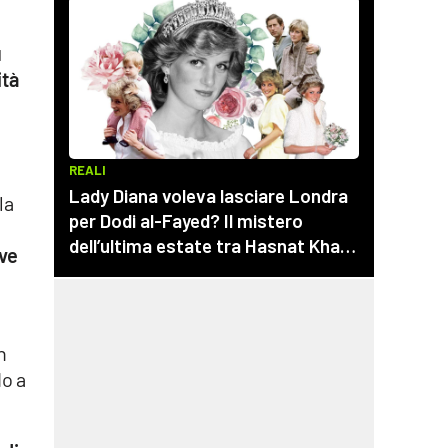
ù
tà
la
ve
n
do a