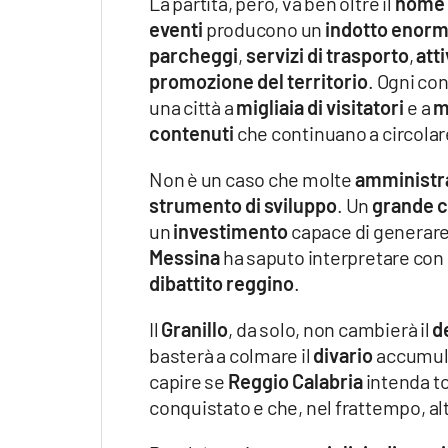
La partita, però, va ben oltre il
nome d
eventi
producono un
indotto enor
parcheggi
,
servizi di trasporto
,
att
promozione del territorio
. Ogni co
una città a
migliaia di visitatori
e a
m
contenuti
che continuano a circolare
Non è un caso che molte
amministr
strumento di sviluppo
. Un
grande 
un
investimento
capace di generar
Messina
ha saputo interpretare con
dibattito reggino
.
Il
Granillo
, da solo, non cambierà il
d
basterà a colmare il
divario
accumula
capire se
Reggio Calabria
intenda t
conquistato e che, nel frattempo, al