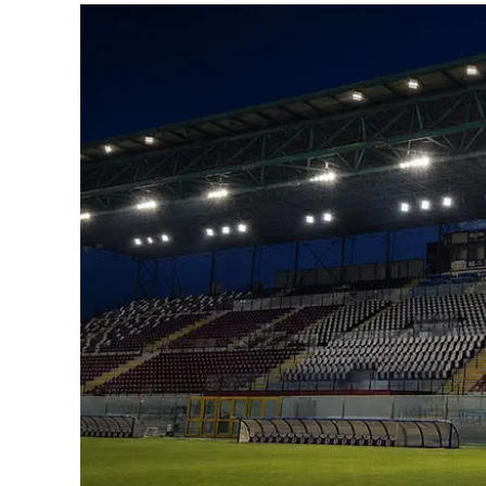
Eventi
Sport
Streaming
LaC TV
Lac Network
LaC OnAir
LaC
Network
lacplay.it
lactv.it