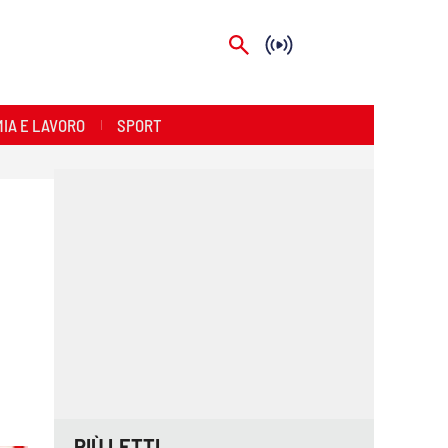
IA E LAVORO
SPORT
PIÙ LETTI