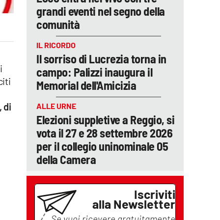
grandi eventi nel segno della
comunità
IL RICORDO
Il sorriso di Lucrezia torna in
i
campo: Palizzi inaugura il
iti
Memorial dell'Amicizia
 di
ALLE URNE
Elezioni suppletive a Reggio, si
vota il 27 e 28 settembre 2026
per il collegio uninominale 05
della Camera
Iscriviti
alla Newsletter
Se vuoi ricevere gratuitamente