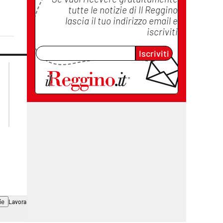
tutte le notizie di
Il Reggino
lascia il tuo indirizzo email e
iscriviti
Iscriviti
lacplay.it
lacitymag.it
lactv.it
lacapitalenews.it
laconair.it
cosenzachannel.it
ilvibonese.it
catanzarochannel.it
ie
Lavora con noi