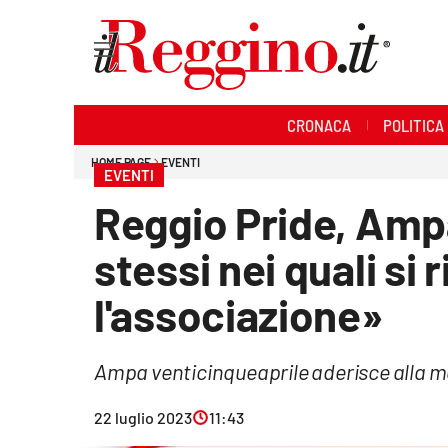
Sezioni
CRONACA
POLITICA
Cronaca
HOME PAGE
EVENTI
EVENTI
Politica
Reggio Pride, Ampa:
Sanità
stessi nei quali si
Ambiente
l'associazione»
Società
Ampa venticinqueaprile aderisce alla 
Cultura
22 luglio 2023
11:43
Economia e lavoro