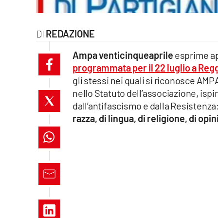
laconair.it
REDAZIONE
lacitymag.it
Ampa venticinqueaprile
esprime ap
ilreggino.it
programmata per il 22 luglio a Reg
gli stessi nei quali si riconosce AMP
cosenzachannel.it
nello Statuto dell’associazione, ispi
dall’antifascismo e dalla Resistenza: 
ilvibonese.it
razza, di lingua, di religione, di opi
catanzarochannel.it
lacapitalenews.it
App
Android