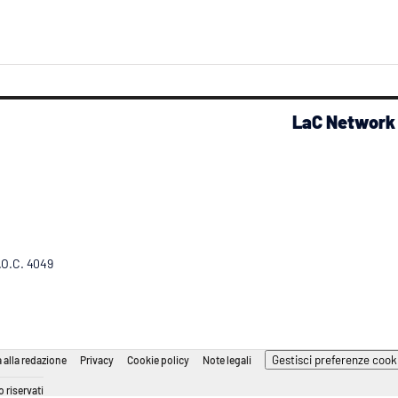
LaC Network
R.O.C. 4049
Gestisci preferenze cook
 alla redazione
Privacy
Cookie policy
Note legali
 riservati