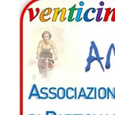
Eventi
Sport
Streaming
LaC TV
Lac Network
LaC OnAir
LaC
Network
lacplay.it
lactv.it