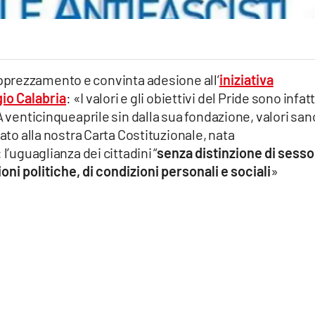
prezzamento e convinta adesione all’
iniziativa
gio Calabria
: «I valori e gli obiettivi del Pride sono infatt
A venticinqueaprile sin dalla sua fondazione, valori sanc
rato alla nostra Carta Costituzionale, nata
l’uguaglianza dei cittadini “
senza distinzione di sesso,
nioni politiche, di condizioni personali e sociali
»