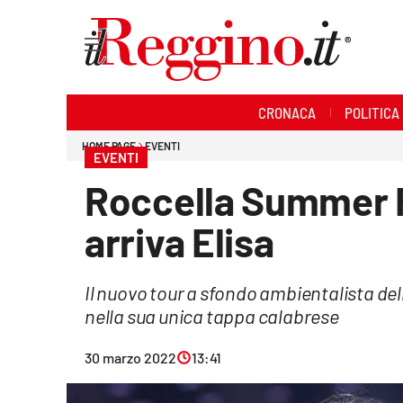
Sezioni
CRONACA
POLITICA
Cronaca
HOME PAGE
EVENTI
EVENTI
Politica
Roccella Summer F
Sanità
arriva Elisa
Ambiente
Il nuovo tour a sfondo ambientalista dell'
Società
nella sua unica tappa calabrese
Cultura
30 marzo 2022
13:41
Economia e lavoro