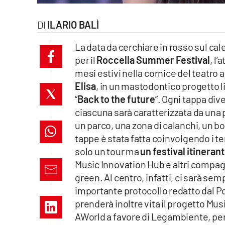
laconair.it
ILARIO BALÌ
lacitymag.it
La data da cerchiare in rosso sul cal
per il
Roccella Summer Festival
, l
ilreggino.it
mesi estivi nella cornice del teatro 
Elisa
, in un mastodontico progetto live
cosenzachannel.it
“
Back to the future
”. Ogni tappa div
ilvibonese.it
ciascuna sarà caratterizzata da una p
un parco, una zona di calanchi, un bo
catanzarochannel.it
tappe è stata fatta coinvolgendo i ter
solo un tour ma
un festival itineran
lacapitalenews.it
Music Innovation Hub e altri compagn
green. Al centro, infatti, ci sarà se
App
importante protocollo redatto dal Po
prenderà inoltre vita il progetto Mu
Android
AWorld a favore di Legambiente, per l