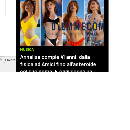
ilvibonese.it
catanzarochannel.it
ie
Lavora con noi