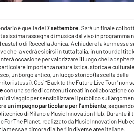
endario è quella del
7 settembre
. Sarà un finale col bot
’attesissima rassegna di musica dal vivo in programma n
al castello di Roccella Jonica. A chiudere la kermesse s
 che la vedrà esibirsi in tutta Italia, in un tour dal titol
enterà occasione per valorizzare il luogo che la ospiterà
articolare importanza naturalistica, storica e cultural
sco, un borgo antico, un luogo storico (la scelta delle
ritori stessi). Così “Back to the Future Live Tour” non s
te
con una serie di contenuti creati in collaborazione c
i di viaggio per sensibilizzare il pubblico sull’argome
mpre
un impegno particolare per l’ambiente
, seguendo
litecnico di Milano e Music Innovation Hub. Durante il 
sic For The Planet, realizzato da Music Innovation Hub e
a messa a dimora di alberi in diverse aree italiane.