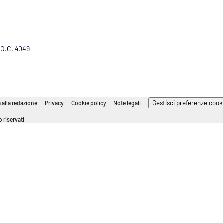
R.O.C. 4049
Gestisci preferenze cook
 alla redazione
Privacy
Cookie policy
Note legali
 riservati