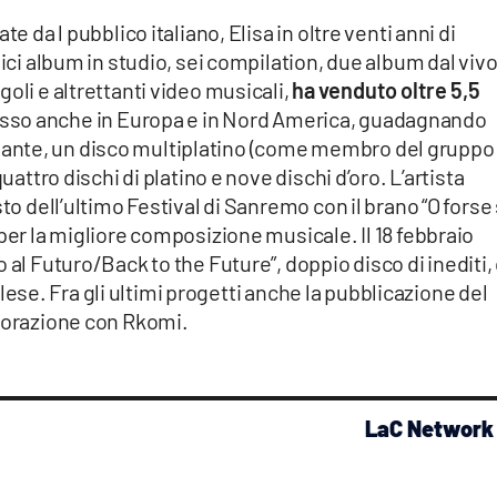
e da l pubblico italiano, Elisa in oltre venti anni di
dici album in studio, sei compilation, due album dal vivo
oli e altrettanti video musicali,
ha venduto oltre 5,5
esso anche in Europa e in Nord America, guadagnando
ante, un disco multiplatino (come membro del gruppo
uattro dischi di platino e nove dischi d’oro. L’artista
to dell’ultimo Festival di Sanremo con il brano “O forse 
per la migliore composizione musicale. Il 18 febbraio
 al Futuro/Back to the Future”, doppio disco di inediti, 
inglese. Fra gli ultimi progetti anche la pubblicazione del
aborazione con Rkomi.
LaC Network