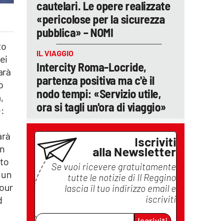
cautelari. Le opere realizzate
«pericolose per la sicurezza
pubblica» – NOMI
to
IL VIAGGIO
ei
Intercity Roma-Locride,
arà
partenza positiva ma c'è il
o
nodo tempi: «Servizio utile,
,
ora si tagli un'ora di viaggio»
e:
arà
Iscriviti
on
alla Newsletter
nto
Se vuoi ricevere gratuitamente
 un
tutte le notizie di
Il Reggino
tour
lascia il tuo indirizzo email e
iscriviti
d
Iscriviti