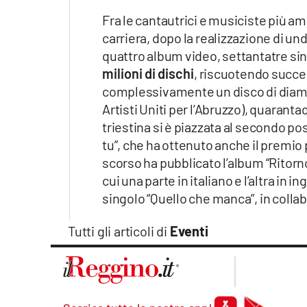
Apple
Fra le cantautrici e musiciste più amat
carriera, dopo la realizzazione di un
quattro album video, settantatre sing
milioni di dischi
, riscuotendo succ
Vai
complessivamente un disco di diam
Artisti Uniti per l’Abruzzo), quarantaq
triestina si è piazzata al secondo pos
tu”, che ha ottenuto anche il premio 
scorso ha pubblicato l’album “Ritorno
cui una parte in italiano e l’altra in 
singolo “Quello che manca”, in coll
Tutti gli articoli di
Eventi