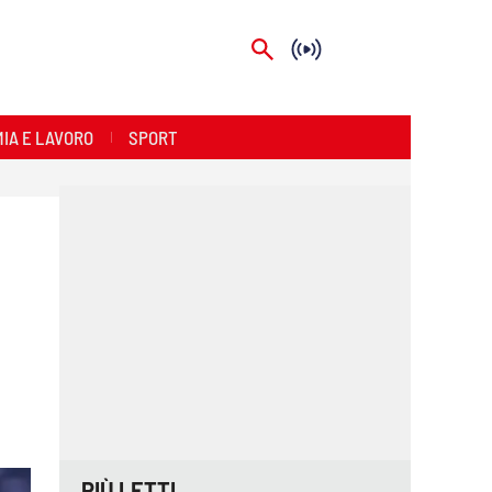
IA E LAVORO
SPORT
PIÙ LETTI