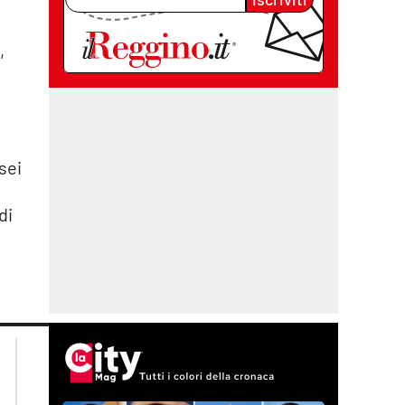
,
sei
di
lacplay.it
lacitymag.it
lactv.it
lacapitalenews.it
laconair.it
cosenzachannel.it