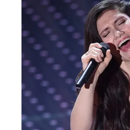
Eventi
Sport
Streaming
LaC TV
Lac Network
LaC OnAir
LaC
Network
lacplay.it
lactv.it