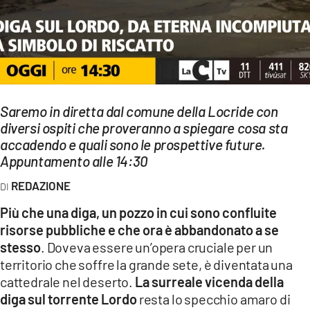
EVENTI
SPORT
Streaming
Saremo in diretta dal comune della Locride con
LAC TV
diversi ospiti che proveranno a spiegare cosa sta
LAC NETWORK
accadendo e quali sono le prospettive future.
Appuntamento alle 14:30
LAC ONAIR
REDAZIONE
LaC
Più che una diga, un pozzo in cui sono confluite
Network
risorse pubbliche e che ora è abbandonato a se
LACPLAY.IT
stesso
. Doveva essere un’opera cruciale per un
territorio che soffre la grande sete, è diventata una
LACTV.IT
cattedrale nel deserto.
La surreale vicenda della
diga sul torrente Lordo
resta lo specchio amaro di
LACONAIR.IT