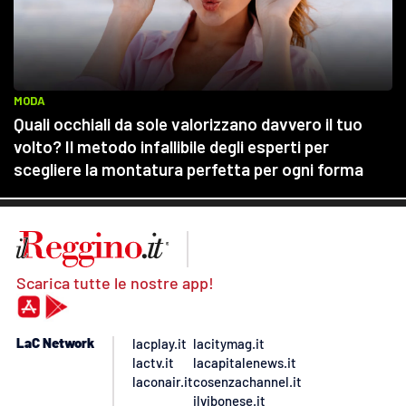
Scarica tutte le nostre app!
LaC Network
lacplay.it
lacitymag.it
lactv.it
lacapitalenews.it
laconair.it
cosenzachannel.it
ilvibonese.it