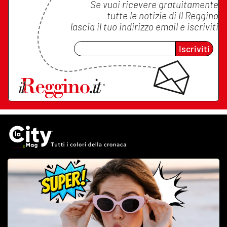
Se vuoi ricevere gratuitamente
tutte le notizie di
Il Reggino
lascia il tuo indirizzo email e iscriviti
Iscriviti