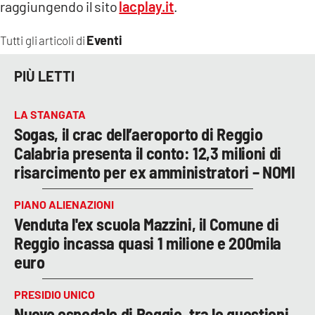
raggiungendo il sito
lacplay.it
.
Eventi
Tutti gli articoli di
PIÙ LETTI
LA STANGATA
Sogas, il crac dell’aeroporto di Reggio
Calabria presenta il conto: 12,3 milioni di
risarcimento per ex amministratori – NOMI
PIANO ALIENAZIONI
Venduta l'ex scuola Mazzini, il Comune di
Reggio incassa quasi 1 milione e 200mila
euro
PRESIDIO UNICO
Nuovo ospedale di Reggio, tra le questioni