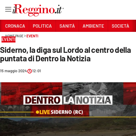
Vai
CRONACA
POLITICA
SANITÀ
AMBIENTE
SOCIETÀ
HOME PAGE
EVENTI
EVENTI
Sezioni
Siderno, la diga sul Lordo al centro della
CRONACA
puntata di Dentro la Notizia
POLITICA
15 maggio 2024
12:01
SANITÀ
AMBIENTE
SOCIETÀ
CULTURA
ECONOMIA E LAVORO