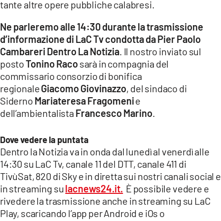
tante altre opere pubbliche calabresi.
LACITYMAG.IT
Ne parleremo alle 14:30 durante la trasmissione
d’informazione di LaC Tv condotta da Pier Paolo
ILREGGINO.IT
Cambareri Dentro La Notizia
. Il nostro inviato sul
COSENZACHANNEL.IT
posto
Tonino Raco
sarà in compagnia del
commissario consorzio di bonifica
ILVIBONESE.IT
regionale
Giacomo Giovinazzo
, del sindaco di
Siderno
Mariateresa Fragomeni
e
CATANZAROCHANNEL.IT
dell’ambientalista
Francesco Marino
.
LACAPITALENEWS.IT
Dove vedere la puntata
Dentro la Notizia va in onda dal lunedì al venerdì alle
App
14:30 su LaC Tv, canale 11 del DTT, canale 411 di
ANDROID
TivùSat, 820 di Sky e in diretta sui nostri canali social e
in streaming su
lacnews24.it.
È possibile vedere e
APPLE
rivedere la trasmissione anche in streaming su LaC
Play, scaricando l’app per Android e iOs o