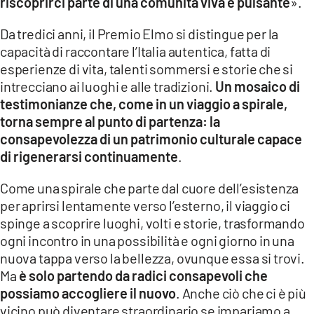
riscoprirci parte di una comunità viva e pulsante
».
Da tredici anni, il Premio Elmo si distingue per la
capacità di raccontare l’Italia autentica, fatta di
esperienze di vita, talenti sommersi e storie che si
intrecciano ai luoghi e alle tradizioni.
Un mosaico di
testimonianze che, come in un viaggio a spirale,
torna sempre al punto di partenza: la
consapevolezza di un patrimonio culturale capace
di rigenerarsi continuamente
.
Come una spirale che parte dal cuore dell’esistenza
per aprirsi lentamente verso l’esterno, il viaggio ci
spinge a scoprire luoghi, volti e storie, trasformando
ogni incontro in una possibilità e ogni giorno in una
nuova tappa verso la bellezza, ovunque essa si trovi.
Ma
è solo partendo da radici consapevoli che
possiamo accogliere il nuovo
. Anche ciò che ci è più
vicino può diventare straordinario se impariamo a