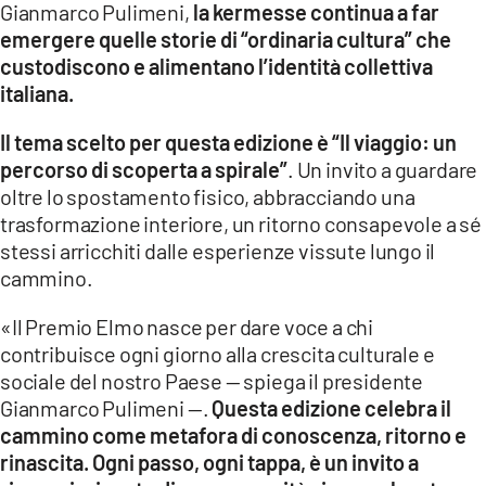
Gianmarco Pulimeni,
la kermesse continua a far
emergere quelle storie di “ordinaria cultura” che
LACITYMAG.IT
custodiscono e alimentano l’identità collettiva
ILREGGINO.IT
italiana.
COSENZACHANNEL.IT
Il tema scelto per questa edizione è “Il viaggio: un
percorso di scoperta a spirale”
. Un invito a guardare
ILVIBONESE.IT
oltre lo spostamento fisico, abbracciando una
trasformazione interiore, un ritorno consapevole a sé
CATANZAROCHANNEL.IT
stessi arricchiti dalle esperienze vissute lungo il
LACAPITALENEWS.IT
cammino.
«Il Premio Elmo nasce per dare voce a chi
App
contribuisce ogni giorno alla crescita culturale e
ANDROID
sociale del nostro Paese — spiega il presidente
Gianmarco Pulimeni —.
Questa edizione celebra il
APPLE
cammino come metafora di conoscenza, ritorno e
rinascita. Ogni passo, ogni tappa, è un invito a