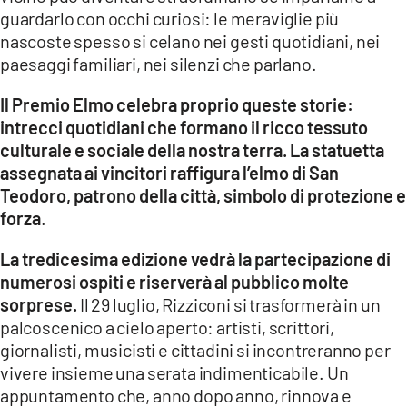
guardarlo con occhi curiosi: le meraviglie più
nascoste spesso si celano nei gesti quotidiani, nei
paesaggi familiari, nei silenzi che parlano.
Il Premio Elmo celebra proprio queste storie:
intrecci quotidiani che formano il ricco tessuto
culturale e sociale della nostra terra. La statuetta
assegnata ai vincitori raffigura l’elmo di San
Teodoro, patrono della città, simbolo di protezione e
forza
.
La tredicesima edizione vedrà la partecipazione di
numerosi ospiti e riserverà al pubblico molte
sorprese.
Il 29 luglio, Rizziconi si trasformerà in un
palcoscenico a cielo aperto: artisti, scrittori,
giornalisti, musicisti e cittadini si incontreranno per
vivere insieme una serata indimenticabile. Un
appuntamento che, anno dopo anno, rinnova e