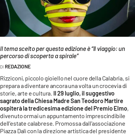
EVENTI
SPORT
Streaming
Il tema scelto per questa edizione è “Il viaggio: un
LAC TV
percorso di scoperta a spirale”
LAC NETWORK
REDAZIONE
LAC ONAIR
Rizziconi, piccolo gioiello nel cuore della Calabria, si
prepara a diventare ancora una volta un crocevia di
LaC
storie, arte e cultura.
Il 29 luglio, il suggestivo
Network
sagrato della Chiesa Madre San Teodoro Martire
LACPLAY.IT
ospiterà la tredicesima edizione del Premio Elmo
,
divenuto ormai un appuntamento imprescindibile
LACTV.IT
dell’estate calabrese. Promossa dall’associazione
Piazza Dalì con la direzione artistica del presidente
LACONAIR.IT