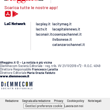
Scarica tutte le nostre app!
LaC Network
lacplay.it
lacitymag.it
lactv.it
lacapitalenews.it
laconair.it
cosenzachannel.it
ilvibonese.it
catanzarochannel.it
ilReggino.it © – La notizia è più vicina
Diemmecom Società Editoriale - reg. trib. VV 21/11/2019 n°2 - R.O.C. 4049
Direttore Responsabile
Francesco Laratta
Direttore Editoriale
Maria Grazia Falduto
www.diemmecom.it
Redazione
Segnala alla redazione
Privacy
Cookie policy
Note legali
Gestisci preferenze cookie
Lavora con noi