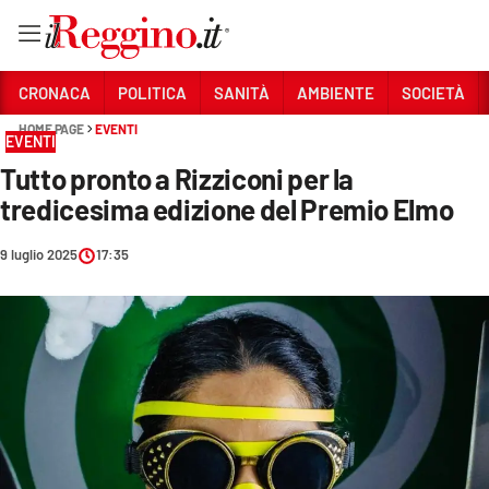
Vai
CRONACA
POLITICA
SANITÀ
AMBIENTE
SOCIETÀ
HOME PAGE
EVENTI
EVENTI
Sezioni
Tutto pronto a Rizziconi per la
CRONACA
tredicesima edizione del Premio Elmo
POLITICA
9 luglio 2025
17:35
SANITÀ
AMBIENTE
SOCIETÀ
CULTURA
ECONOMIA E LAVORO