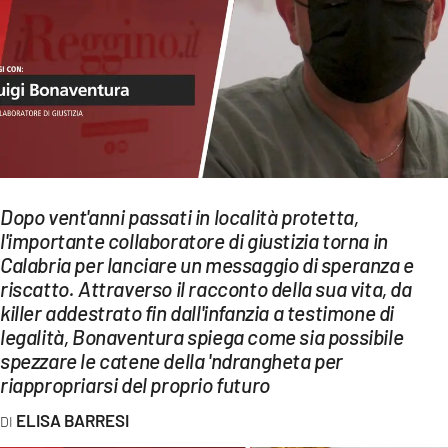
EVENTI
SPORT
Streaming
LAC TV
LAC NETWORK
Dopo vent'anni passati in località protetta,
l'importante collaboratore di giustizia torna in
LAC ONAIR
Calabria per lanciare un messaggio di speranza e
riscatto. Attraverso il racconto della sua vita, da
LaC
killer addestrato fin dall'infanzia a testimone di
Network
legalità, Bonaventura spiega come sia possibile
LACPLAY.IT
spezzare le catene della 'ndrangheta per
riappropriarsi del proprio futuro
LACTV.IT
ELISA BARRESI
LACONAIR.IT