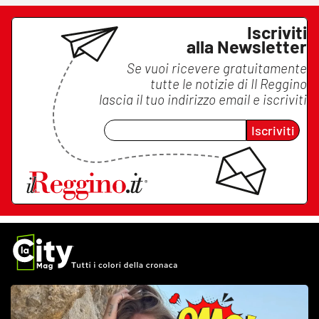
Iscriviti
alla Newsletter
Se vuoi ricevere gratuitamente
tutte le notizie di
Il Reggino
lascia il tuo indirizzo email e iscriviti
Iscriviti