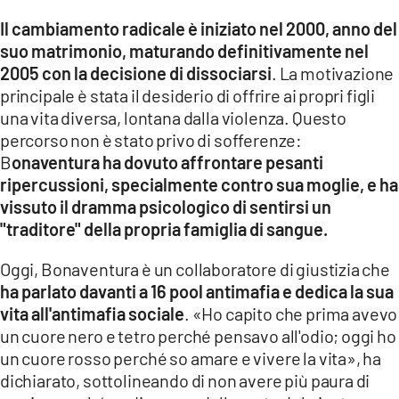
Il cambiamento radicale è iniziato nel 2000, anno del
suo matrimonio, maturando definitivamente nel
2005 con la decisione di dissociarsi
. La motivazione
principale è stata il desiderio di offrire ai propri figli
una vita diversa, lontana dalla violenza. Questo
percorso non è stato privo di sofferenze:
B
onaventura ha dovuto affrontare pesanti
ripercussioni, specialmente contro sua moglie, e ha
vissuto il dramma psicologico di sentirsi un
"traditore" della propria famiglia di sangue.
Oggi, Bonaventura è un collaboratore di giustizia che
ha parlato davanti a 16 pool antimafia e dedica la sua
vita all'antimafia sociale
. «Ho capito che prima avevo
un cuore nero e tetro perché pensavo all'odio; oggi ho
un cuore rosso perché so amare e vivere la vita», ha
dichiarato, sottolineando di non avere più paura di