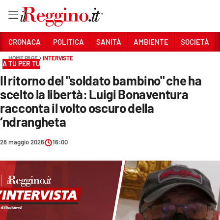
Vai
CRONACA
POLITICA
SANITÀ
AMBIENTE
SOCIETÀ
HOME PAGE
INTERVISTE
A TU PER TU
Sezioni
Il ritorno del "soldato bambino" che ha
CRONACA
scelto la libertà: Luigi Bonaventura
POLITICA
racconta il volto oscuro della
‘ndrangheta
SANITÀ
28 maggio 2026
16:00
AMBIENTE
SOCIETÀ
CULTURA
ECONOMIA E LAVORO