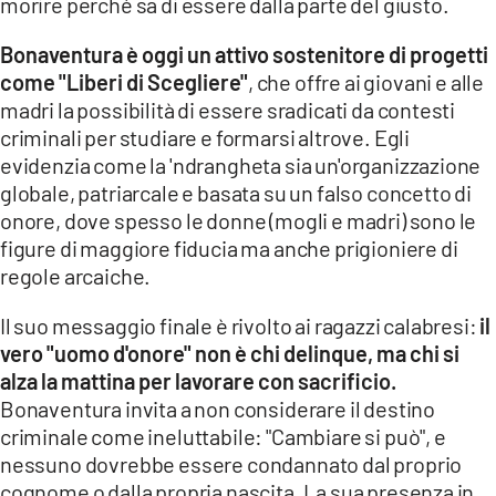
morire perché sa di essere dalla parte del giusto.
Bonaventura è oggi un attivo sostenitore di progetti
come "Liberi di Scegliere"
, che offre ai giovani e alle
madri la possibilità di essere sradicati da contesti
criminali per studiare e formarsi altrove. Egli
evidenzia come la 'ndrangheta sia un'organizzazione
globale, patriarcale e basata su un falso concetto di
onore, dove spesso le donne (mogli e madri) sono le
figure di maggiore fiducia ma anche prigioniere di
regole arcaiche.
Il suo messaggio finale è rivolto ai ragazzi calabresi:
il
vero "uomo d'onore" non è chi delinque, ma chi si
alza la mattina per lavorare con sacrificio.
Bonaventura invita a non considerare il destino
criminale come ineluttabile: "Cambiare si può", e
nessuno dovrebbe essere condannato dal proprio
cognome o dalla propria nascita. La sua presenza in