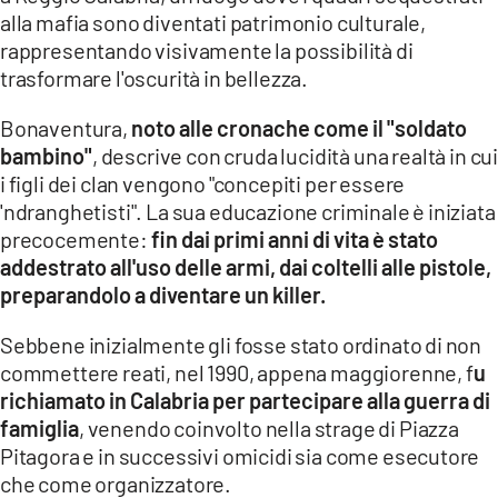
alla mafia sono diventati patrimonio culturale,
rappresentando visivamente la possibilità di
trasformare l'oscurità in bellezza.
Bonaventura,
noto alle cronache come il "soldato
bambino"
, descrive con cruda lucidità una realtà in cu
i figli dei clan vengono "concepiti per essere
'ndranghetisti". La sua educazione criminale è iniziata
precocemente:
fin dai primi anni di vita è stato
addestrato all'uso delle armi, dai coltelli alle pistole,
preparandolo a diventare un killer.
Sebbene inizialmente gli fosse stato ordinato di non
commettere reati, nel 1990, appena maggiorenne, f
u
richiamato in Calabria per partecipare alla guerra di
famiglia
, venendo coinvolto nella strage di Piazza
Pitagora e in successivi omicidi sia come esecutore
che come organizzatore.