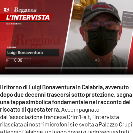
LACITYMAG.IT
ILREGGINO.IT
COSENZACHANNEL.IT
ILVIBONESE.IT
CATANZAROCHANNEL.IT
LACAPITALENEWS.IT
Il ritorno di Luigi Bonaventura in Calabria, avvenuto
App
dopo due decenni trascorsi sotto protezione, segna
una tappa simbolica fondamentale nel racconto del
ANDROID
riscatto di questa terra.
Accompagnato
APPLE
dall'associazione francese Crim’Halt, l'intervista
rilasciata ai nostri microfoni si è svolta a Palazzo Crupi
a Reggio Calabria, un luogo dove i quadri sequestrati