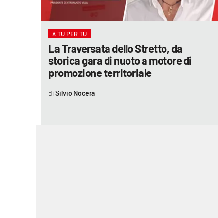
laconair.it
A TU PER TU
lacitymag.it
La Traversata dello Stretto, da
storica gara di nuoto a motore di
ilreggino.it
promozione territoriale
cosenzachannel.it
Silvio Nocera
ilvibonese.it
catanzarochannel.it
lacapitalenews.it
App
Android