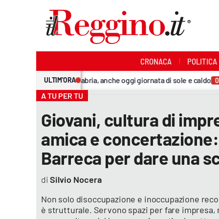
Sezioni
CRONACA
POLITICA
Cronaca
eteo Reggio Calabria, anche oggi giornata di sole e caldo
Ad
-
04:30
Politica
A TU PER TU
Sanità
Giovani, cultura di impr
amica e concertazione: l
Ambiente
Barreca per dare una sc
Società
Silvio Nocera
Cultura
Non solo disoccupazione e inoccupazione reco
Economia e lavoro
è strutturale. Servono spazi per fare impresa,