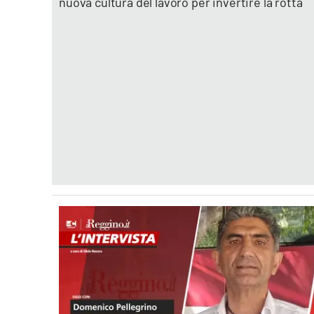
nuova cultura del lavoro per invertire la rotta
Eventi
Sport
Streaming
LaC TV
Lac Network
LaC OnAir
LaC
Network
lacplay.it
lactv.it