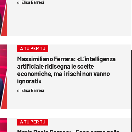
Elisa Barresi
A TU PER TU
Massimiliano Ferrara: «L’intelligenza
artificiale ridisegna le scelte
economiche, ma i rischi non vanno
ignorati»
Elisa Barresi
A TU PER TU