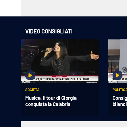
Apple
VIDEO CONSIGLIATI
Vai
SOCIETÀ
POLITIC
Musica, il tour di Giorgia
Consig
conquista la Calabria
bilanc