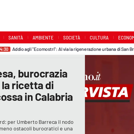
SANITÀ
AMBIENTE
SOCIETÀ
CULTURA
ECONOM
dio agli "Ecomostri": Al via la rigenerazione urbana di San Brunello co
esa, burocrazia
a ricetta di
ossa in Calabria
rd: per Umberto Barreca il nodo
 meno ostacoli burocratici e una