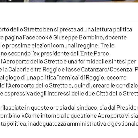
to dello Stretto ben si presta ad una lettura politica
a sua pagina Facebook è Giuseppe Bombino, docente
lle prossime elezioni comunali reggine. Tre le
no secondo l’ex presidente dell’Ente Parco
l’Aeroporto dello Stretto è una formidabile sintesi per
 la Calabria e tra Reggio e l’asse Catanzaro/Cosenza. 
dal giogo di una politica “nemica” di Reggio, occorre
ell’Aeroporto dello Stretto e, quindi, creare le condizio
 espressiva degli interessi delle due Città dello Stret
rilasciate in queste ore sia dal sindaco, sia dal Preside
Bombino «Come intorno alla questione Aeroporto vi sia
ità politica, inadeguatezza amministrativa e gestional