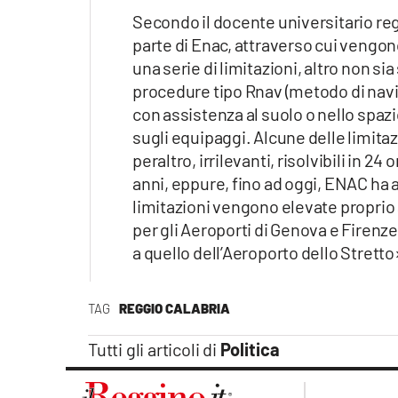
Apple
Secondo il docente universitario re
parte di Enac, attraverso cui vengo
una serie di limitazioni, altro non sia
procedure tipo Rnav (metodo di navig
Vai
con assistenza al suolo o nello spaz
sugli equipaggi. Alcune delle limita
peraltro, irrilevanti, risolvibili in 2
anni, eppure, fino ad oggi, ENAC ha a
limitazioni vengono elevate proprio
per gli Aeroporti di Genova e Firenze, 
a quello dell’Aeroporto dello Stretto
TAG
REGGIO CALABRIA
Tutti gli articoli di
Politica