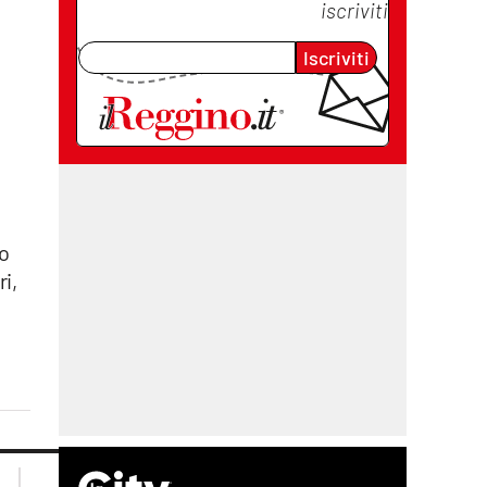
iscriviti
Iscriviti
o
ri,
lacplay.it
lacitymag.it