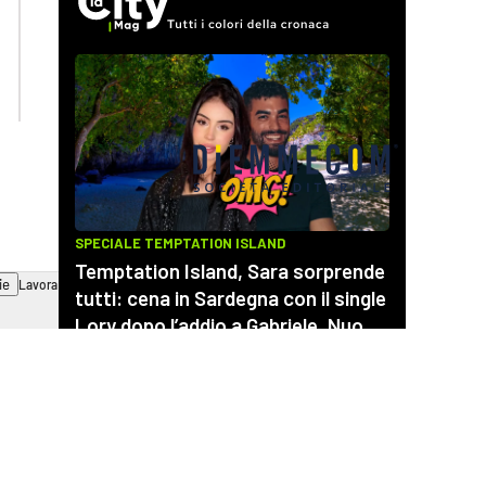
lactv.it
lacapitalenews.it
laconair.it
cosenzachannel.it
ilvibonese.it
catanzarochannel.it
ie
Lavora con noi