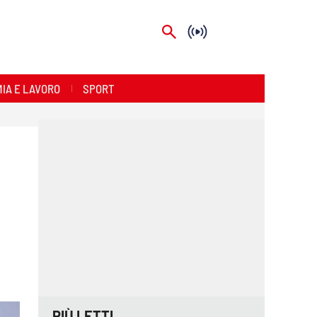
IA E LAVORO
SPORT
PIÙ LETTI