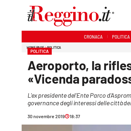
Sezioni
CRONACA
POLITICA
Cronaca
HOME PAGE
POLITICA
POLITICA
Politica
Aeroporto, la rifl
Sanità
«Vicenda parados
Ambiente
L'ex presidente del'Ente Parco d'Aspromo
Società
governance degli interessi delle città de
Cultura
30 novembre 2019
18:37
Economia e lavoro