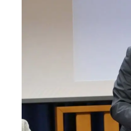
Eventi
Sport
Streaming
LaC TV
Lac Network
LaC OnAir
LaC
Network
lacplay.it
lactv.it