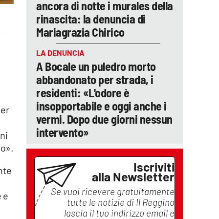
ancora di notte i murales della
rinascita: la denuncia di
Mariagrazia Chirico
LA DENUNCIA
A Bocale un puledro morto
abbandonato per strada, i
residenti: «L'odore è
insopportabile e oggi anche i
Per
vermi. Dopo due giorni nessun
intervento»
ni
to».
Iscriviti
nte
alla Newsletter
Se vuoi ricevere gratuitamente
e e
tutte le notizie di
Il Reggino
lascia il tuo indirizzo email e