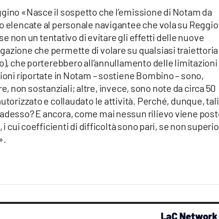
ggino «Nasce il sospetto che l’emissione di Notam da
no elencate al personale navigantee che vola su Reggio
 se non un tentativo di evitare gli effetti delle nuove
azione che permette di volare su qualsiasi traiettoria
io), che porterebbero all’annullamento delle limitazioni
zioni riportate in Notam – sostiene Bombino – sono,
4 ore, non sostanziali; altre, invece, sono note da circa 50
utorizzato e collaudato le attività. Perché, dunque, tali
 adesso? E ancora, come mai nessun rilievo viene post
i cui coefficienti di difficoltà sono pari, se non superio
».
LaC Network