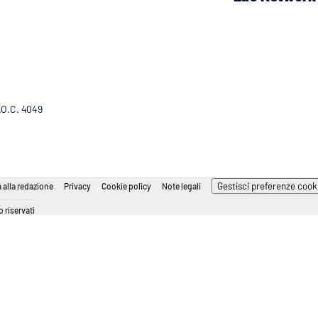
R.O.C. 4049
Gestisci preferenze cook
 alla redazione
Privacy
Cookie policy
Note legali
 riservati